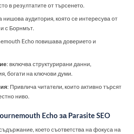
сто в резултатите от търсенето.
а нишова аудитория, която се интересува от
и с Борнмът.
rnemouth Echo повишава доверието и
ние
: включва структурирани данни,
я, богати на ключови думи.
рия
: Привлича читатели, които активно търсят
стно ниво.
urnemouth Echo за Parasite SEO
 съдържание, което съответства на фокуса на