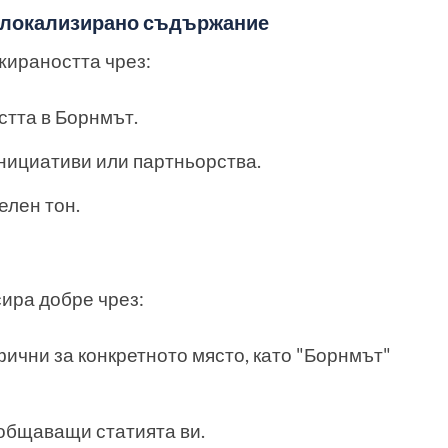
, локализирано съдържание
жираността чрез:
стта в Борнмът.
нициативи или партньорства.
елен тон.
сира добре чрез:
ични за конкретното място, като "Борнмът"
общаващи статията ви.