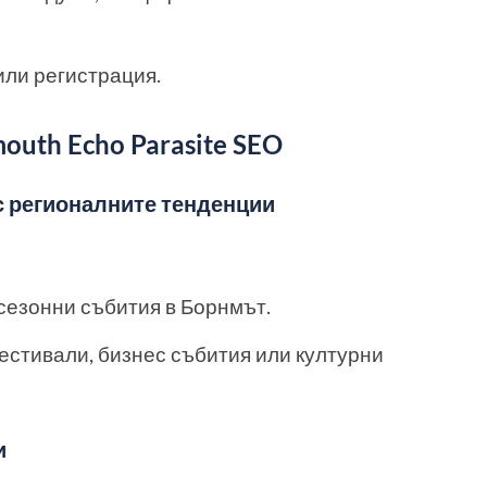
или регистрация.
uth Echo Parasite SEO
с регионалните тенденции
сезонни събития в Борнмът.
естивали, бизнес събития или културни
и