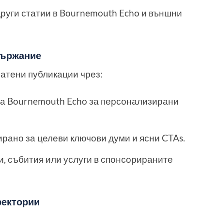
руги статии в Bournemouth Echo и външни
държание
атени публикации чрез:
на Bournemouth Echo за персонализирани
рано за целеви ключови думи и ясни CTAs.
, събития или услуги в спонсорираните
ректории