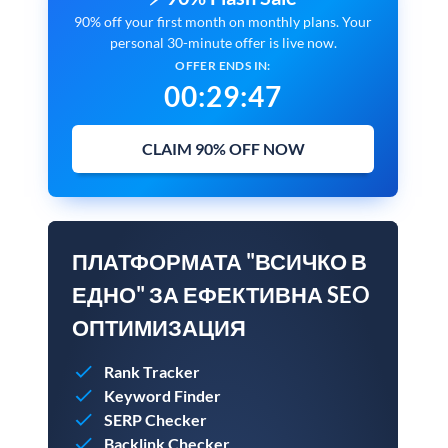
90% off your first month on monthly plans. Your
personal 30-minute offer is live now.
OFFER ENDS IN:
00
:
29
:
45
CLAIM 90% OFF NOW
ПЛАТФОРМАТА "ВСИЧКО В
ЕДНО" ЗА ЕФЕКТИВНА SEO
ОПТИМИЗАЦИЯ
Rank Tracker
Keyword Finder
SERP Checker
Backlink Checker