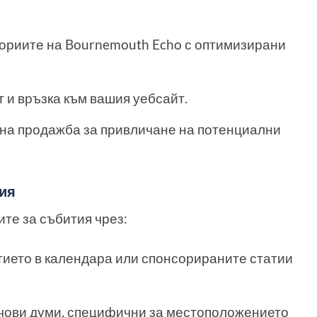
ториите на Bournemouth Echo с оптимизирани
 и връзка към вашия уебсайт.
 на продажба за привличане на потенциални
тия
те за събития чрез:
тието в календара или спонсорираните статии
чови думи, специфични за местоположението