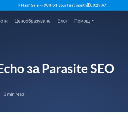
⚡ Flash Sale — 90% off your first month
⏳
00
:
29
:
45
→
боти
Ценообразуване
Блог
Помощ
cho за Parasite SEO
3 min read
•