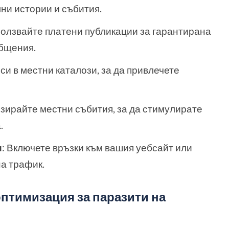
ни истории и събития.
ползвайте платени публикации за гарантирана
бщения.
си в местни каталози, за да привлечете
изирайте местни събития, за да стимулирате
.
и
: Включете връзки към вашия уебсайт или
а трафик.
оптимизация за паразити на