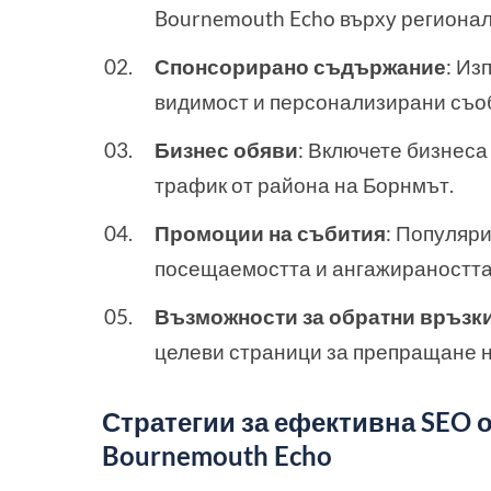
Bournemouth Echo върху регионал
Спонсорирано съдържание
: Из
видимост и персонализирани съо
Бизнес обяви
: Включете бизнеса 
трафик от района на Борнмът.
Промоции на събития
: Популяр
посещаемостта и ангажираността
Възможности за обратни връзк
целеви страници за препращане н
Стратегии за ефективна SEO 
Bournemouth Echo