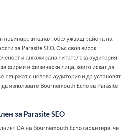
н новинарски канал, обслужващ района на
сти за Parasite SEO. Със своя висок
оченост и ангажирана читателска аудитория
а фирми и физически лица, които искат да
се свържат с целева аудитория и да установят
 да използвате Bournemouth Echo за Parasite
ен за Parasite SEO
илният DA на Bournemouth Echo гарантира, че