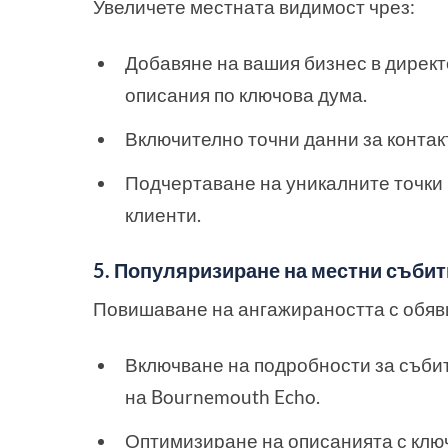
Увеличете местната видимост чрез:
Добавяне на вашия бизнес в дирек
описания по ключова дума.
Включително точни данни за контакт
Подчертаване на уникалните точки
клиенти.
5. Популяризиране на местни съби
Повишаване на ангажираността с обяви
Включване на подробности за съби
на Bournemouth Echo.
Оптимизиране на описанията с клю