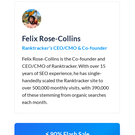
Felix Rose-Collins
Ranktracker's CEO/CMO & Co-founder
Felix Rose-Collins is the Co-founder and
CEO/CMO of Ranktracker. With over 15
years of SEO experience, he has single-
handedly scaled the Ranktracker site to
over 500,000 monthly visits, with 390,000
of these stemming from organic searches
each month.
⚡ 90% Flash Sale