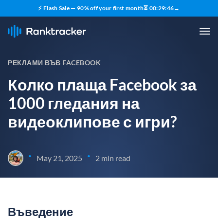
⚡ Flash Sale — 90% off your first month
⏳
00
:
29
:
45
→
РЕКЛАМИ ВЪВ FACEBOOK
Колко плаща Facebook за
1000 гледания на
видеоклипове с игри?
•
•
May 21, 2025
2 min read
Въведение