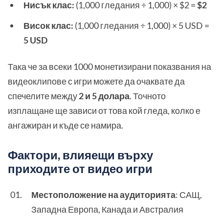
Нисък клас:
(1,000 гледания ÷ 1,000) × $2 =
$2
Висок клас:
(1,000 гледания ÷ 1,000) × 5 USD =
5 USD
Така че за всеки 1000 монетизирани показвания на
видеоклипове с игри можете да очаквате да
спечелите между
2 и 5 долара
. Точното
изплащане ще зависи от това кой гледа, колко е
ангажиран и къде се намира.
Фактори, влияещи върху
приходите от видео игри
Местоположение на аудиторията
: САЩ,
Западна Европа, Канада и Австралия