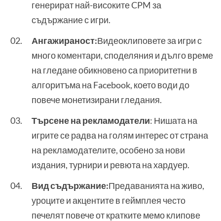
генерират най-високите CPM за
съдържание с игри.
Ангажираност:
Видеоклиповете за игри с
много коментари, споделяния и дълго време
на гледане обикновено са приоритетни в
алгоритъма на Facebook, което води до
повече монетизирани гледания.
Търсене на рекламодатели
: Нишата на
игрите се радва на голям интерес от страна
на рекламодателите, особено за нови
издания, турнири и ревюта на хардуер.
Вид съдържание:
Предаванията на живо,
уроците и акцентите в геймплея често
печелят повече от кратките мемо клипове