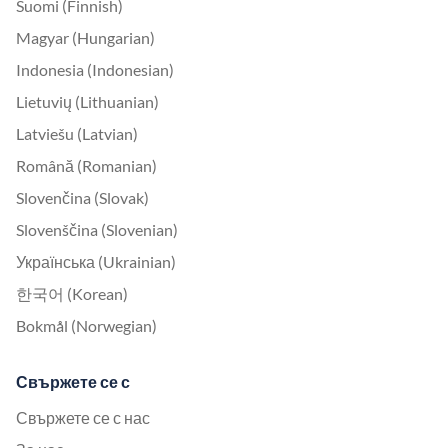
Suomi (Finnish)
Magyar (Hungarian)
Indonesia (Indonesian)
Lietuvių (Lithuanian)
Latviešu (Latvian)
Română (Romanian)
Slovenčina (Slovak)
Slovenščina (Slovenian)
Українська (Ukrainian)
한국어 (Korean)
Bokmål (Norwegian)
Свържете се с
Свържете се с нас