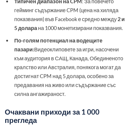
Типичен диапазон на CPM
: За повечето
гейминг съдържание CPM (цена на хиляда
показвания) във Facebook е средно между
2 и
5 долара
на 1000 монетизирани показвания.
По-голям потенциал на водещите
пазари:
Видеоклиповете за игри, насочени
към аудитория в САЩ, Канада, Обединеното
кралство или Австралия, понякога могат да
достигнат CPM над 5 долара, особено за
предавания на живо или съдържание със
силна ангажираност.
Очаквани приходи за 1 000
прегледа