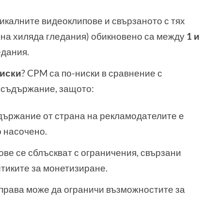
икалните видеоклипове и свързаното с тях
 на хиляда гледания) обикновено са между
1 и
едания.
ниски
? CPM са по-ниски в сравнение с
 съдържание, защото:
държание от страна на рекламодателите е
о насочено.
ве се сблъскват с ограничения, свързани
итиките за монетизиране.
 права може да ограничи възможностите за