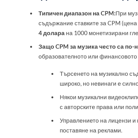
Типичен диапазон на CPM:
При муз
съдържание ставките за CPM (цена
4 долара
на 1000 монетизирани гл
Защо CPM за музика често са по-
образователното или финансовото
Търсенето на музикално съ
широко, но невинаги е силн
Някои музикални видеоклипо
с авторските права или пол
Управлението на лицензи и
поставяне на реклами.