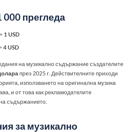
1 000 прегледа
 =
1 USD
 =
4 USD
ледания на музикално съдържание създателите
 долара
през 2025 г. Действителните приходи
орията, използването на оригинална музика
ава, и от това как рекламодателите
 на съдържанието.
ия за музикално