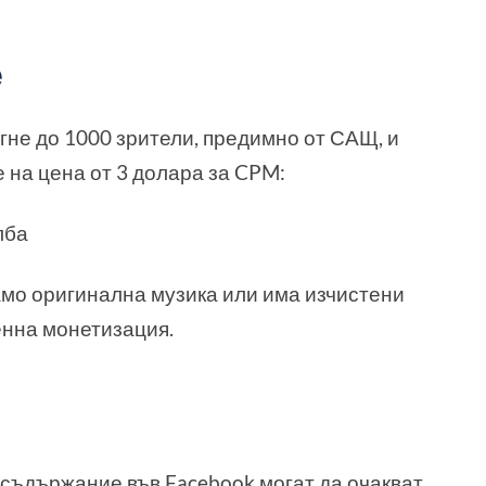
е
гне до 1000 зрители, предимно от САЩ, и
 на цена от 3 долара за CPM:
лба
амо оригинална музика или има изчистени
енна монетизация.
 съдържание във Facebook могат да очакват