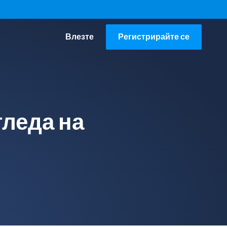
Влезте
Регистрирайте се
гледа на