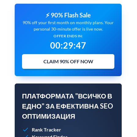
⚡ 90% Flash Sale
90% off your first month on monthly plans. Your
personal 30-minute offer is live now.
OFFER ENDS IN:
00
:
29
:
45
CLAIM 90% OFF NOW
ПЛАТФОРМАТА "ВСИЧКО В
ЕДНО" ЗА ЕФЕКТИВНА SEO
ОПТИМИЗАЦИЯ
Rank Tracker
Keyword Finder