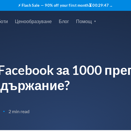
⚡ Flash Sale — 90% off your first month
⏳
00
:
29
:
45
→
боти
Ценообразуване
Блог
Помощ
Facebook за 1000 пре
ъдържание?
2 min read
•