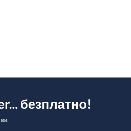
r... безплатно!
 ви
.