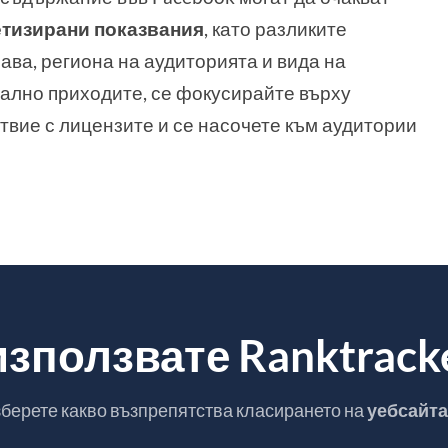
нетизирани показвания
, като разликите
рава, региона на аудиторията и вида на
ално приходите, се фокусирайте върху
твие с лицензите и се насочете към аудитории
зползвате Ranktracke
берете какво възпрепятства класирането на
уебсайта