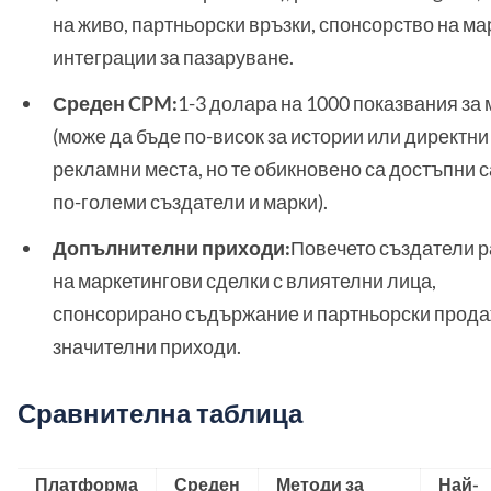
на живо, партньорски връзки, спонсорство на ма
интеграции за пазаруване.
Среден CPM:
1-3 долара на 1000 показвания за
(може да бъде по-висок за истории или директни
рекламни места, но те обикновено са достъпни с
по-големи създатели и марки).
Допълнителни приходи:
Повечето създатели р
на маркетингови сделки с влиятелни лица,
спонсорирано съдържание и партньорски прода
значителни приходи.
Сравнителна таблица
Платформа
Среден
Методи за
Най-