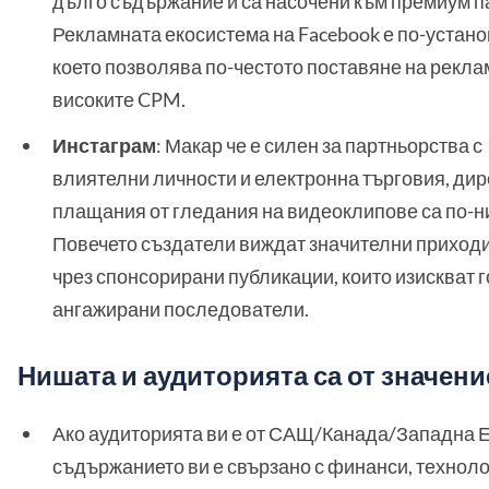
дълго съдържание и са насочени към премиум п
Рекламната екосистема на Facebook е по-устано
което позволява по-честото поставяне на реклам
високите CPM.
Инстаграм
: Макар че е силен за партньорства с
влиятелни личности и електронна търговия, дир
плащания от гледания на видеоклипове са по-н
Повечето създатели виждат значителни приход
чрез спонсорирани публикации, които изискват 
ангажирани последователи.
Нишата и аудиторията са от значени
Ако аудиторията ви е от САЩ/Канада/Западна 
съдържанието ви е свързано с финанси, техноло