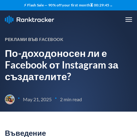
⚡ Flash Sale — 90% off your first month
⏳
00
:
29
:
45
→
РЕКЛАМИ ВЪВ FACEBOOK
По-доходоносен ли е
Facebook от Instagram за
създателите?
•
•
May 21, 2025
2 min read
Въведение