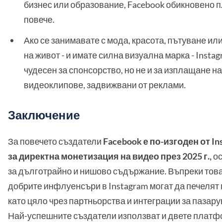
бизнес или образование, Facebook обикновено 
повече.
Ако се занимавате с мода, красота, пътуване ил
на живот - и имате силна визуална марка - Instag
чудесен за спонсорство, но не и за изплащане на
видеоклипове, задвижвани от реклами.
Заключение
За повечето създатели
Facebook е по-изгоден от In
за директна монетизация на видео през 2025 г.,
ос
за дълготрайно и нишово съдържание. Въпреки това
добрите инфлуенсъри в Instagram могат да печелят
като цяло чрез партньорства и интеграции за пазару
Най-успешните създатели използват и двете платф