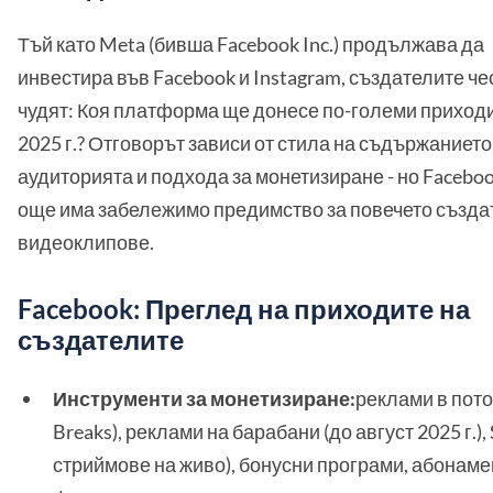
Тъй като Meta (бивша Facebook Inc.) продължава да
инвестира във Facebook и Instagram, създателите че
чудят: Коя платформа ще донесе по-големи приходи
2025 г.? Отговорът зависи от стила на съдържанието
аудиторията и подхода за монетизиране - но Faceboo
още има забележимо предимство за повечето създа
видеоклипове.
Facebook: Преглед на приходите на
създателите
Инструменти за монетизиране:
реклами в пото
Breaks), реклами на барабани (до август 2025 г.), 
стриймове на живо), бонусни програми, абонаме