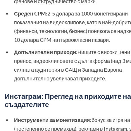
фенове и сътрудничество с марки.
Среден CPM:
2-5 долара за 1000 монетизирани
показвания на видеоклипове, като в най-добрит
(финанси, технологии, бизнес) понякога се надх
10 долара CPM на първокласни пазари.
Допълнителни приходи:
Нишите с високи цени
пренос, видеоклиповете с дълга форма (над 3 ми
силната аудитория в САЩ и Западна Европа
допълнително увеличават приходите.
Инстаграм: Преглед на приходите на
създателите
Инструменти за монетизация:
бонус за игра н
(постепенно се премахва), реклами в Instagram, 