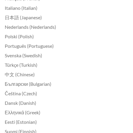
Italiano (Italian)
日本語 (Japanese)
Nederlands (Nederlands)
Polski (Polish)
Português (Portuguese)
Svenska (Swedish)
Türkçe (Turkish)
中文 (Chinese)
Български (Bulgarian)
Čeština (Czech)
Dansk (Danish)
Ελληνικά (Greek)
Eesti (Estonian)
Suomi (Finnish)