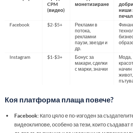
CPM
монетизиране
добри
(видео)
ниши 
печал
Facebook
$2-$5+
Реклами в
Финан
потока,
технол
рекламни
бизнес
паузи, звезди и
образ
др.
Instagram
$1-$3+
Бонус за
Мода,
макари, сделки
красот
с марки, значки
начин
живот,
пътув
Коя платформа плаща повече?
Facebook
: Като цяло е по-изгоден за създателит
видеоклипове, особено за тези, които създават 