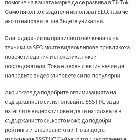
помогне на вашата марка да се развива в TikTok.
Само няколко създатели използват SEO, така че
ако го направите, ще бъдете уникални.
Благодарение на правилното включване на
техники за SEO моите видеоклипове привлякоха
повече гледания и спечелиха някои
последователи. Това е лесен и евтин начин да
направите видеоклиповете си по-популярни.
Ако искате да подобрите оптимизацията на
съдържанието си, използвайте
SSSTIK
, за да
изтегляте видеоклипове и да ги използвате в
съдържанието си, което може да подобри
рейтинга и класирането ви. Но защо да
използвате SSSTIK? Тъй като този инструмент е