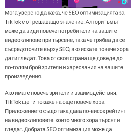
Мога уверено да кажа, че SEO оптимизацията за
TikTok е от решаващо значение. Алгоритъмът
може да види повече потребители на вашите
видеоклипове при търсене, така че трябва да се
съсредоточите върху SEO, ако искате повече хора
да ги гледат. Това от своя страна ще доведе до
по-голям брой зрители и харесвания на вашите
произведения.
Ако имате повече зрители и взаимодействия,
TikTok ще ги покаже на още повече хора.
Приложението също така дава по-висок рейтинг
на видеоклиповете, които много хора търсят и
гледат. Добрата SEO оптимизация може да