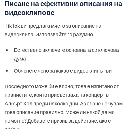
Писане на ефективни описания на
видеоклипове
TikTok ви предлага място за описание на
видеоклипа. Използвайте го разумно:
Естествено включете основната си ключова
дума
Обяснете ясно за какво е видеоклипът ви
Последното може би е вярно; това е изпитано от
пианистите, които присъстваха на концерт в
Албърт Хол преди няколко дни. Аз обаче не чувам
това описание правилно. Може ли някой да ми
помогне? Добавете призив за действие, ако е