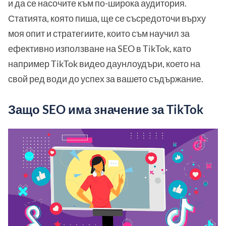
и да се насочите към по-широка аудитория.
Статията, която пиша, ще се съсредоточи върху
моя опит и стратегиите, които съм научил за
ефективно използване на SEO в TikTok, като
например TikTok видео даунлоудъри, което на
свой ред води до успех за вашето съдържание.
Защо SEO има значение за TikTok