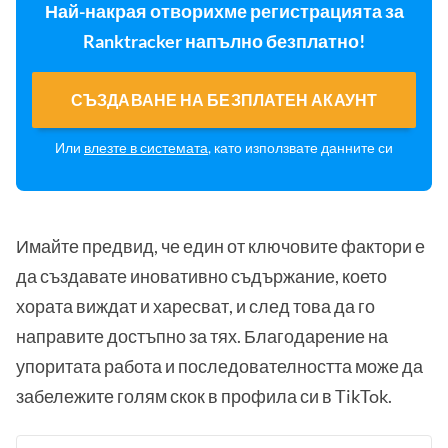
Най-накрая отворихме регистрацията за
Ranktracker напълно безплатно!
СЪЗДАВАНЕ НА БЕЗПЛАТЕН АКАУНТ
Или
влезте в системата
, като използвате данните си
Имайте предвид, че един от ключовите фактори е
да създавате иновативно съдържание, което
хората виждат и харесват, и след това да го
направите достъпно за тях. Благодарение на
упоритата работа и последователността може да
забележите голям скок в профила си в TikTok.