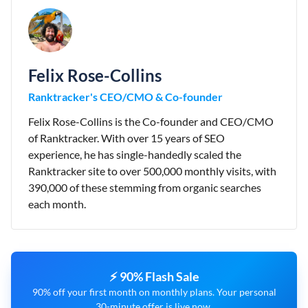
Felix Rose-Collins
Ranktracker's CEO/CMO & Co-founder
Felix Rose-Collins is the Co-founder and CEO/CMO
of Ranktracker. With over 15 years of SEO
experience, he has single-handedly scaled the
Ranktracker site to over 500,000 monthly visits, with
390,000 of these stemming from organic searches
each month.
⚡ 90% Flash Sale
90% off your first month on monthly plans. Your personal
30-minute offer is live now.