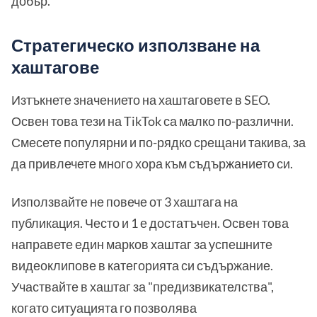
добър.
Стратегическо използване на
хаштагове
Изтъкнете значението на хаштаговете в SEO.
Освен това тези на TikTok са малко по-различни.
Смесете популярни и по-рядко срещани такива, за
да привлечете много хора към съдържанието си.
Използвайте не повече от 3 хаштага на
публикация. Често и 1 е достатъчен. Освен това
направете един марков хаштаг за успешните
видеоклипове в категорията си съдържание.
Участвайте в хаштаг за "предизвикателства",
когато ситуацията го позволява