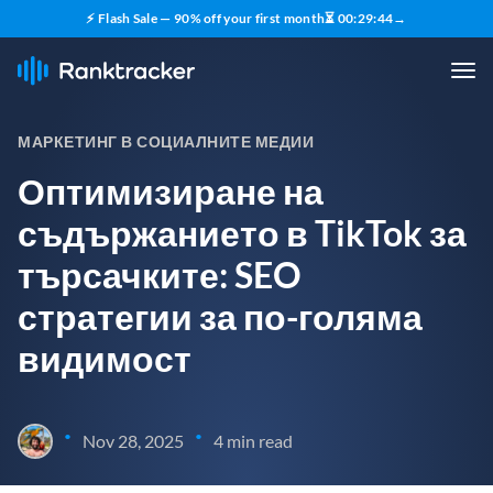
⚡ Flash Sale — 90% off your first month
⏳
00
:
29
:
43
→
МАРКЕТИНГ В СОЦИАЛНИТЕ МЕДИИ
Оптимизиране на
съдържанието в TikTok за
търсачките: SEO
стратегии за по-голяма
видимост
•
•
Nov 28, 2025
4 min read