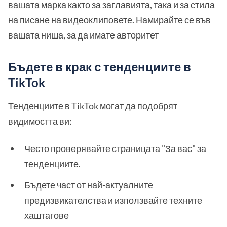
вашата марка както за заглавията, така и за стила
на писане на видеоклиповете. Намирайте се във
вашата ниша, за да имате авторитет
Бъдете в крак с тенденциите в
TikTok
Тенденциите в TikTok могат да подобрят
видимостта ви:
Често проверявайте страницата "За вас" за
тенденциите.
Бъдете част от най-актуалните
предизвикателства и използвайте техните
хаштагове