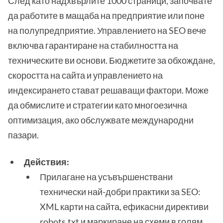
След като надхвърлите 1000 страници, започвате
да работите в мащаба на предприятие или поне
на полупредприятие. Управлението на SEO вече
включва гарантиране на стабилността на
техническите ви основи. Бюджетите за обхождане,
скоростта на сайта и управлението на
индексирането стават решаващи фактори. Може
да обмислите и стратегии като многоезична
оптимизация, ако обслужвате международни
пазари.
Действия:
Прилагане на усъвършенствани
технически най-добри практики за SEO:
XML карти на сайта, ефикасни директиви
robots.txt и маркиране на схеми в голям