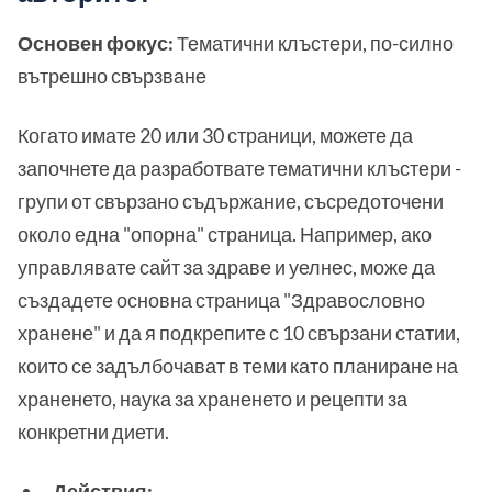
Основен фокус:
Тематични клъстери, по-силно
вътрешно свързване
Когато имате 20 или 30 страници, можете да
започнете да разработвате тематични клъстери -
групи от свързано съдържание, съсредоточени
около една "опорна" страница. Например, ако
управлявате сайт за здраве и уелнес, може да
създадете основна страница "Здравословно
хранене" и да я подкрепите с 10 свързани статии,
които се задълбочават в теми като планиране на
храненето, наука за храненето и рецепти за
конкретни диети.
Действия: