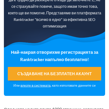
се страхувайте повече, защото имам точно това,
което ще ви помогне. Представяме ви платформата
Ranktracker "всичко в едно" за ефективна SEO
оптимизация
Най-накрая отворихме регистрацията за
Ranktracker напълно безплатно!
СЪЗДАВАНЕ НА БЕЗПЛАТЕН АКАУНТ
Или
влезте в системата
, като използвате данните си