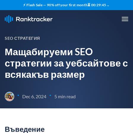
⚡ Flash Sale — 90% off your first month
⏳
00
:
29
:
44
→
SEO СТРАТЕГИЯ
Мащабируеми SEO
стратегии за уебсайтове с
всякакъв размер
•
•
Dec 6, 2024
5 min read
Въведение