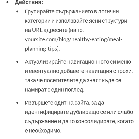
Действия:
Групирайте съдържанието в логични
категории и използвайте ясни структури
на URL адресите (напр.
yoursite.com/blog/healthy-eating/meal-
planning-tips).
Актуализирайте навигационното си меню
и евентуално добавете навигация с трохи,
така че посетителите да знаят къде се
намират с един поглед.
Извършете одит на сайта, за да
идентифицирате дублиращо се или слабо
съдържание и да го консолидирате, когато
е необходимо.