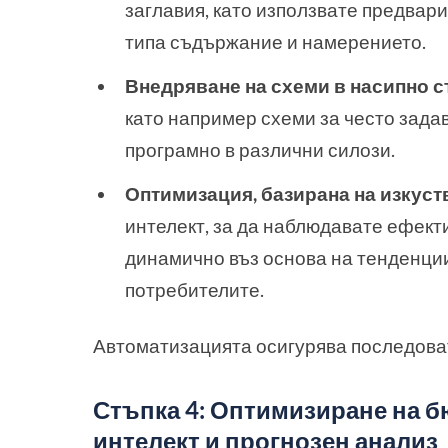
заглавия, като използвате предва
типа съдържание и намерението.
Внедряване на схеми в насипно с
като например схеми за често задав
програмно в различни силози.
Оптимизация, базирана на изкуст
интелект, за да наблюдавате ефект
динамично въз основа на тенденции
потребителите.
Автоматизацията осигурява последоват
Стъпка 4: Оптимизиране на б
интелект и прогнозен анализ