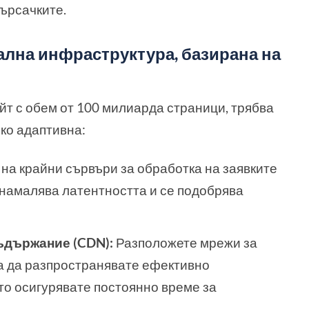
търсачките.
бална инфраструктура, базирана на
т с обем от 100 милиарда страници, трябва
ко адаптивна:
на крайни сървъри за обработка на заявките
е намалява латентността и се подобрява
ъдържание (CDN):
Разположете мрежи за
за да разпространявате ефективно
то осигурявате постоянно време за