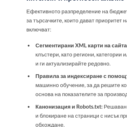
Ефективното разпределение на бюджет
за търсачките, които дават приоритет 
включват:
Сегментирани XML карти на сайта
клъстери, като региони, категории 
и ги актуализирайте редовно.
Правила за индексиране с помощт
машинно обучение, за да решите ко
основа на показателите за произво
Канонизация и Robots.txt:
Решаване
и блокиране на страници с нисък пр
обхождане.