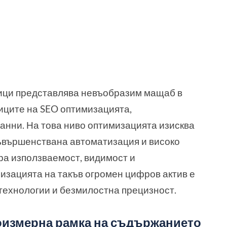
ници представлява невъобразим мащаб в
ниците на SEO оптимизацията,
анни. На това ниво оптимизацията изисква
съвършенствана автоматизация и високо
ира използваемост, видимост и
изацията на такъв огромен цифров актив е
 технологии и безмилостна прецизност.
гоизмерна рамка на съдържанието