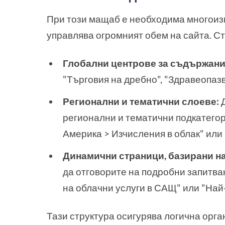
При този мащаб е необходима многоизм
управлява огромният обем на сайта. Ст
Глобални центрове за съдържани
"Търговия на дребно", "Здравеопазв
Регионални и тематични слоеве:
Д
регионални и тематични подкатегор
Америка > Изчисления в облак" или
Динамични страници, базирани на
да отговорите на подробни запитва
на облачни услуги в САЩ" или "Най
Тази структура осигурява логична орга