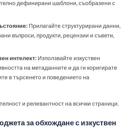
рително дефинирани шаблони, съобразени с
ъстояние:
Прилагайте структурирани данни,
ани въпроси, продукти, рецензии и съвети,
вен интелект:
Използвайте изкуствен
ивността на метаданните и да ги коригирате
те в търсенето и поведението на
елност и релевантност на всички страници.
юджета за обхождане с изкуствен