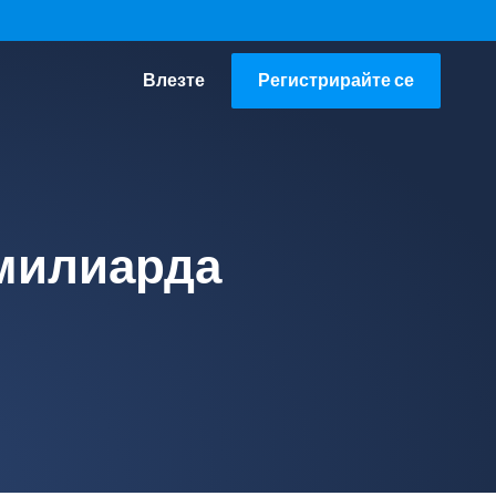
Влезте
Регистрирайте се
 милиарда