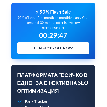
⚡ 90% Flash Sale
90% off your first month on monthly plans. Your
personal 30-minute offer is live now.
OFFER ENDS IN:
00
:
29
:
45
CLAIM 90% OFF NOW
ПЛАТФОРМАТА "ВСИЧКО В
ЕДНО" ЗА ЕФЕКТИВНА SEO
ОПТИМИЗАЦИЯ
Rank Tracker
Keyword Finder