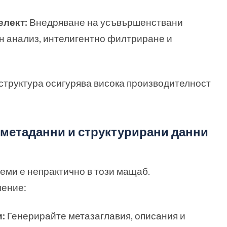
елект:
Внедряване на усъвършенствани
н анализ, интелигентно филтриране и
труктура осигурява висока производителност
 метаданни и структурирани данни
еми е непрактично в този мащаб.
чение:
:
Генерирайте метазаглавия, описания и