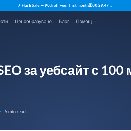
⚡ Flash Sale — 90% off your first month
⏳
00
:
29
:
45
→
боти
Ценообразуване
Блог
Помощ
SEO за уебсайт с 100
5 min read
•