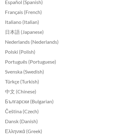
Español (Spanish)
Français (French)
Italiano (Italian)
日本語 (Japanese)
Nederlands (Nederlands)
Polski (Polish)
Português (Portuguese)
Svenska (Swedish)
Türkçe (Turkish)
中文 (Chinese)
Български (Bulgarian)
Čeština (Czech)
Dansk (Danish)
Ελληνικά (Greek)