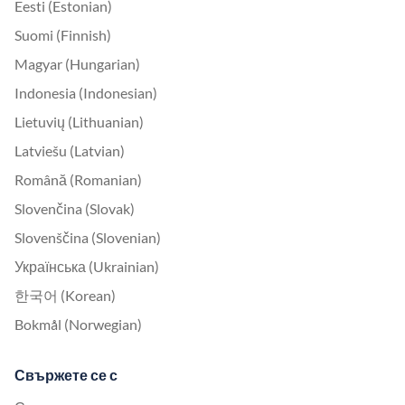
Eesti (Estonian)
Suomi (Finnish)
Magyar (Hungarian)
Indonesia (Indonesian)
Lietuvių (Lithuanian)
Latviešu (Latvian)
Română (Romanian)
Slovenčina (Slovak)
Slovenščina (Slovenian)
Українська (Ukrainian)
한국어 (Korean)
Bokmål (Norwegian)
Свържете се с