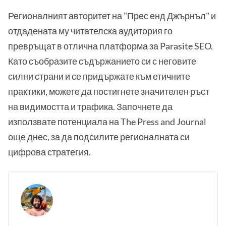
Регионалният авторитет на "Прес енд Джърнъл" и
отдадената му читателска аудитория го
превръщат в отлична платформа за Parasite SEO.
Като съобразите съдържанието си с неговите
силни страни и се придържате към етичните
практики, можете да постигнете значителен ръст
на видимостта и трафика. Започнете да
използвате потенциала на The Press and Journal
още днес, за да подсилите регионалната си
цифрова стратегия.