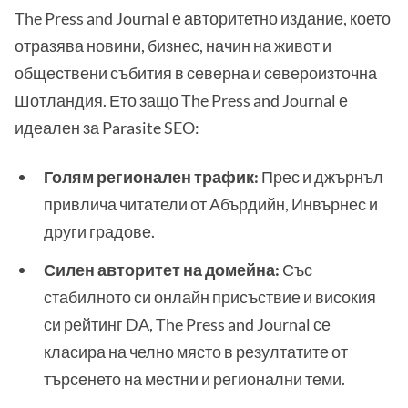
The Press and Journal е авторитетно издание, което
отразява новини, бизнес, начин на живот и
обществени събития в северна и североизточна
Шотландия. Ето защо The Press and Journal е
идеален за Parasite SEO:
Голям регионален трафик:
Прес и джърнъл
привлича читатели от Абърдийн, Инвърнес и
други градове.
Силен авторитет на домейна:
Със
стабилното си онлайн присъствие и високия
си рейтинг DA, The Press and Journal се
класира на челно място в резултатите от
търсенето на местни и регионални теми.