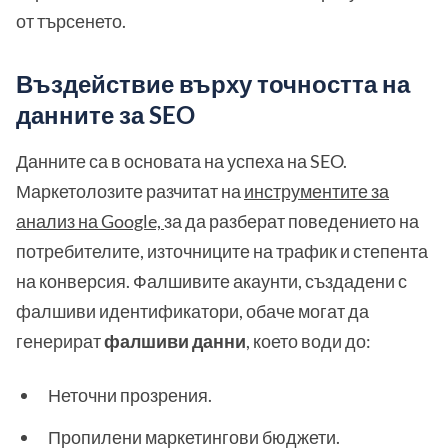
от търсенето.
Въздействие върху точността на
данните за SEO
Данните са в основата на успеха на SEO.
Маркетолозите разчитат на
инструментите за
анализ на Google,
за да разберат поведението на
потребителите, източниците на трафик и степента
на конверсия. Фалшивите акаунти, създадени с
фалшиви идентификатори, обаче могат да
генерират
фалшиви данни
, което води до:
Неточни прозрения.
Пропилени маркетингови бюджети.