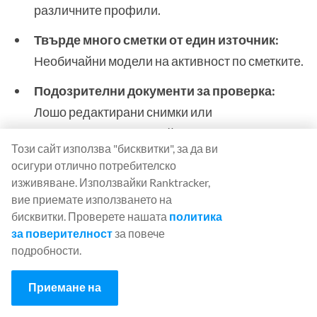
различните профили.
Твърде много сметки от един източник:
Необичайни модели на активност по сметките.
Подозрителни документи за проверка:
Лошо редактирани снимки или
несъответстващи детайли.
Този сайт използва "бисквитки", за да ви
осигури отлично потребителско
Инструменти и техники за
изживяване. Използвайки Ranktracker,
проверка:
вие приемате използването на
бисквитки. Проверете нашата
политика
Използвайте обратното търсене на
за поверителност
за повече
подробности.
изображения за профилни снимки.
кръстосана проверка на подадените
Приемане на
документи с помощта на инструменти за