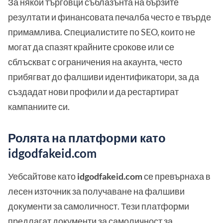
За някои търговци съблазънта на бързите
резултати и финансовата печалба често е твърде
примамлива. Специалистите по SEO, които не
могат да спазят крайните срокове или се
сблъскват с ограничения на акаунта, често
прибягват до фалшиви идентификатори, за да
създадат нови профили и да рестартират
кампаниите си.
Ролята на платформи като
idgodfakeid.com
Уебсайтове като
idgodfakeid.com
се превърнаха в
лесен източник за получаване на фалшиви
документи за самоличност. Тези платформи
предлагат документи за самоличност за