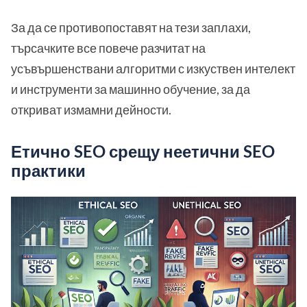
За да се противопоставят на тези заплахи,
търсачките все повече разчитат на
усъвършенствани алгоритми с изкуствен интелект
и инструменти за машинно обучение, за да
откриват измамни дейности.
Етично SEO срещу неетични SEO
практики