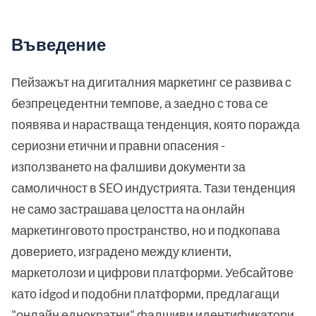
Въведение
Пейзажът на дигиталния маркетинг се развива с
безпрецедентни темпове, а заедно с това се
появява и нарастваща тенденция, която поражда
сериозни етични и правни опасения -
използването на фалшиви документи за
самоличност в SEO индустрията. Тази тенденция
не само застрашава целостта на онлайн
маркетинговото пространство, но и подкопава
доверието, изградено между клиенти,
маркетолози и цифрови платформи. Уебсайтове
като idgod и подобни платформи, предлагащи
"онлайн еднократни" фалшиви идентификатори,