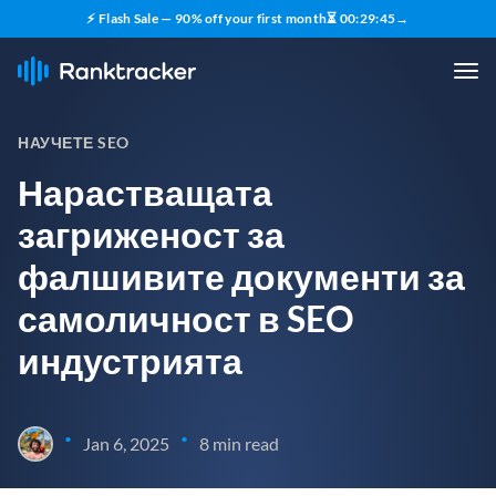
⚡ Flash Sale — 90% off your first month
⏳
00
:
29
:
43
→
НАУЧЕТЕ SEO
Нарастващата
загриженост за
фалшивите документи за
самоличност в SEO
индустрията
•
•
Jan 6, 2025
8 min read