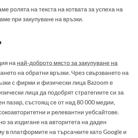
ме ролята на текста на котвата за успеха на
аме при закупуване на връзки.
?
ция на
най-доброто място за закупуване на
ането на обратни връзки. Чрез свързването на
ъзки с фирми и физически лица Bazoom е
зически лица да подобрят стратегиите си за
н пазар, състоящ се от над 80 000 медии,
исокоавторитетни и релевантни уебсайтове.
но за издигане на авторитета на даден
у в платформите на търсачките като Google и