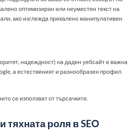
калено оптимизиран или неуместен текст на
нали, ако изглежда прекалено манипулативен
торитет, надеждност) на даден уебсайт е важна
ogle, а естественият и разнообразен профил
.
оито се използват от търсачките.
 и тяхната роля в SEO