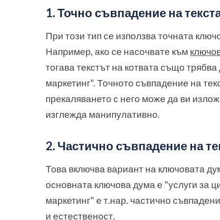
1. Точно съвпадение на текста
При този тип се използва точната ключо
Например, ако се насочвате към
ключо
тогава текстът на котвата също трябва
маркетинг". Точното съвпадение на тек
прекаляването с него може да ви изложи
изглежда манипулативно.
2. Частично съвпадение на те
Това включва вариант на ключовата дум
основната ключова дума е "услуги за ц
маркетинг" е т.нар. частично съвпаден
и естественост.