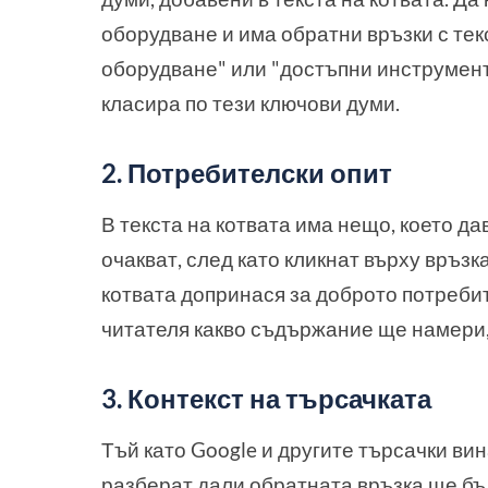
оборудване и има обратни връзки с тек
оборудване" или "достъпни инструмент
класира по тези ключови думи.
2. Потребителски опит
В текста на котвата има нещо, което д
очакват, след като кликнат върху връзк
котвата допринася за доброто потребит
читателя какво съдържание ще намери, 
3. Контекст на търсачката
Тъй като Google и другите търсачки вин
разберат дали обратната връзка ще бъд