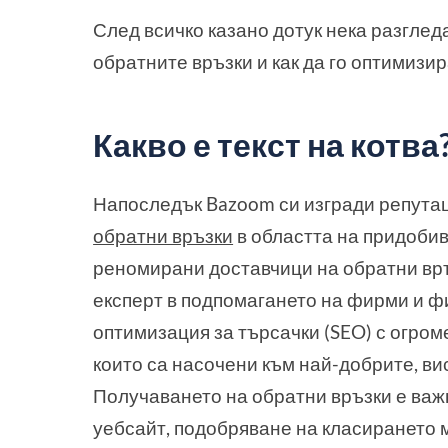
След всичко казано дотук нека разгледа
обратните връзки и как да го оптимизир
Какво е текст на котва
Напоследък Bazoom си изгради репута
обратни връзки
в областта на придобив
реномирани доставчици на обратни вр
експерт в подпомагането на фирми и фи
оптимизация за търсачки (SEO) с огроме
които са насочени към най-добрите, в
Получаването на обратни връзки е важ
уебсайт, подобряване на класирането м