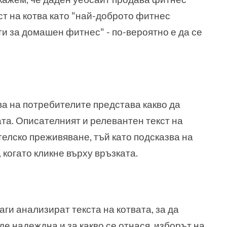
ст на котва като "най-доброто фитнес
и за домашен фитнес" - по-вероятно е да се
ава на потребителите представа какво да
ата. Описателният и релевантен текст на
елско преживяване, тъй като подсказва на
когато кликне върху връзката.
аги анализират текста на котвата, за да
е надеждна и за какво се отнася, изборът на