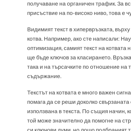
получаване на органичен трафик. За вс
присъствие на по-високо ниво, това е ч
Видимият текст в хипервръзката, върху 
котва. Например, ако сте написали: На
оптимизация, самият текст на котвата 
ще бъде ключов за класирането. Връзка
така и на търсачките по отношение на 
съдържание.
Текстът на котвата е много важен сигн
помага да се реши доколко свързаната 
използвана в текста. По същия начин, к
той може значително да помогне на ст
си ключови думи, но лошо подбраният т