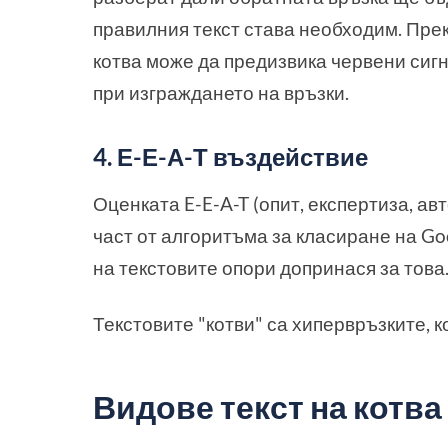
правилния текст става необходим. Пре
котва може да предизвика червени сиг
при изграждането на връзки.
4. Е-Е-А-Т въздействие
Оценката E-E-A-T (опит, експертиза, ав
част от алгоритъма за класиране на Go
на текстовите опори допринася за това
Текстовите "котви" са хипервръзките, к
Видове текст на котва