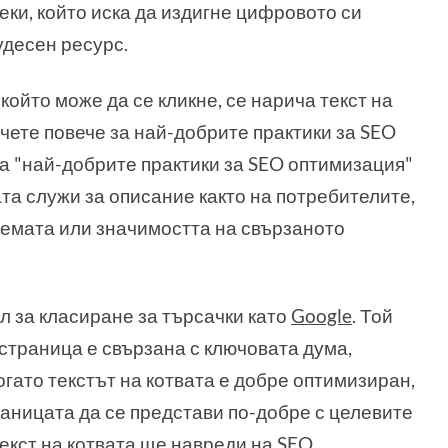
еки, който иска да издигне цифровото си
удесен ресурс.
който може да се кликне, се нарича текст на
учете повече за най-добрите практики за SEO
на "най-добрите практики за SEO оптимизация"
та служи за описание както на потребителите,
темата или значимостта на свързаното
ал за класиране за търсачки като
Google
. Той
страница е свързана с ключовата дума,
огато текстът на котвата е добре оптимизиран,
раницата да се представи по-добре с целевите
екст на котвата ще навреди на SEO