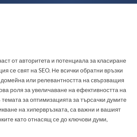
част от авторитета и потенциала за класиране
ия се свят на SEO. Не всички обратни връзки
а домейна или релевантността на свързващия
чова роля за увеличаване на ефективността на
 В темата за оптимизацията за търсачки думите
ликване на хипервръзката, са важни и вашият
ките като отнасящ се до ключови думи,