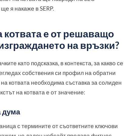
ще я накаже в SERP.
на котвата е от решаващо
 изграждането на връзки?
чките като подсказка, в контекста, за какво се
регледах собствения си профил на обратни
а на котвата необходима съставка за солиден
кстът на котвата е от значение:
а дума
аница с термините от съответните ключови
а кажем, че даден уебсайт продава фитнес