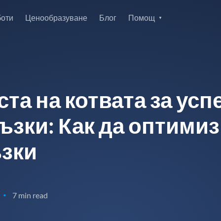
боти
Ценообразуване
Блог
Помощ
ста на котвата за усп
ъзки: Как да оптимиз
ъзки
7 min read
•