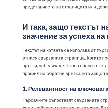
представянето на страницата или дори 
И така, защо текстът 
значение за успеха на
Текстът на котвата се използва от търса
отнася свързаната страница. Когато п
връзки, забелязах, че това прави текст
профил на обратни връзки. Ето защо те
1. Релевантност на ключоват
Търсачките съпоставят свързаната стр
думи, добавени в текста на котвата. Д