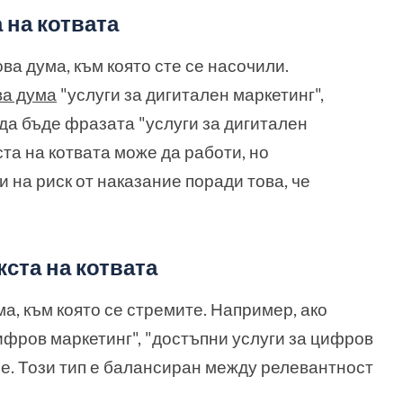
 на котвата
ва дума, към която сте се насочили.
ва дума
"услуги за дигитален маркетинг",
 да бъде фразата "услуги за дигитален
ста на котвата може да работи, но
 на риск от наказание поради това, че
кста на котвата
а, към която се стремите. Например, ако
ифров маркетинг", "достъпни услуги за цифров
ие. Този тип е балансиран между релевантност