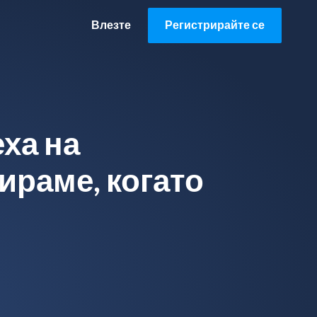
Влезте
Регистрирайте се
еха на
ираме, когато