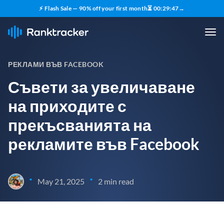
⚡ Flash Sale — 90% off your first month
⏳
00
:
29
:
47
→
РЕКЛАМИ ВЪВ FACEBOOK
Съвети за увеличаване
на приходите с
прекъсванията на
рекламите във Facebook
•
•
May 21, 2025
2 min read