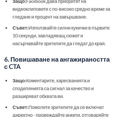
Защо:
Facebook дава приоритет на
видеоклиповете с по-високо средно време за
гледане и процент на завършване.
Съвет:
Използвайте силни кукички в първите
10 секунди, завладяващ сюжет и
насърчавайте зрителите да гледат до края.
6. Повишаване на ангажираността
с CTA
Защо:
Коментарите, харесванията и
споделянията са сигнал за качество и
разширяват обхвата ви.
Съвет:
Помолете зрителите да се включат
директно - провеждайте анкети, отговаряйте