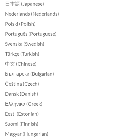
日本語 (Japanese)
Nederlands (Nederlands)
Polski (Polish)
Português (Portuguese)
Svenska (Swedish)
Türkçe (Turkish)
中文 (Chinese)
Български (Bulgarian)
Čeština (Czech)
Dansk (Danish)
Ελληνικά (Greek)
Eesti (Estonian)
Suomi (Finnish)
Magyar (Hungarian)