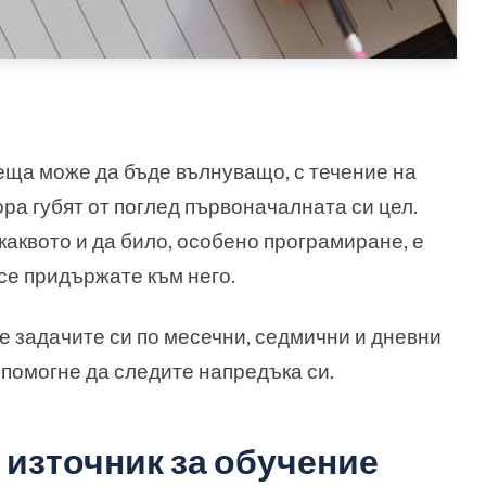
неща може да бъде вълнуващо, с течение на
ора губят от поглед първоначалната си цел.
каквото и да било, особено програмиране, е
се придържате към него.
е задачите си по месечни, седмични и дневни
 помогне да следите напредъка си.
източник за обучение