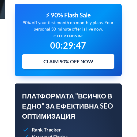
⚡ 90% Flash Sale
90% off your first month on monthly plans. Your
personal 30-minute offer is live now.
OFFER ENDS IN:
00
:
29
:
45
CLAIM 90% OFF NOW
ПЛАТФОРМАТА "ВСИЧКО В
ЕДНО" ЗА ЕФЕКТИВНА SEO
ОПТИМИЗАЦИЯ
Rank Tracker
Keyword Finder