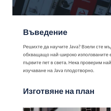
Въведение
Решихте да научите Java? Взели сте м
обхващащо най-широко използваните ези
първите пет в света. Нека проверим на
изучаване на Java плодотворно.
Изготвяне на план