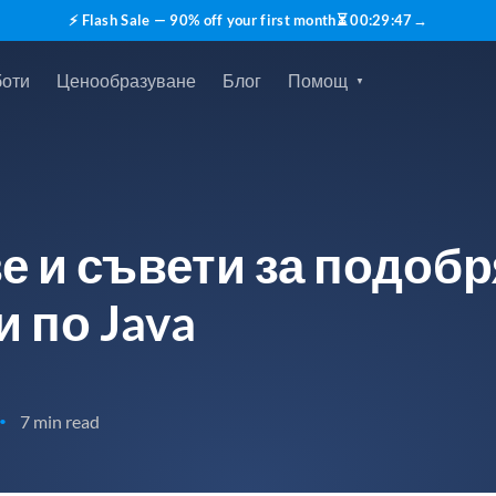
⚡ Flash Sale — 90% off your first month
⏳
00
:
29
:
45
→
боти
Ценообразуване
Блог
Помощ
е и съвети за подоб
 по Java
7 min read
•