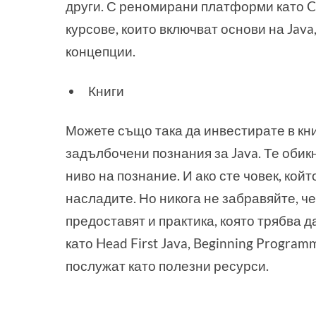
други. С реномирани платформи като C
курсове, които включват основи на Java,
концепции.
Книги
Можете също така да инвестирате в книг
задълбочени познания за Java. Те оби
ниво на познание. И ако сте човек, кой
насладите. Но никога не забравяйте, че
предоставят и практика, която трябва 
като Head First Java, Beginning Progra
послужат като полезни ресурси.