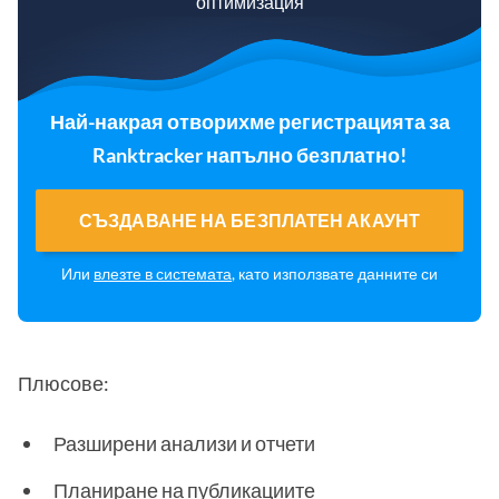
оптимизация
Най-накрая отворихме регистрацията за
Ranktracker напълно безплатно!
СЪЗДАВАНЕ НА БЕЗПЛАТЕН АКАУНТ
Или
влезте в системата
, като използвате данните си
Плюсове:
Разширени анализи и отчети
Планиране на публикациите