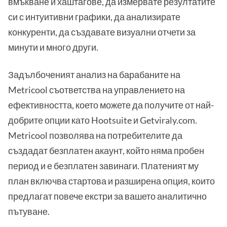
вмъкване и хаштагове, да измервате резултатите
си с интуитивни графики, да анализирате
конкуренти, да създавате визуални отчети за
минути и много други.
Задълбоченият анализ на барабаните на
Metricool съответства на управлението на
ефективността, което можете да получите от най-
добрите опции като Hootsuite и Getviraly.com.
Metricool позволява на потребителите да
създадат безплатен акаунт, който няма пробен
период и е безплатен завинаги. Платеният му
план включва стартова и разширена опция, които
предлагат повече екстри за вашето аналитично
пътуване.