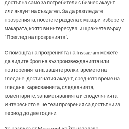
достъпна само за потребители с бизнес акаунт
или акаунт на създател. За да разгледате
прозренията, посетете раздела с макари, изберете
макарата, която ви интересува, и щракнете върху
"Преглед на прозренията".
С помощта на прозренията на Instagram можете
да видите броя на възпроизвежданията или
повторенията на вашите ролки, времето на
гледане, достигнатия акаунт, средното време на
гледане, харесванията, следванията,
коментарите, запаметяванията и споделянията.
Интересното е, че тези прозрения са достъпни за
период до две години.
За разлика от Metricool, който използва