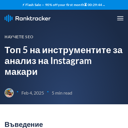
⚡ Flash Sale — 90% off your first month
⏳
00
:
29
:
44
→
НАУЧЕТЕ SEO
Топ 5 на инструментите за
анализ на Instagram
макари
•
•
Feb 4, 2025
5 min read
Въведение