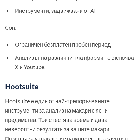
Инструменти, задвижвани от AI
Con:
Ограничен безплатен пробен период
Анализът на различни платформи не включва
X и Youtube.
Hootsuite
Hootsuite е един от най-препоръчваните
инструменти за анализ на макари с ясни
предимства. Той спестява време и дава
невероятни резултати за вашите макари.
Позволява управление на множество акаунти от