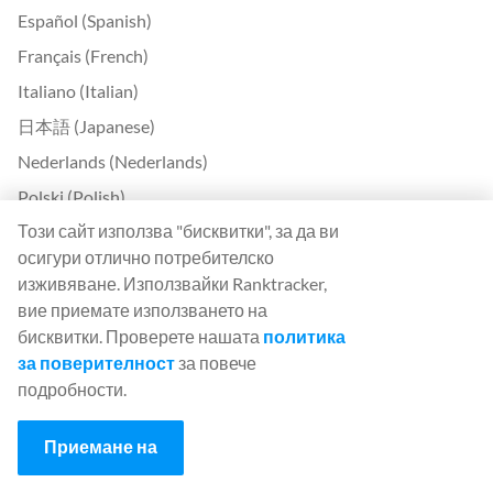
Español (Spanish)
Français (French)
Italiano (Italian)
日本語 (Japanese)
Nederlands (Nederlands)
Polski (Polish)
Този сайт използва "бисквитки", за да ви
Português (Portuguese)
осигури отлично потребителско
Svenska (Swedish)
изживяване. Използвайки Ranktracker,
Türkçe (Turkish)
вие приемате използването на
бисквитки. Проверете нашата
политика
中文 (Chinese)
за поверителност
за повече
Български (Bulgarian)
подробности.
Čeština (Czech)
Dansk (Danish)
Приемане на
Ελληνικά (Greek)