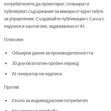
потребителите да проектират, планират и
публикуват съдържание за макари от едно табло
за управление. Създавайте публикации с Canva с
надписи и хаштагове, задвижвани от AI.
Плюсове:
Обширни данни за производителността
30 дни безплатен пробен период
AI генератор на надписи
Против
Скъпо за индивидуалния потребител
Клъстерен интерфейс