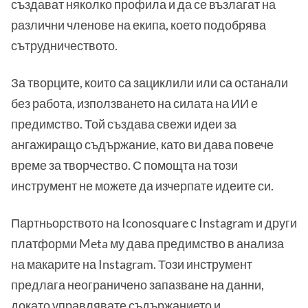
създават няколко профила и да се възлагат на
различни членове на екипа, което подобрява
сътрудничеството.
За творците, които са зациклили или са останали
без работа, използването на силата на ИИ е
предимство. Той създава свежи идеи за
ангажиращо съдържание, като ви дава повече
време за творчество. С помощта на този
инструмент не можете да изчерпате идеите си.
Партньорството на Iconosquare с Instagram и други
платформи Meta му дава предимство в анализа
на макарите на Instagram. Този инструмент
предлага неограничено запазване на данни,
докато управлявате съдържанието и