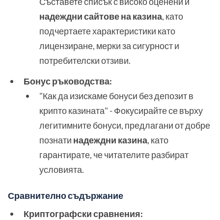
Съставете списък с високо оценени и
надеждни сайтове на казина
, като
подчертаете характеристики като
лицензиране, мерки за сигурност и
потребителски отзиви.
Бонус ръководства:
"Как да изискаме бонуси без депозит в
крипто казината" - Фокусирайте се върху
легитимните бонуси, предлагани от добре
познати
надеждни казина
, като
гарантирате, че читателите разбират
условията.
Сравнително съдържание
Криптографски сравнения: