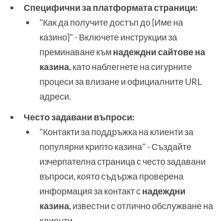
Специфични за платформата страници:
"Как да получите достъп до [Име на
казино]" - Включете инструкции за
преминаване към
надеждни сайтове на
казина
, като наблегнете на сигурните
процеси за влизане и официалните URL
адреси.
Често задавани въпроси:
"Контакти за поддръжка на клиенти за
популярни крипто казина" - Създайте
изчерпателна страница с често задавани
въпроси, която съдържа проверена
информация за контакт с
надеждни
казина,
известни с отлично обслужване на
клиенти.