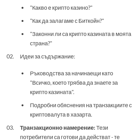
"Какво е крипто казино?"
"Как да залагаме с Биткойн?"
"Законни ли са крипто казината в моята
страна?"
Идеи за съдържание:
Ръководства за начинаещи като
"Всичко, което трябва да знаете за
крипто казината".
Подробни обяснения на транзакциите с
криптовалута в хазарта.
Транзакционно намерение:
Тези
потребители са готови да действат - те