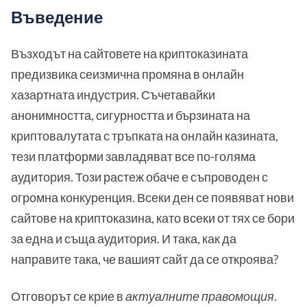
Въведение
Възходът на сайтовете на криптоказината
предизвика сеизмична промяна в онлайн
хазартната индустрия. Съчетавайки
анонимността, сигурността и бързината на
криптовалутата с тръпката на онлайн казината,
тези платформи завладяват все по-голяма
аудитория. Този растеж обаче е съпроводен с
огромна конкуренция. Всеки ден се появяват нови
сайтове на криптоказина, като всеки от тях се бори
за една и съща аудитория. И така, как да
направите така, че вашият сайт да се откроява?
Отговорът се крие в
актуалните правомощия
.