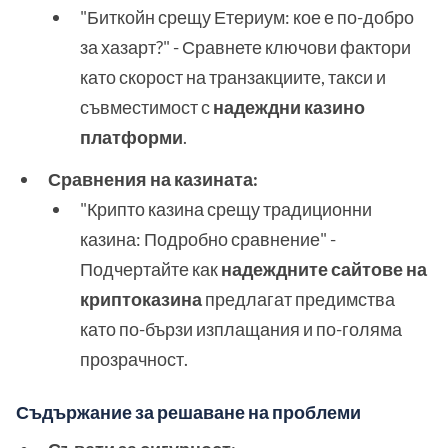
"Биткойн срещу Етериум: кое е по-добро
за хазарт?" - Сравнете ключови фактори
като скорост на транзакциите, такси и
съвместимост с
надеждни казино
платформи
.
Сравнения на казината:
"Крипто казина срещу традиционни
казина: Подробно сравнение" -
Подчертайте как
надеждните сайтове на
криптоказина
предлагат предимства
като по-бързи изплащания и по-голяма
прозрачност.
Съдържание за решаване на проблеми