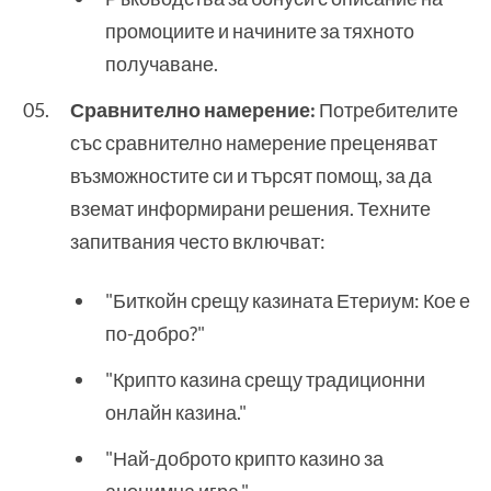
промоциите и начините за тяхното
получаване.
Сравнително намерение:
Потребителите
със сравнително намерение преценяват
възможностите си и търсят помощ, за да
вземат информирани решения. Техните
запитвания често включват:
"Биткойн срещу казината Етериум: Кое е
по-добро?"
"Крипто казина срещу традиционни
онлайн казина."
"Най-доброто крипто казино за