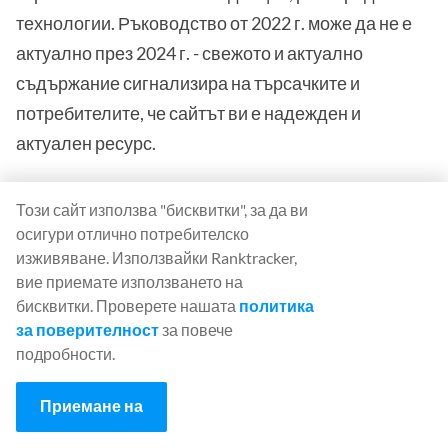
технологии. Ръководство от 2022 г. може да не е
актуално през 2024 г. - свежото и актуално
съдържание сигнализира на търсачките и
потребителите, че сайтът ви е надежден и
актуален ресурс.
2. Усъвършенстване на SEO
Този сайт използва "бисквитки", за да ви
оптимизацията на страница за
осигури отлично потребителско
изживяване. Използвайки Ranktracker,
сайтове на криптоказина
вие приемате използването на
бисквитки. Проверете нашата
политика
SEO оптимизацията на страница е от съществено
за поверителност
за повече
значение, за да може съдържанието ви да се
подробности.
открива и да е привлекателно. Дори и най-доброто
съдържание няма да има достатъчно добри
Приемане на
резултати, ако не е оптимизирано за търсачките и