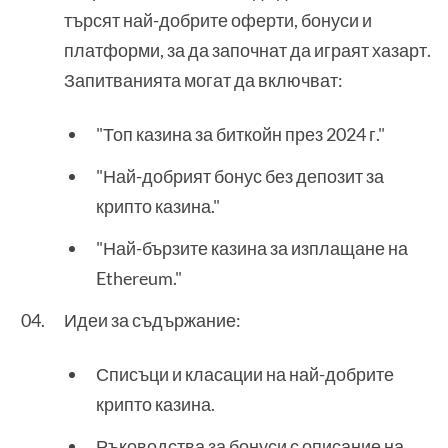
търсят най-добрите оферти, бонуси и
платформи, за да започнат да играят хазарт.
Запитванията могат да включват:
"Топ казина за биткойн през 2024 г."
"Най-добрият бонус без депозит за
крипто казина."
"Най-бързите казина за изплащане на
Ethereum."
Идеи за съдържание:
Списъци и класации на най-добрите
крипто казина.
Ръководства за бонуси с описание на