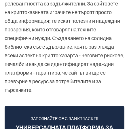
релевантността са задължителни. За сайтовете
на криптоказината играчите не търсят просто
обща информация; те искат полезни и надеждни
прозрения, които отговарят на техните
специфични нужди. Създаването на солидна
библиотека със съдържание, която разглежда
всеки аспект на крипто хазарта - неговите рискове,
печалби и как да се идентифицират надеждни
платформи - гарантира, че сайтът ви ще се
превърне в ресурс за потребителите и за
търсачките.
ЗАПОЗНАЙТЕ СЕ С RANKTRACKER
УНИВЕРСАЛНАТА ПЛАТФОРМА ЗА