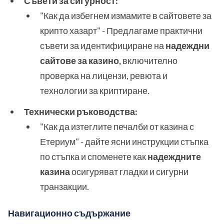
Съвети за сигурност:
"Как да избегнем измамите в сайтовете за
крипто хазарт" - Предлагаме практични
съвети за идентифициране на
надеждни
сайтове за казино,
включително
проверка на лицензи, ревюта и
технологии за криптиране.
Технически ръководства:
"Как да изтеглите печалби от казина с
Етериум" - дайте ясни инструкции стъпка
по стъпка и споменете как
надеждните
казина
осигуряват гладки и сигурни
транзакции.
Навигационно съдържание