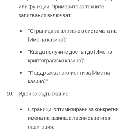
или функции. Примерите за техните
запитвания включват:
"Страница за влизане в системата на
[Име на казино]."
"Как да получите достъп до [Име на
криптографско казино]".
"Поддръжка на клиенти за [Име на
казино]."
Идеи за съдържание:
Страници, оптимизирани за конкретни
имена на казина, с лесни съвети за
навигация.