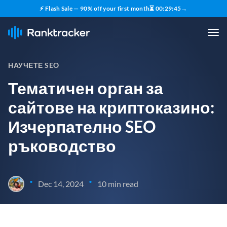
⚡ Flash Sale — 90% off your first month
⏳
00
:
29
:
44
→
НАУЧЕТЕ SEO
Тематичен орган за
сайтове на криптоказино:
Изчерпателно SEO
ръководство
•
•
Dec 14, 2024
10 min read