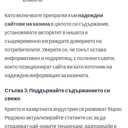
Като включвате препратки към
надеждни
сайтове на казина
в цялото си съдържание,
установявате авторитет в нишата и
същевременно изграждате доверието на
потребителите. Уверете се, че тонът остава
информативен и подкрепящ, с полезни съвети,
които позиционират сайта ви като източник на
надеждна информация за казината.
Стъпка 3: Поддържайте съдържанието си
свежо
Крипто и хазартната индустрия се развиват бързо.
Редовно актуализирайте статиите си, за да
отразяват най-новите тенденции, разпоредби и