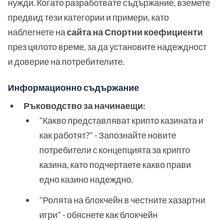
нужди. Когато разработвате съдържание, вземете
предвид тези категории и примери, като
наблегнете на
сайта на Спортни коефициенти
през цялото време, за да установите надеждност
и доверие на потребителите.
Информационно съдържание
Ръководство за начинаещи:
"Какво представляват крипто казината и
как работят?" - Запознайте новите
потребители с концепцията за крипто
казина, като подчертаете какво прави
едно казино надеждно.
"Ролята на блокчейн в честните хазартни
игри" - обяснете как блокчейн