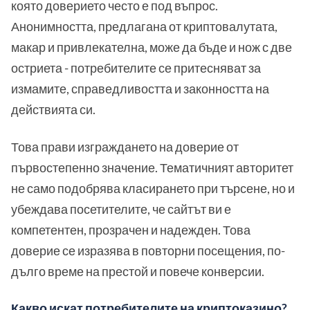
която доверието често е под въпрос.
Анонимността, предлагана от криптовалутата,
макар и привлекателна, може да бъде и нож с две
остриета - потребителите се притесняват за
измамите, справедливостта и законността на
действията си.
Това прави изграждането на доверие от
първостепенно значение. Тематичният авторитет
не само подобрява класирането при търсене, но и
убеждава посетителите, че сайтът ви е
компетентен, прозрачен и надежден. Това
доверие се изразява в повторни посещения, по-
дълго време на престой и повече конверсии.
Какво искат потребителите на криптоказино?