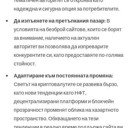
тематичен авторитет се откроява като
надеждна и сигурна опция за потребителите.
Да изпъкнете на претъпкания пазар:
В
условията на безброй сайтове, които се борят
за внимание, наличието на актуален
авторитет ви позволява да изпреварите
конкурентите си, като предоставяте по-голяма
стойност.
Адаптиране към постоянната промяна:
Светът на криптовалутите се развива бързо,
като нови тенденции като НФТ,
децентрализирани платформи и блокчейн
прозрачност променят облика на хазартното
пространство. Обхващането на тези
тенденции в реално време поддържа сайта ви