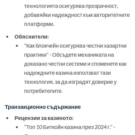
технологията осигурява прозрачност,
добавяйки надеждност към авторитетните
платформи.
Обяснители:
"Как блокчейн осигурява честни хазартни
практики" - Обсъдете механиката на
доказано честни системи и споменете как
надеждните казина използват тази
технология, за да изградят доверие у
потребителите.
Транзакционно съдържание
Рецензии за казиното:
"Топ 10 Биткойн казина през 2024 г." -