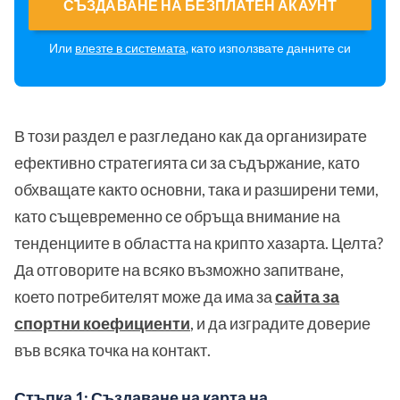
СЪЗДАВАНЕ НА БЕЗПЛАТЕН АКАУНТ
Или
влезте в системата
, като използвате данните си
В този раздел е разгледано как да организирате
ефективно стратегията си за съдържание, като
обхващате както основни, така и разширени теми,
като същевременно се обръща внимание на
тенденциите в областта на крипто хазарта. Целта?
Да отговорите на всяко възможно запитване,
което потребителят може да има за
сайта за
спортни коефициенти
, и да изградите доверие
във всяка точка на контакт.
Стъпка 1: Създаване на карта на