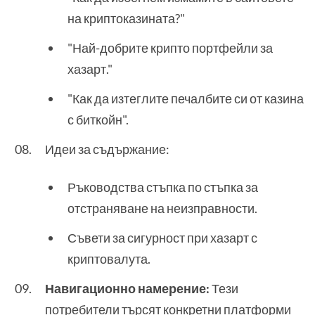
на криптоказината?"
"Най-добрите крипто портфейли за
хазарт."
"Как да изтеглите печалбите си от казина
с биткойн".
Идеи за съдържание:
Ръководства стъпка по стъпка за
отстраняване на неизправности.
Съвети за сигурност при хазарт с
криптовалута.
Навигационно намерение:
Тези
потребители търсят конкретни платформи