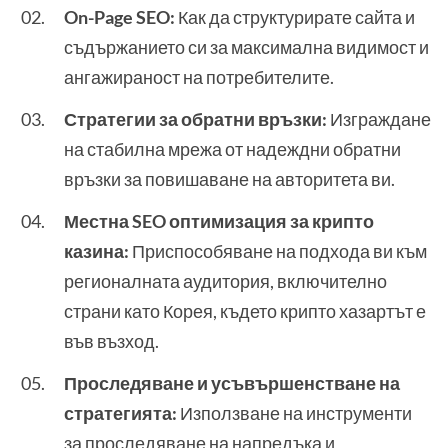
On-Page SEO:
Как да структурирате сайта и
съдържанието си за максимална видимост и
ангажираност на потребителите.
Стратегии за обратни връзки:
Изграждане
на стабилна мрежа от надеждни обратни
връзки за повишаване на авторитета ви.
Местна SEO оптимизация за крипто
казина:
Приспособяване на подхода ви към
регионалната аудитория, включително
страни като Корея, където крипто хазартът е
във възход.
Проследяване и усъвършенстване на
стратегията:
Използване на инструменти
за проследяване на напредъка и