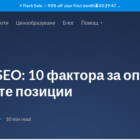
⚡ Flash Sale — 90% off your first month
⏳
00
:
29
:
45
→
боти
Ценообразуване
Блог
Помощ
 SEO: 10 фактора за 
те позиции
10 min read
•