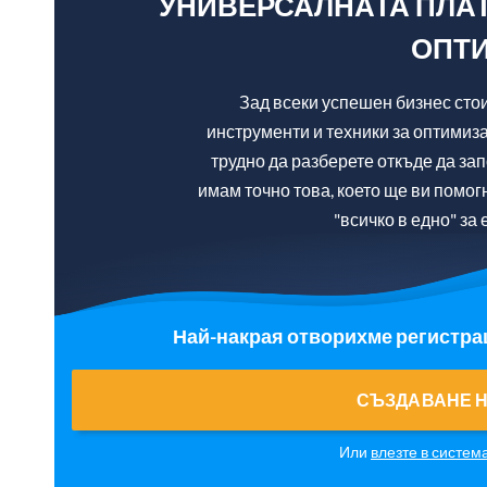
УНИВЕРСАЛНАТА ПЛАТ
ОПТ
Зад всеки успешен бизнес сто
инструменти и техники за оптимиза
трудно да разберете откъде да зап
имам точно това, което ще ви помо
"всичко в едно" з
Най-накрая отворихме регистрац
СЪЗДАВАНЕ Н
Или
влезте в систем