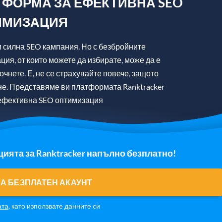
ФОРМА ЗА ЕФЕКТИВНА SEO
ИМИЗАЦИЯ
и силна SEO кампания. Но с безбройните
ция, от които можете да избирате, може да е
очнете. Е, не се страхувайте повече, защото
гне. Представяме ви платформата Ranktracker
а ефективна SEO оптимизация
ията за Ranktracker напълно безплатно!
А БЕЗПЛАТЕН АКАУНТ
ата
, като използвате данните си