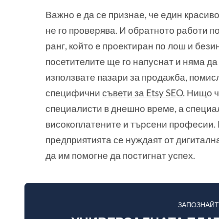
Важно е да се признае, че един красив
не го проверява. И обратното работи п
ранг, който е проектиран по лош и без
посетителите ще го напуснат и няма да 
използвате пазари за продажба, помисл
специфични
съвети за Etsy SEO
. Нищо 
специалисти в днешно време, а специал
високоплатените и търсени професии. 
предприятията се нуждаят от дигитална
да им помогне да постигнат успех.
ЗАПОЗНАЙТ