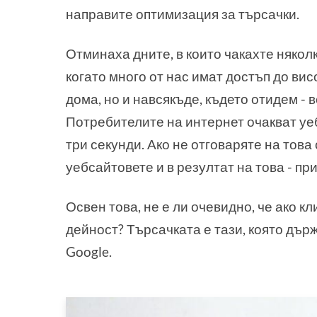
направите оптимизация за търсачки.
Отминаха дните, в които чакахте няколк
когато много от нас имат достъп до вис
дома, но и навсякъде, където отидем -
Потребителите на интернет очакват уе
три секунди. Ако не отговаряте на това
уебсайтовете и в резултат на това - пр
Освен това, не е ли очевидно, че ако к
дейност? Търсачката е тази, която държ
Google.