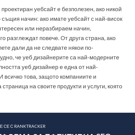
о проектиран уебсайт е безполезен, ако никой
о същия начин: ако имате уебсайт с най-висок
интересен или неразбираем начин,
го разглеждат повече. От друга страна, ако
ете дали да не следвате някои по-
чудно, че уеб дизайнерите са най-модерните
ността уеб дизайнер е една от най-
И всичко това, защото компаниите и
 страница на своите продукти и услуги, която
Е СЕ С RANKTRACKER