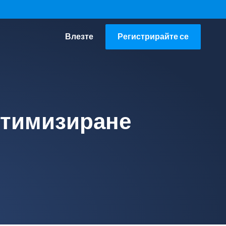
Влезте
Регистрирайте се
оптимизиране