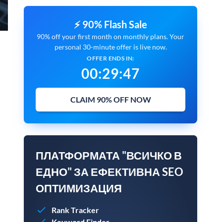
⚡ 90% Flash Sale
90% off your first month on monthly plans. Your
personal 30-minute offer is live now.
OFFER ENDS IN:
00
:
29
:
45
CLAIM 90% OFF NOW
ПЛАТФОРМАТА "ВСИЧКО В
ЕДНО" ЗА ЕФЕКТИВНА SEO
ОПТИМИЗАЦИЯ
Rank Tracker
Keyword Finder