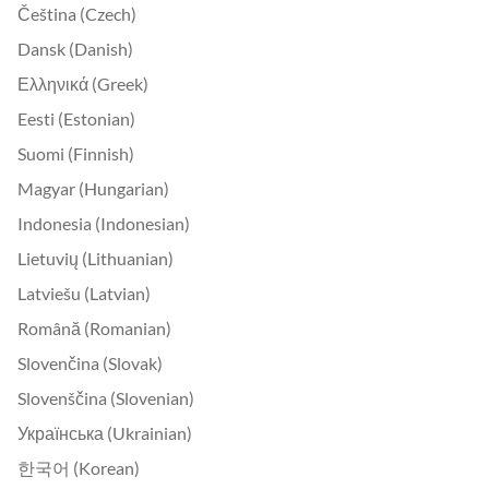
Čeština (Czech)
Dansk (Danish)
Ελληνικά (Greek)
Eesti (Estonian)
Suomi (Finnish)
Magyar (Hungarian)
Indonesia (Indonesian)
Lietuvių (Lithuanian)
Latviešu (Latvian)
Română (Romanian)
Slovenčina (Slovak)
Slovenščina (Slovenian)
Українська (Ukrainian)
한국어 (Korean)