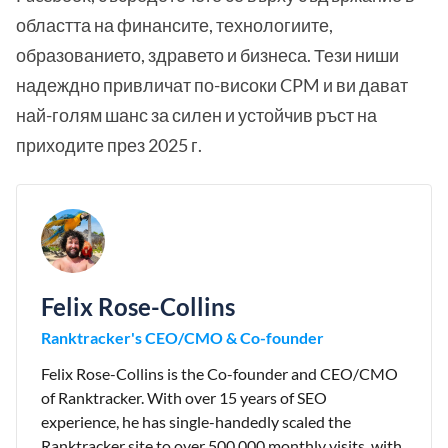
областта на финансите, технологиите,
образованието, здравето и бизнеса. Тези ниши
надеждно привличат по-високи CPM и ви дават
най-голям шанс за силен и устойчив ръст на
приходите през 2025 г.
Felix Rose-Collins
Ranktracker's CEO/CMO & Co-founder
Felix Rose-Collins is the Co-founder and CEO/CMO
of Ranktracker. With over 15 years of SEO
experience, he has single-handedly scaled the
Ranktracker site to over 500,000 monthly visits, with