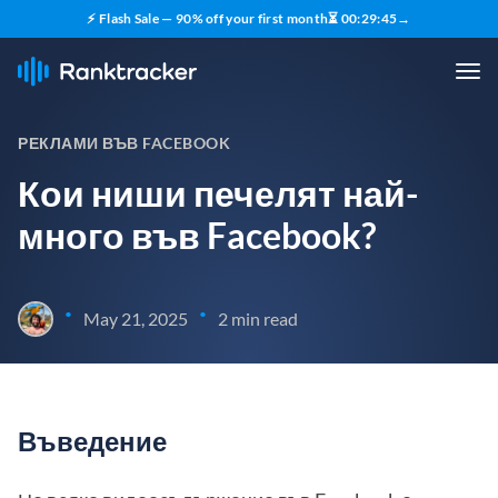
⚡ Flash Sale — 90% off your first month
⏳
00
:
29
:
45
→
РЕКЛАМИ ВЪВ FACEBOOK
Кои ниши печелят най-
много във Facebook?
•
•
May 21, 2025
2 min read
Въведение