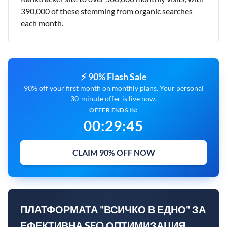
390,000 of these stemming from organic searches
each month.
⚡ 90% Flash Sale
90% off your first month on monthly plans. Your personal
30-minute offer is live now.
OFFER ENDS IN:
00
:
29
:
45
CLAIM 90% OFF NOW
ПЛАТФОРМАТА "ВСИЧКО В ЕДНО" ЗА
ЕФЕКТИВНА SEO ОПТИМИЗАЦИЯ