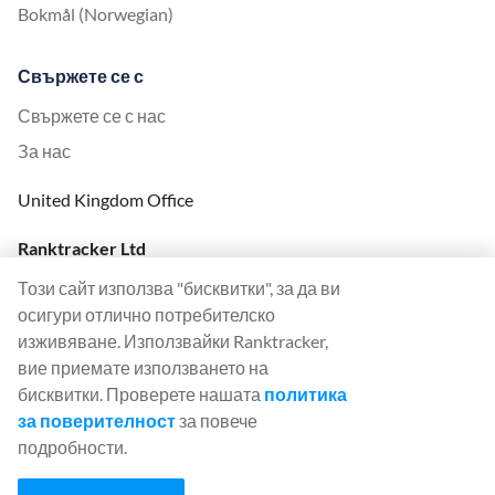
Bokmål (Norwegian)
Свържете се с
Свържете се с нас
За нас
United Kingdom Office
Ranktracker Ltd
144A Clerkenwell Rd
Този сайт използва "бисквитки", за да ви
London, EC1R 5DF
осигури отлично потребителско
Company No: 08820809
изживяване. Използвайки Ranktracker,
felix@ranktracker.com
вие приемате използването на
бисквитки. Проверете нашата
политика
за поверителност
за повече
подробности.
2015 -
2026
© Ranktracker. All Rights Reserved.