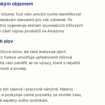
ysokým objemem
 Volume Tool vám umožní rychle identifikovat
edávání relevantní pro váš výklenek. Po
troj vygeneruje seznam souvisejících klíčových
ch částí výpisu produktů na Amazonu.
h slov
klíčová slova, ale také analyzuje jejich
to funkce umožňuje upřednostnit klíčová
há vám zaměřit se na výrazy, které s největší
osti a prodeji.
e být časově i pracovně náročné. Nástroj
e a poskytuje cenné poznatky za zlomek času,
né aspekty svého podnikání.