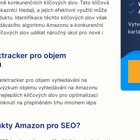
ě konkurenčních klíčových slov. Tato klíčová
kazníci hledají, a jejich efektivní využití může
duktu. Identifikace těchto klíčových slov však
Vytvo
ledávacího algoritmu Amazonu a konkurenční
kart
íčových slov udělat náročný úkol pro nové i
ktracker pro objem
u
anktracker pro objem vyhledávání na
 výzkum objemu vyhledávání na Amazonu
ejlepších klíčových slov pro optimalizaci
vyniknutí na přeplněném trhu mnohem lépe
dukty Amazon pro SEO?