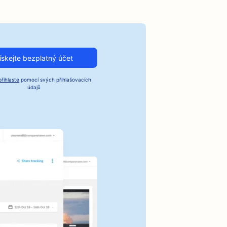
ískejte bezplatný účet
přihlaste
pomocí svých přihlašovacích
údajů