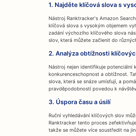
1.
Najděte klíčová slova s v
Nástroj Ranktracker's Amazon Search
klíčová slova s vysokým objemem vyhl
zadání výchozího klíčového slova nás
slov, která můžete začlenit do různý
2.
Analýza obtížnosti klíčovýc
Nástroj nejen identifikuje potenciální 
konkurenceschopnost a obtížnost. Ta
slova, která se snáze umísťují, a pomá
pravděpodobností povedou k návštěvn
3.
Úspora času a úsilí
Ruční vyhledávání klíčových slov můž
Ranktracker tento proces zefektivňuj
takže se můžete více soustředit na ji