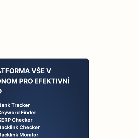
ATFORMA VŠE V
DNOM PRO EFEKTIVNÍ
O
Rank Tracker
Keyword Finder
SERP Checker
Backlink Checker
Backlink Monitor