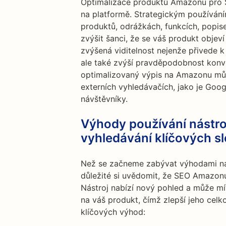
Optimalizace produktů Amazonu pro SE
na platformě. Strategickým používání
produktů, odrážkách, funkcích, popis
zvýšit šanci, že se váš produkt objeví
zvýšená viditelnost nejenže přivede k
ale také zvýší pravděpodobnost konv
optimalizovaný výpis na Amazonu může
externích vyhledávačích, jako je Googl
návštěvníky.
Výhody používání nástro
vyhledávání klíčových 
Než se začneme zabývat výhodami ná
důležité si uvědomit, že SEO Amazonu
Nástroj nabízí nový pohled a může mít
na váš produkt, čímž zlepší jeho cel
klíčových výhod: