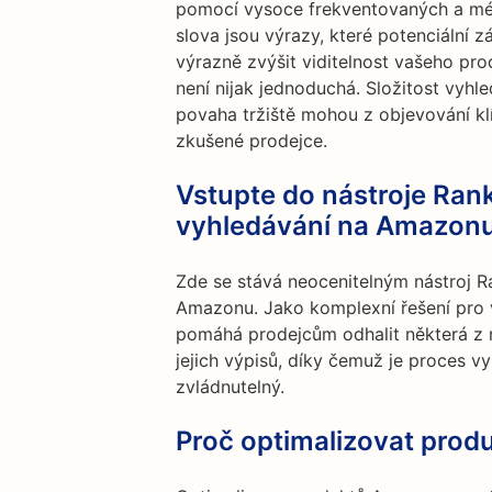
pomocí vysoce frekventovaných a mén
slova jsou výrazy, které potenciální zá
výrazně zvýšit viditelnost vašeho pro
není nijak jednoduchá. Složitost vyh
povaha tržiště mohou z objevování kl
zkušené prodejce.
Vstupte do nástroje Ran
vyhledávání na Amazon
Zde se stává neocenitelným nástroj R
Amazonu. Jako komplexní řešení pro
pomáhá prodejcům odhalit některá z n
jejich výpisů, díky čemuž je proces 
zvládnutelný.
Proč optimalizovat pro