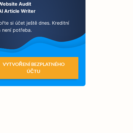
Website Audit
AI Article Writer
řte si účet ještě dnes. Kreditní
a není potřeba.
VYTVOŘENÍ BEZPLATNÉHO
ÚČTU