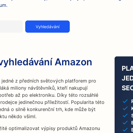
kum.
Vyhledávání
 vyhledávání Amazon
PL
JE
 jedné z předních světových platforem pro
SE
áká miliony návštěvníků, kteří nakupují
otřeb až po elektroniku. Díky této rozsáhlé
odejce jedinečnou příležitostí. Popularita této
edná o silně konkurenční trh, kde může být
ktu někdo všiml.
ležité optimalizovat výpisy produktů Amazonu