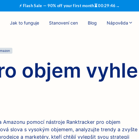
⚡ Flash Sale — 90% off your first month
⏳
00
:
29
:
46
→
Jak to funguje
Stanovení cen
Blog
Nápověda
 Amazon
pro objem vyhl
na Amazonu pomocí nástroje Ranktracker pro objem
čová slova s vysokým objemem, analyzujte trendy a zvyšte
prodejce a marketéry, kteří chtějí vylepšit svou strategii