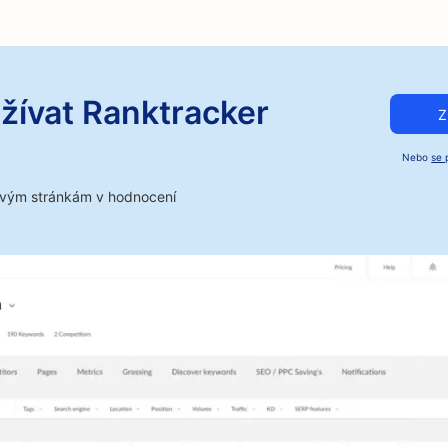
žívat Ranktracker
Z
Nebo
se 
bovým stránkám v hodnocení