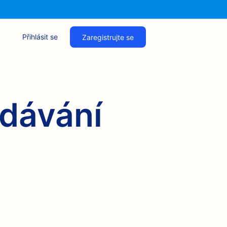
Přihlásit se
Zaregistrujte se
edávání