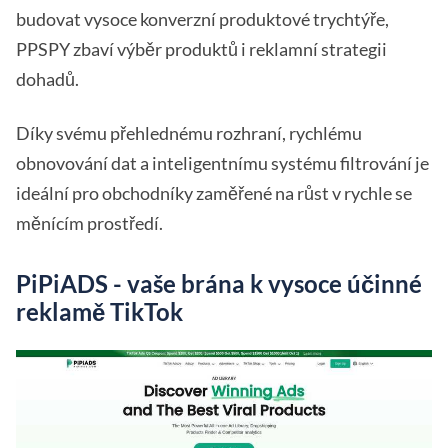
budovat vysoce konverzní produktové trychtýře,
PPSPY zbaví výběr produktů i reklamní strategii
dohadů.
Díky svému přehlednému rozhraní, rychlému
obnovování dat a inteligentnímu systému filtrování je
ideální pro obchodníky zaměřené na růst v rychle se
měnícím prostředí.
PiPiADS - vaše brána k vysoce účinné
reklamě TikTok