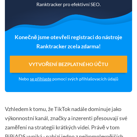
Ranktracker pro efektivní SEO.
Konečně jsme otevřeli registraci do nástroje
Ranktracker zcela zdarma!
VYTVOŘENÍ BEZPLATNÉHO ÚČTU
Nebo
se přihlaste
pomocí svých přihlašovacích údajů
Vzhledem k tomu, že TikTok nadále dominuje jako
výkonnostní kanál, značky a inzerenti přesouvají své
zaměření na strategii krátkých videí. Právě v tom
PiPiADS vyniká - nabízí jedno z nejkomplexnějších