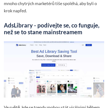
mnoho chytrých marketérů tiše spoléhá, aby byli o
krok napřed.
AdsLibrary - podívejte se, co funguje,
než se to stane mainstreamem
Ve světě, kde se trendy mohou stát virálními během