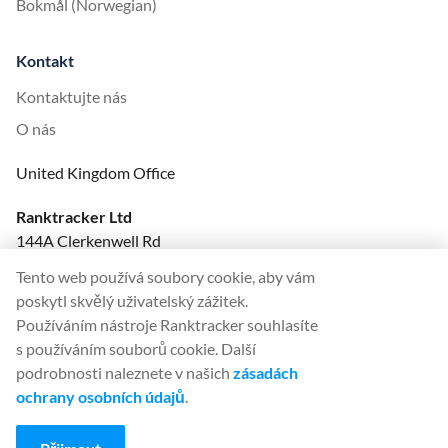
Bokmål (Norwegian)
Kontakt
Kontaktujte nás
O nás
United Kingdom Office
Ranktracker Ltd
144A Clerkenwell Rd
London, EC1R 5DF
Tento web používá soubory cookie, aby vám
Company No: 08820809
poskytl skvělý uživatelský zážitek.
felix@ranktracker.com
Používáním nástroje Ranktracker souhlasíte
s používáním souborů cookie. Další
podrobnosti naleznete v našich
zásadách
ochrany osobních údajů
.
2015 -
2026
© Ranktracker. All Rights Reserved.