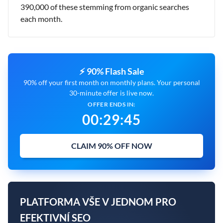
390,000 of these stemming from organic searches
each month.
⚡ 90% Flash Sale
90% off your first month on monthly plans. Your personal
30-minute offer is live now.
OFFER ENDS IN:
00
:
29
:
44
CLAIM 90% OFF NOW
PLATFORMA VŠE V JEDNOM PRO
EFEKTIVNÍ SEO