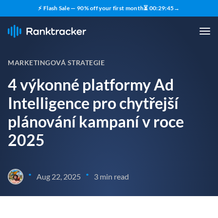
⚡ Flash Sale — 90% off your first month
⏳
00
:
29
:
44
→
MARKETINGOVÁ STRATEGIE
4 výkonné platformy Ad
Intelligence pro chytřejší
plánování kampaní v roce
2025
•
•
Aug 22, 2025
3 min read