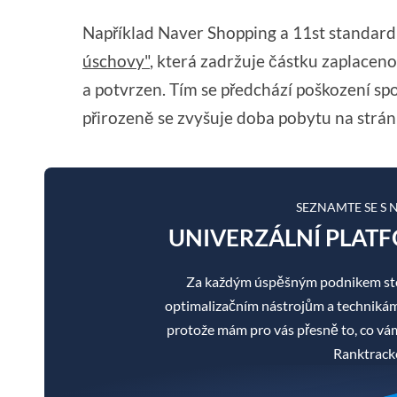
Například Naver Shopping a 11st standard
úschovy"
, která zadržuje částku zaplacen
a potvrzen. Tím se předchází poškození sp
přirozeně se zvyšuje doba pobytu na strán
SEZNAMTE SE S
UNIVERZÁLNÍ PLATF
Za každým úspěšným podnikem sto
optimalizačním nástrojům a technikám je
protože mám pro vás přesně to, co v
Ranktracke