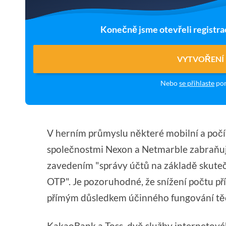
Konečně jsme otevřeli registra
VYTVOŘENÍ
Nebo
se přihlaste
pom
V herním průmyslu některé mobilní a poč
společnostmi Nexon a Netmarble zabraňu
zavedením "správy účtů na základě skute
OTP". Je pozoruhodné, že snížení počtu př
přímým důsledkem účinného fungování těc
KakaoBank a Toss, dvě služby internetové