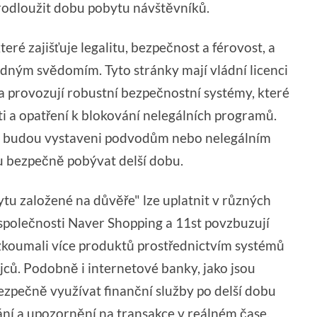
odloužit dobu pobytu návštěvníků.
eré zajišťuje legalitu, bezpečnost a férovost, a
lidným svědomím. Tyto stránky mají vládní licenci
 a provozují robustní bezpečnostní systémy, které
ti a opatření k blokování nelegálních programů.
telé budou vystaveni podvodům nebo nelegálním
u bezpečně pobývat delší dobu.
tu založené na důvěře" lze uplatnit v různých
 společnosti Naver Shopping a 11st povzbuzují
zkoumali více produktů prostřednictvím systémů
ců. Podobně i internetové banky, jako jsou
zpečně využívat finanční služby po delší dobu
í a upozornění na transakce v reálném čase.