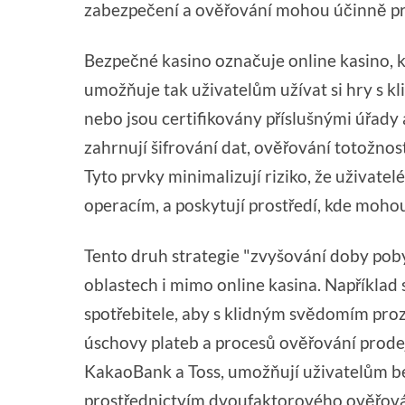
zabezpečení a ověřování mohou účinně pr
Bezpečné kasino označuje online kasino, kt
umožňuje tak uživatelům užívat si hry s k
nebo jsou certifikovány příslušnými úřady
zahrnují šifrování dat, ověřování totožnos
Tyto prvky minimalizují riziko, že uživa
operacím, a poskytují prostředí, kde moho
Tento druh strategie "zvyšování doby poby
oblastech i mimo online kasina. Například
spotřebitele, aby s klidným svědomím pro
úschovy plateb a procesů ověřování prodej
KakaoBank a Toss, umožňují uživatelům be
prostřednictvím dvoufaktorového ověřován