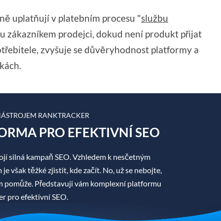
ně uplatňují v platebním procesu "
službu
ou zákazníkem prodejci, dokud není produkt přijat
otřebitele, zvyšuje se důvěryhodnost platformy a
kách.
 NÁSTROJEM RANKTRACKER
ORMA PRO EFEKTIVNÍ SEO
jí silná kampaň SEO. Vzhledem k nesčetným
 však těžké zjistit, kde začít. No, už se nebojte,
ám pomůže. Představuji vám komplexní platformu
r pro efektivní SEO.