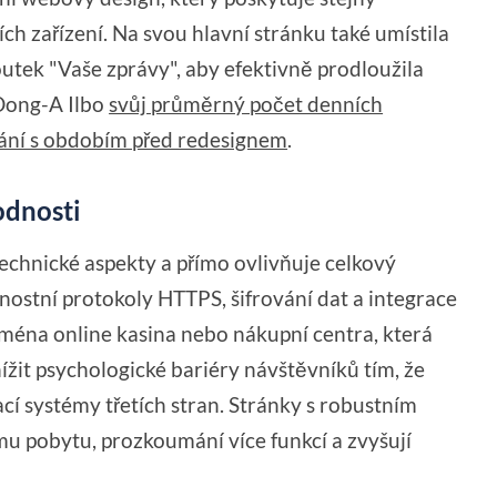
ích zařízení. Na svou hlavní stránku také umístila
outek "Vaše zprávy", aby efektivně prodloužila
ong-A Ilbo
svůj průměrný počet denních
nání s obdobím před redesignem
.
odnosti
chnické aspekty a přímo ovlivňuje celkový
nostní protokoly HTTPS, šifrování dat a integrace
éna online kasina nebo nákupní centra, která
ížit psychologické bariéry návštěvníků tím, že
cí systémy třetích stran. Stránky s robustním
u pobytu, prozkoumání více funkcí a zvyšují