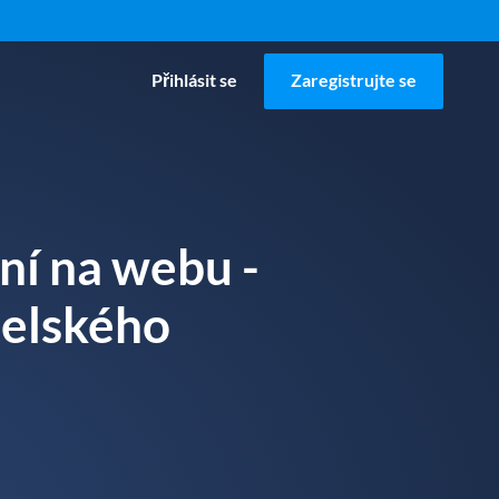
Přihlásit se
Zaregistrujte se
ní na webu -
telského