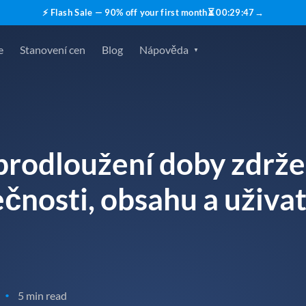
⚡ Flash Sale — 90% off your first month
⏳
00
:
29
:
46
→
e
Stanovení cen
Blog
Nápověda
 prodloužení doby zdrže
čnosti, obsahu a uživa
5 min read
•