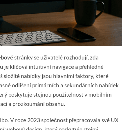
bové stránky se uživatelé rozhodují, zda
je klíčová intuitivní navigace a přehledné
š složité nabídky jsou hlavními faktory, které
jasné odlišení primárních a sekundárních nabídek
erý poskytuje stejnou použitelnost v mobilním
gaci a prozkoumání obsahu.
lbo. V roce 2023 společnost přepracovala své UX
vní webový design, který poskytuje stejný