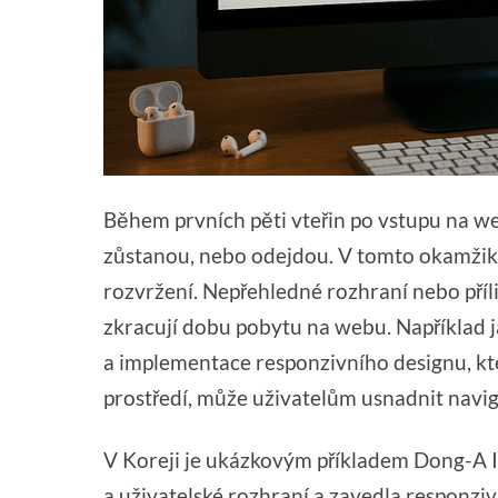
Během prvních pěti vteřin po vstupu na we
zůstanou, nebo odejdou. V tomto okamžiku 
rozvržení. Nepřehledné rozhraní nebo příli
zkracují dobu pobytu na webu. Například 
a implementace responzivního designu, kt
prostředí, může uživatelům usnadnit navi
V Koreji je ukázkovým příkladem Dong-A I
a uživatelské rozhraní a zavedla responzi