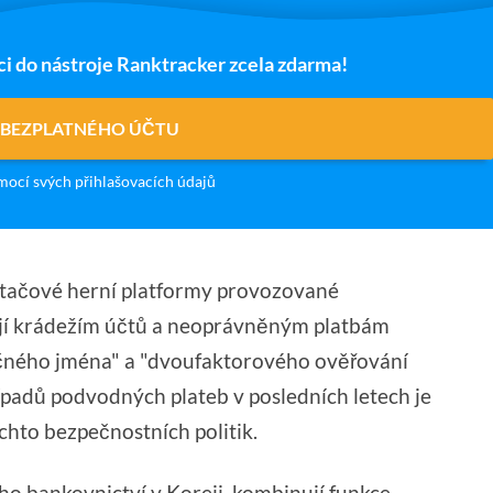
ci do nástroje Ranktracker zcela zdarma!
 BEZPLATNÉHO ÚČTU
ocí svých přihlašovacích údajů
ítačové herní platformy provozované
jí krádežím účtů a neoprávněným platbám
čného jména" a "dvoufaktorového ověřování
ípadů podvodných plateb v posledních letech je
hto bezpečnostních politik.
ho bankovnictví v Koreji, kombinují funkce