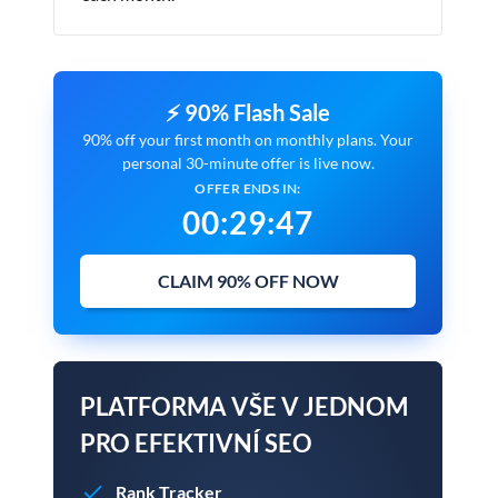
⚡ 90% Flash Sale
90% off your first month on monthly plans. Your
personal 30-minute offer is live now.
OFFER ENDS IN:
00
:
29
:
46
CLAIM 90% OFF NOW
PLATFORMA VŠE V JEDNOM
PRO EFEKTIVNÍ SEO
Rank Tracker