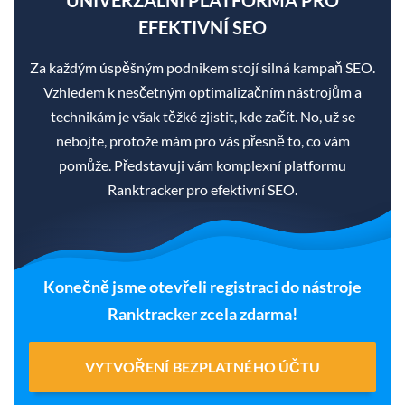
UNIVERZÁLNÍ PLATFORMA PRO
EFEKTIVNÍ SEO
Za každým úspěšným podnikem stojí silná kampaň SEO.
Vzhledem k nesčetným optimalizačním nástrojům a
technikám je však těžké zjistit, kde začít. No, už se
nebojte, protože mám pro vás přesně to, co vám
pomůže. Představuji vám komplexní platformu
Ranktracker pro efektivní SEO.
Konečně jsme otevřeli registraci do nástroje
Ranktracker zcela zdarma!
VYTVOŘENÍ BEZPLATNÉHO ÚČTU