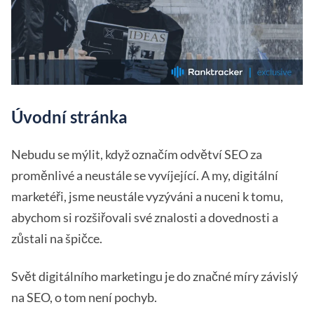
Úvodní stránka
Nebudu se mýlit, když označím odvětví SEO za
proměnlivé a neustále se vyvíjející. A my, digitální
marketéři, jsme neustále vyzýváni a nuceni k tomu,
abychom si rozšiřovali své znalosti a dovednosti a
zůstali na špičce.
Svět digitálního marketingu je do značné míry závislý
na SEO, o tom není pochyb.