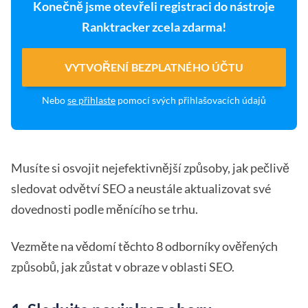
Konečně jsme otevřeli registraci do nástroje
Ranktracker zcela zdarma!
VYTVOŘENÍ BEZPLATNÉHO ÚČTU
Nebo
se přihlaste
pomocí svých přihlašovacích údajů
Musíte si osvojit nejefektivnější způsoby, jak pečlivě
sledovat odvětví SEO a neustále aktualizovat své
dovednosti podle měnícího se trhu.
Vezměte na vědomí těchto 8 odborníky ověřených
způsobů, jak zůstat v obraze v oblasti SEO.