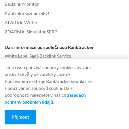
Backlink Monitor
Kontrolní seznam SEO
AI Article Writer
ZDARMA: Simulátor SERP
Další informace od společnosti Ranktracker
White Label SaaS Backlink Service
Jak to funguje
Tento web používá soubory cookie, aby vám
Partnerský program
poskytl skvělý uživatelský zážitek.
Používáním nástroje Ranktracker souhlasíte
Blog
s používáním souborů cookie. Další
Slovník SEO
podrobnosti naleznete v našich
zásadách
Průvodce SEO
ochrany osobních údajů
.
Bezplatné nástroje SEO
Přijmout
Dohoda o příspěvku pro hosty