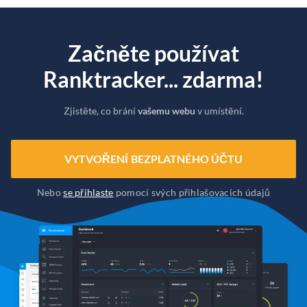
Začněte používat
Ranktracker... zdarma!
Zjistěte, co brání
vašemu webu
v umístění.
VYTVOŘENÍ BEZPLATNÉHO ÚČTU
Nebo
se přihlaste
pomocí svých přihlašovacích údajů