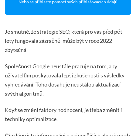
Nebo
se přihlaste
pomocí svých přihlašovacích údajů
Je smutné, že strategie SEO, která pro vás před pěti
lety fungovala zázračně, může být v roce 2022
zbytečná.
Společnost Google neustále pracuje na tom, aby
uživatelům poskytovala lepší zkušenosti s výsledky
vyhledávání. Toho dosahuje neustálou aktualizací
svých algoritmů.
Když se změní faktory hodnocení, je třeba změnit i
techniky optimalizace.
Čím lépe jste informováni o nejnovějších algoritmech