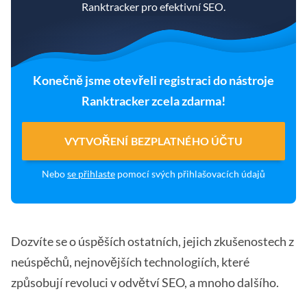
Ranktracker pro efektivní SEO.
Konečně jsme otevřeli registraci do nástroje
Ranktracker zcela zdarma!
VYTVOŘENÍ BEZPLATNÉHO ÚČTU
Nebo
se přihlaste
pomocí svých přihlašovacích údajů
Dozvíte se o úspěších ostatních, jejich zkušenostech z
neúspěchů, nejnovějších technologiích, které
způsobují revoluci v odvětví SEO, a mnoho dalšího.