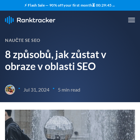
⚡ Flash Sale — 90% off your first month
⏳
00
:
29
:
44
→
NAUČTE SE SEO
8 způsobů, jak zůstat v
obraze v oblasti SEO
•
•
Jul 31, 2024
5 min read