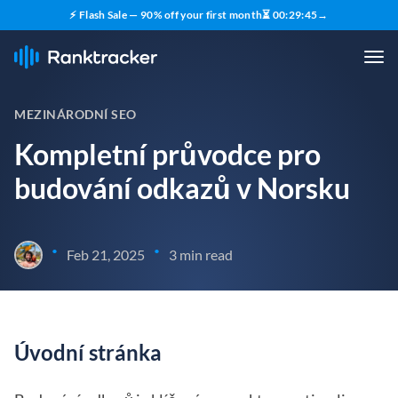
⚡ Flash Sale — 90% off your first month
⏳
00
:
29
:
44
→
MEZINÁRODNÍ SEO
Kompletní průvodce pro
budování odkazů v Norsku
•
•
Feb 21, 2025
3 min read
Úvodní stránka