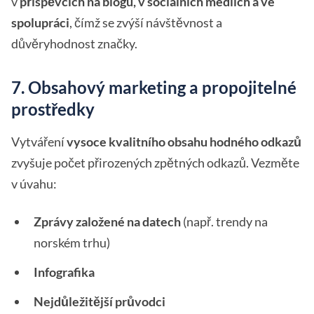
v
příspěvcích na blogu, v sociálních médiích a ve
spolupráci
, čímž se zvýší návštěvnost a
důvěryhodnost značky.
7. Obsahový marketing a propojitelné
prostředky
Vytváření
vysoce kvalitního obsahu hodného odkazů
zvyšuje počet přirozených zpětných odkazů. Vezměte
v úvahu:
Zprávy založené na datech
(např. trendy na
norském trhu)
Infografika
Nejdůležitější průvodci