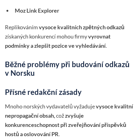
Moz Link Explorer
Replikováním
vysoce kvalitních zpětných odkazů
získaných konkurencí mohou firmy
vyrovnat
podmínky a zlepšit pozice ve vyhledávání
.
Běžné problémy při budování odkazů
v Norsku
Přísné redakční zásady
Mnoho norských vydavatelů vyžaduje
vysoce kvalitní
nepropagační obsah,
což
zvyšuje
konkurenceschopnost při zveřejňování příspěvků
hostů a oslovování PR
.