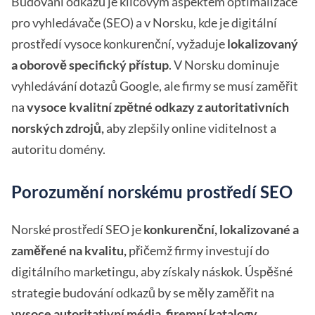
Budování odkazů je klíčovým aspektem optimalizace
pro vyhledávače (SEO) a v Norsku, kde je digitální
prostředí vysoce konkurenční, vyžaduje
lokalizovaný
a oborově specifický přístup
. V Norsku dominuje
vyhledávání dotazů Google, ale firmy se musí zaměřit
na
vysoce kvalitní zpětné odkazy z autoritativních
norských zdrojů,
aby zlepšily online viditelnost a
autoritu domény.
Porozumění norskému prostředí SEO
Norské prostředí SEO je
konkurenční, lokalizované a
zaměřené na kvalitu,
přičemž firmy investují do
digitálního marketingu, aby získaly náskok. Úspěšné
strategie budování odkazů by se měly zaměřit na
vysoce autoritativní média, firemní katalogy,