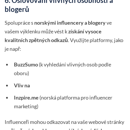
6. Oslovování vlivných osobností a
blogerů
Spolupráce s
norskými influencery a blogery
ve
vašem výklenku může vést k
získání vysoce
kvalitních zpětných odkazů
. Využijte platformy, jako
je např:
BuzzSumo
(k vyhledání vlivných osob podle
oboru)
Vliv na
Inzpire.me
(norská platforma pro influencer
marketing)
Influenceři mohou odkazovat na vaše webové stránky