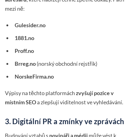
mezi ně:
Gulesider.no
1881.no
Proff.no
Brreg.no
(norský obchodní rejstřík)
NorskeFirma.no
Výpisy na těchto platformách
zvyšují pozice v
místním SEO
a zlepšují viditelnost ve vyhledávání.
3. Digitální PR a zmínky ve zprávách
Budování vztahů s
novináři a médii
může vést k