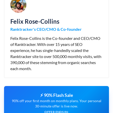
Felix Rose-Collins
Ranktracker's CEO/CMO & Co-founder
Felix Rose-Collins is the Co-founder and CEO/CMO
of Ranktracker. With over 15 years of SEO
experience, he has single-handedly scaled the
Ranktracker site to over 500,000 monthly visits, with
390,000 of these stemming from organic searches
each month.
⚡ 90% Flash Sale
90% off your first month on monthly plans. Your personal
30-minute offer is live now.
OFFER ENDS IN: