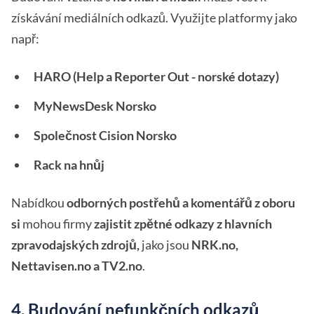
získávání mediálních odkazů. Využijte platformy jako
např:
HARO (Help a Reporter Out - norské dotazy)
MyNewsDesk Norsko
Společnost Cision Norsko
Rack na hnůj
Nabídkou
odborných postřehů a komentářů z oboru
si
mohou firmy
zajistit zpětné odkazy z hlavních
zpravodajských zdrojů,
jako jsou
NRK.no,
Nettavisen.no a TV2.no
.
4. Budování nefunkčních odkazů