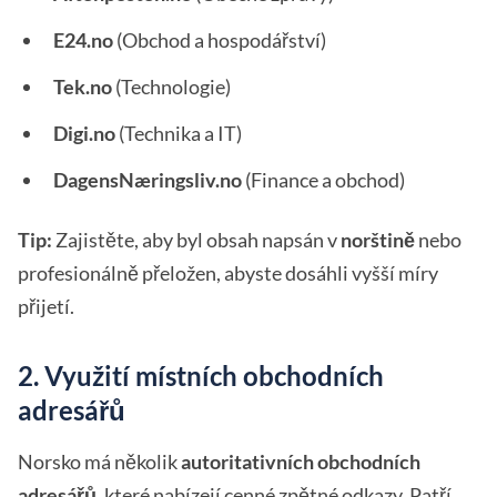
E24.no
(Obchod a hospodářství)
Tek.no
(Technologie)
Digi.no
(Technika a IT)
DagensNæringsliv.no
(Finance a obchod)
Tip:
Zajistěte, aby byl obsah napsán v
norštině
nebo
profesionálně přeložen, abyste dosáhli vyšší míry
přijetí.
2. Využití místních obchodních
adresářů
Norsko má několik
autoritativních obchodních
adresářů
, které nabízejí cenné zpětné odkazy. Patří