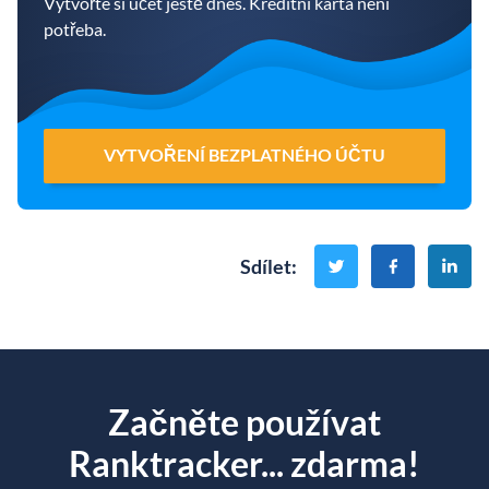
Vytvořte si účet ještě dnes. Kreditní karta není
potřeba.
VYTVOŘENÍ BEZPLATNÉHO ÚČTU
Sdílet
:
Začněte používat
Ranktracker... zdarma!