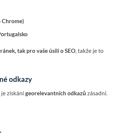
ro Chrome)
Portugalsko
tránek, tak pro vaše úsilí o SEO
, takže je to
lené odkazy
m
je získání
georelevantních odkazů
zásadní.
u