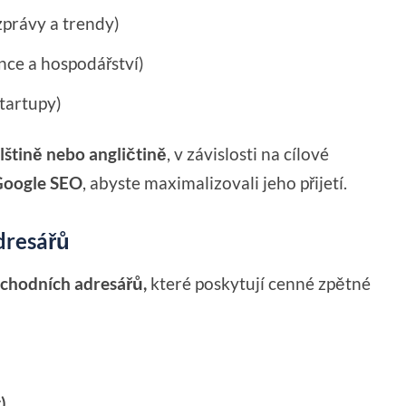
právy a trendy)
nce a hospodářství)
tartupy)
lštině nebo angličtině
, v závislosti na cílové
Google SEO
, abyste maximalizovali jeho přijetí.
dresářů
bchodních adresářů,
které poskytují cenné zpětné
)