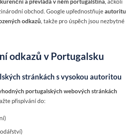
kurenční a převládá v něm portugalština
, ačkoli
ezinárodní obchod. Google upřednostňuje
autoritu
irozených odkazů
, takže pro úspěch jsou nezbytné
ní odkazů v Portugalsku
alských stránkách s vysokou autoritou
yhodných portugalských webových stránkách
žte přispívání do:
ní)
odářství)