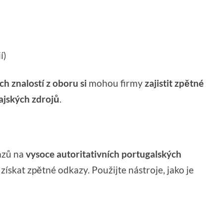
í)
ch znalostí z oboru
si
mohou firmy
zajistit zpětné
ajských zdrojů
.
azů na
vysoce autoritativních portugalských
získat zpětné odkazy. Použijte nástroje, jako je