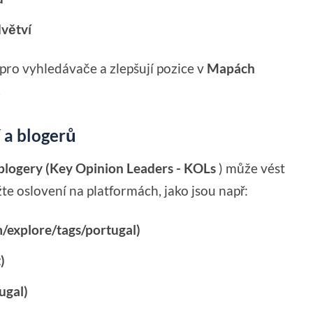
dvětví
pro vyhledávače a zlepšují pozice v
Mapách
.
 a blogerů
 blogery (Key Opinion Leaders - KOLs
) může vést
žte oslovení na platformách, jako jsou např:
/explore/tags/portugal)
)
ugal)