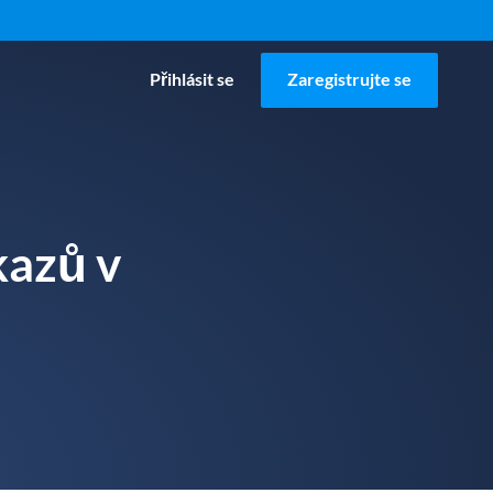
Přihlásit se
Zaregistrujte se
kazů v