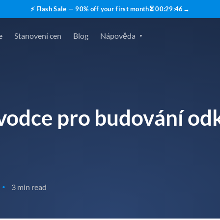
⚡ Flash Sale — 90% off your first month
⏳
00
:
29
:
45
→
e
Stanovení cen
Blog
Nápověda
vodce pro budování od
3 min read
•