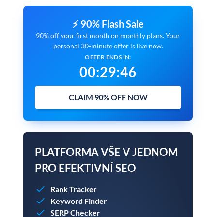
⚡ 90% Flash Sale
90% off your first month on monthly plans. Your
personal 30-minute offer is live now.
OFFER ENDS IN:
00
:
29
:
45
CLAIM 90% OFF NOW
PLATFORMA VŠE V JEDNOM
PRO EFEKTIVNÍ SEO
Rank Tracker
Keyword Finder
SERP Checker