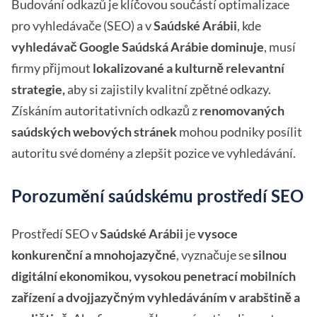
Budování odkazů je klíčovou součástí optimalizace
pro vyhledávače (SEO) a v
Saúdské Arábii
, kde
vyhledávač Google Saúdská Arábie dominuje
, musí
firmy přijmout
lokalizované a kulturně relevantní
strategie,
aby si zajistily kvalitní zpětné odkazy.
Získáním autoritativních odkazů z
renomovaných
saúdských webových stránek
mohou podniky posílit
autoritu své domény a zlepšit pozice ve vyhledávání.
Porozumění saúdskému prostředí SEO
Prostředí SEO v
Saúdské Arábii
je
vysoce
konkurenční a mnohojazyčné
, vyznačuje se
silnou
digitální ekonomikou, vysokou penetrací mobilních
zařízení a dvojjazyčným vyhledáváním v arabštině a