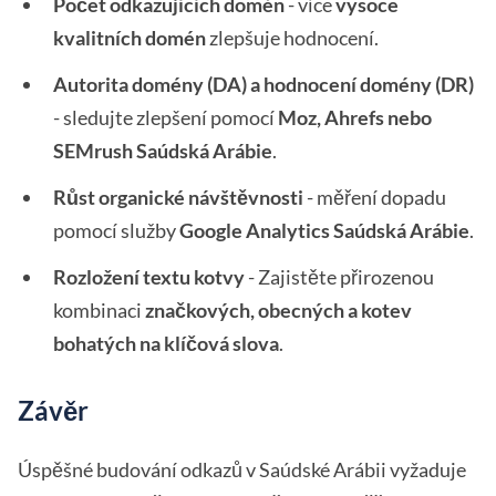
Počet odkazujících domén
- více
vysoce
kvalitních domén
zlepšuje hodnocení.
Autorita domény (DA) a hodnocení domény (DR)
- sledujte zlepšení pomocí
Moz, Ahrefs nebo
SEMrush Saúdská Arábie
.
Růst organické návštěvnosti
- měření dopadu
pomocí služby
Google Analytics Saúdská Arábie
.
Rozložení textu kotvy
- Zajistěte přirozenou
kombinaci
značkových, obecných a kotev
bohatých na klíčová slova
.
Závěr
Úspěšné budování odkazů v Saúdské Arábii vyžaduje