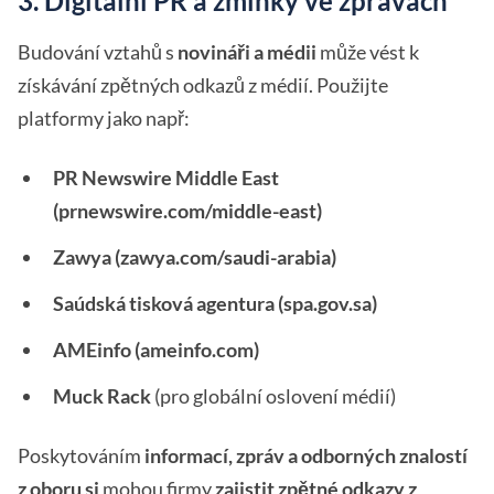
3. Digitální PR a zmínky ve zprávách
Budování vztahů s
novináři a médii
může vést k
získávání zpětných odkazů z médií. Použijte
platformy jako např:
PR Newswire Middle East
(prnewswire.com/middle-east)
Zawya (zawya.com/saudi-arabia)
Saúdská tisková agentura (spa.gov.sa)
AMEinfo (ameinfo.com)
Muck Rack
(pro globální oslovení médií)
Poskytováním
informací, zpráv a odborných znalostí
z oboru
si
mohou firmy
zajistit zpětné odkazy z