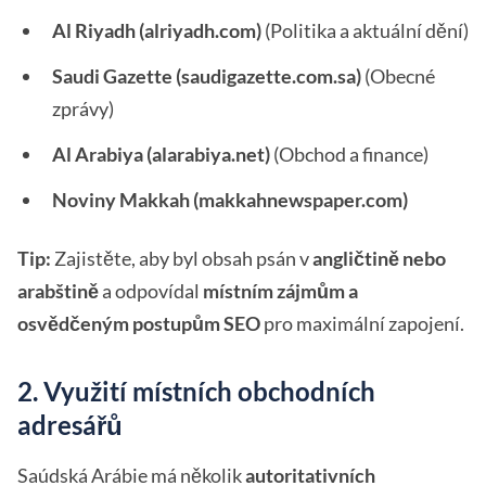
Al Riyadh (alriyadh.com)
(Politika a aktuální dění)
Saudi Gazette (saudigazette.com.sa)
(Obecné
zprávy)
Al Arabiya (alarabiya.net)
(Obchod a finance)
Noviny Makkah (makkahnewspaper.com)
Tip:
Zajistěte, aby byl obsah psán v
angličtině nebo
arabštině
a odpovídal
místním zájmům a
osvědčeným postupům SEO
pro maximální zapojení.
2. Využití místních obchodních
adresářů
Saúdská Arábie má několik
autoritativních