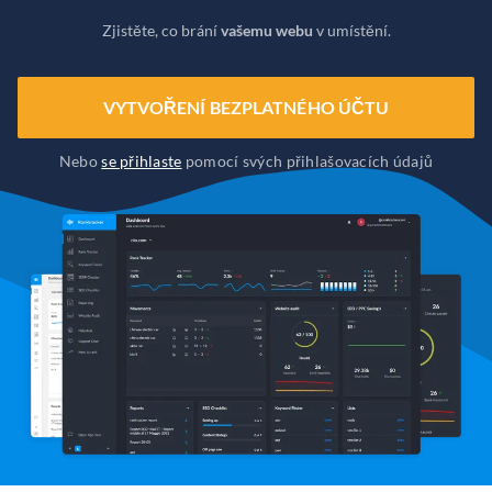
Zjistěte, co brání
vašemu webu
v umístění.
VYTVOŘENÍ BEZPLATNÉHO ÚČTU
Nebo
se přihlaste
pomocí svých přihlašovacích údajů