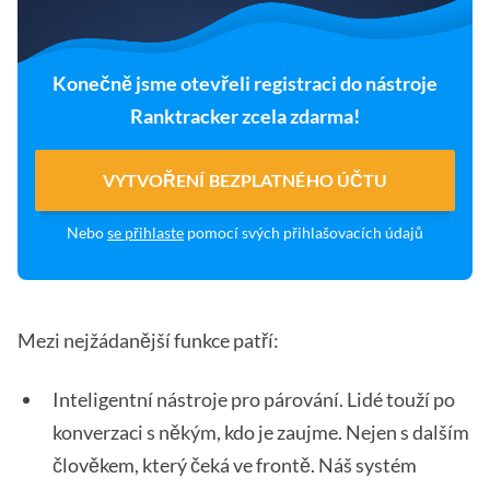
Konečně jsme otevřeli registraci do nástroje
Ranktracker zcela zdarma!
VYTVOŘENÍ BEZPLATNÉHO ÚČTU
Nebo
se přihlaste
pomocí svých přihlašovacích údajů
Mezi nejžádanější funkce patří:
Inteligentní nástroje pro párování. Lidé touží po
konverzaci s někým, kdo je zaujme. Nejen s dalším
člověkem, který čeká ve frontě. Náš systém