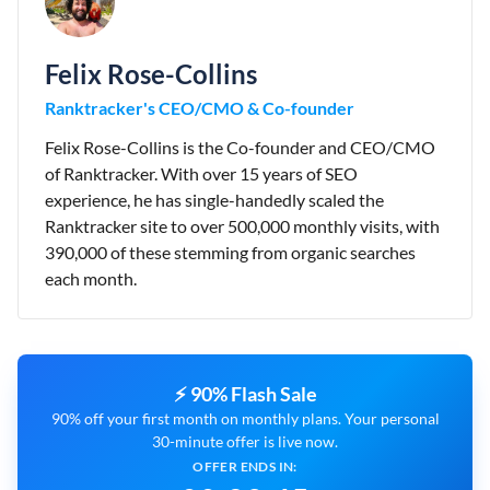
Felix Rose-Collins
Ranktracker's CEO/CMO & Co-founder
Felix Rose-Collins is the Co-founder and CEO/CMO
of Ranktracker. With over 15 years of SEO
experience, he has single-handedly scaled the
Ranktracker site to over 500,000 monthly visits, with
390,000 of these stemming from organic searches
each month.
⚡ 90% Flash Sale
90% off your first month on monthly plans. Your personal
30-minute offer is live now.
OFFER ENDS IN: