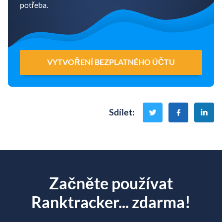
potřeba.
VYTVOŘENÍ BEZPLATNÉHO ÚČTU
Sdílet
:
Začněte používat
Ranktracker... zdarma!