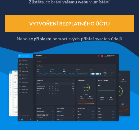
Zjistěte, co brání
vašemu webu
v umístění.
VYTVOŘENÍ BEZPLATNÉHO ÚČTU
Nebo
se přihlaste
pomocí svých přihlašovacích údajů