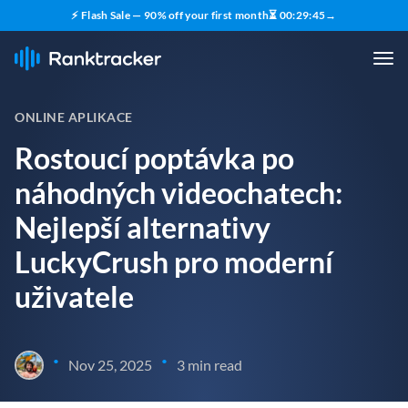
⚡ Flash Sale — 90% off your first month
⏳
00
:
29
:
44
→
ONLINE APLIKACE
Rostoucí poptávka po
náhodných videochatech:
Nejlepší alternativy
LuckyCrush pro moderní
uživatele
•
•
Nov 25, 2025
3 min read