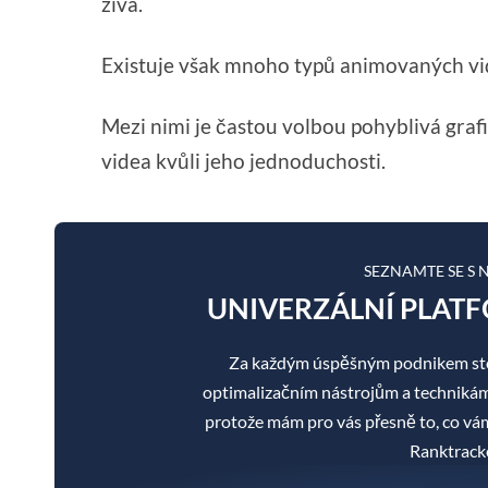
živá.
Existuje však mnoho typů animovaných videí
Mezi nimi je častou volbou pohyblivá graf
videa kvůli jeho jednoduchosti.
SEZNAMTE SE S
UNIVERZÁLNÍ PLATF
Za každým úspěšným podnikem sto
optimalizačním nástrojům a technikám je
protože mám pro vás přesně to, co v
Ranktracke