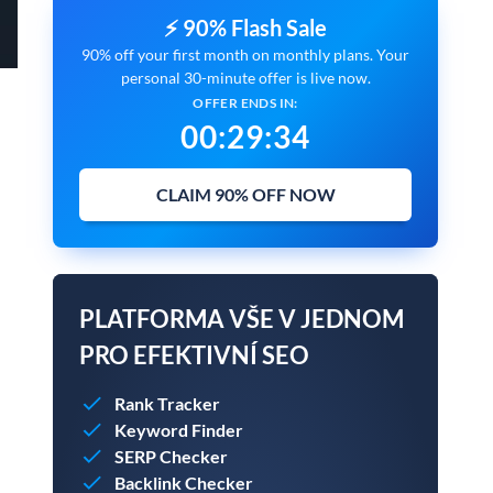
⚡ 90% Flash Sale
90% off your first month on monthly plans. Your
personal 30-minute offer is live now.
OFFER ENDS IN:
00
:
29
:
33
CLAIM 90% OFF NOW
PLATFORMA VŠE V JEDNOM
PRO EFEKTIVNÍ SEO
Rank Tracker
Keyword Finder
SERP Checker
Backlink Checker