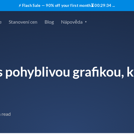
⚡ Flash Sale — 90% off your first month
⏳
00
:
29
:
33
→
e
Stanovení cen
Blog
Nápověda
s pohyblivou grafikou, 
 read