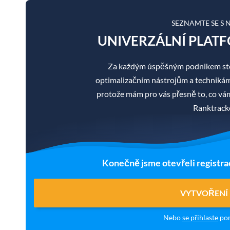
SEZNAMTE SE S
UNIVERZÁLNÍ PLATF
Za každým úspěšným podnikem sto
optimalizačním nástrojům a technikám je
protože mám pro vás přesně to, co v
Ranktracke
Konečně jsme otevřeli registra
VYTVOŘENÍ
Nebo
se přihlaste
pom