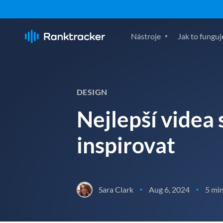
Nástroje
Jak to funguj
DESIGN
Nejlepší videa 
inspirovat
Sara Clark
Aug 6, 2024
5 min
•
•