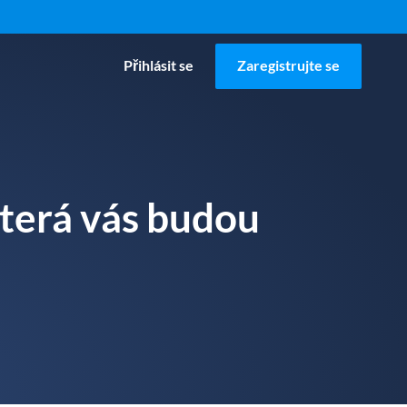
Přihlásit se
Zaregistrujte se
která vás budou