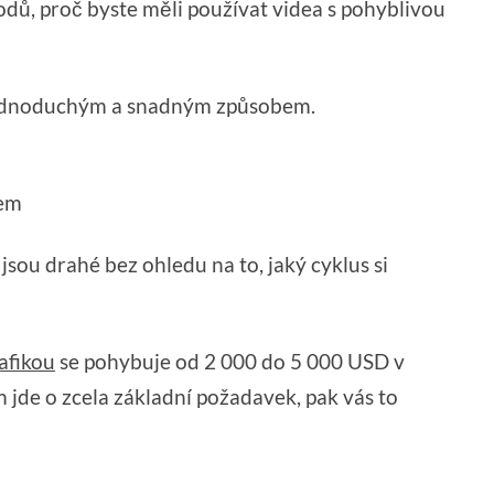
dů, proč byste měli používat videa s pohyblivou
 jednoduchým a snadným způsobem.
bem
sou drahé bez ohledu na to, jaký cyklus si
afikou
se pohybuje od 2 000 do 5 000 USD v
m jde o zcela základní požadavek, pak vás to