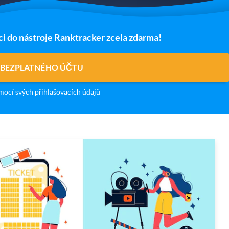
ci do nástroje Ranktracker zcela zdarma!
 BEZPLATNÉHO ÚČTU
ocí svých přihlašovacích údajů