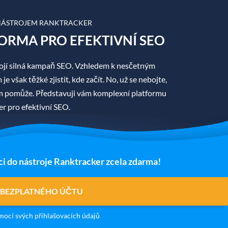
 NÁSTROJEM RANKTRACKER
ORMA PRO EFEKTIVNÍ SEO
jí silná kampaň SEO. Vzhledem k nesčetným
 však těžké zjistit, kde začít. No, už se nebojte,
ám pomůže. Představuji vám komplexní platformu
r pro efektivní SEO.
ci do nástroje Ranktracker zcela zdarma!
 BEZPLATNÉHO ÚČTU
ocí svých přihlašovacích údajů