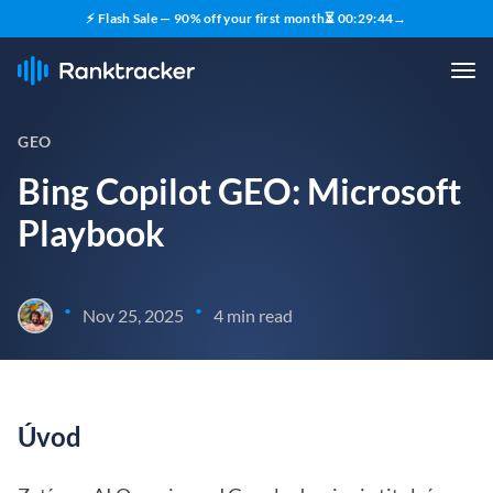
⚡ Flash Sale — 90% off your first month
⏳
00
:
29
:
43
→
GEO
Bing Copilot GEO: Microsoft
Playbook
•
•
Nov 25, 2025
4 min read
Úvod