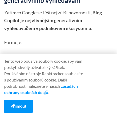
generativního vyhledávání
Zatímco Google se těší největší pozornosti,
Bing
Copilot je nejvlivnějším generativním
vyhledávačem v podnikovém ekosystému
.
Formuje:
výzkum
Tento web používá soubory cookie, aby vám
Nákup
poskytl skvělý uživatelský zážitek.
Používáním nástroje Ranktracker souhlasíte
výběr dodavatele
s používáním souborů cookie. Další
podrobnosti naleznete v našich
zásadách
interní znalosti
ochrany osobních údajů
.
rozhodování v oblasti B2B
Přijmout
Aby byl váš obsah optimalizován pro Copilot, musí