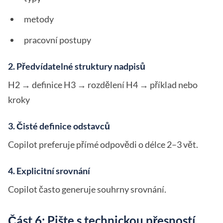
metody
pracovní postupy
2. Předvídatelné struktury nadpisů
H2 → definice H3 → rozdělení H4 → příklad nebo
kroky
3. Čisté definice odstavců
Copilot preferuje přímé odpovědi o délce 2–3 vět.
4. Explicitní srovnání
Copilot často generuje souhrny srovnání.
Část 6: Pište s technickou přesností