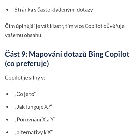
Stránka s často kladenými dotazy
Čím úplnější je váš klastr, tím více Copilot důvěřuje
vašemu obsahu.
Část 9: Mapování dotazů Bing Copilot
(co preferuje)
Copilot je silný v:
„Co je to“
„Jak funguje X?“
„Porovnání X a Y“
„alternativy k X“