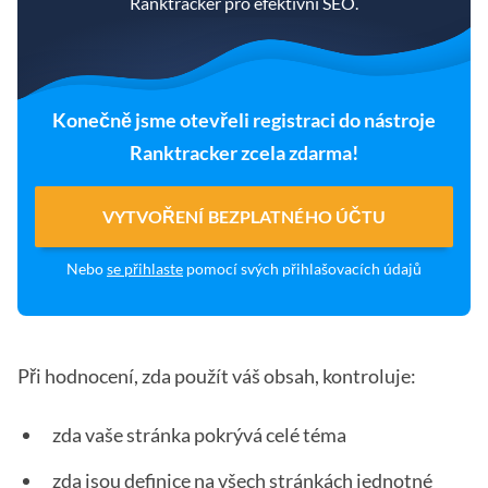
Ranktracker pro efektivní SEO.
Konečně jsme otevřeli registraci do nástroje
Ranktracker zcela zdarma!
VYTVOŘENÍ BEZPLATNÉHO ÚČTU
Nebo
se přihlaste
pomocí svých přihlašovacích údajů
Při hodnocení, zda použít váš obsah, kontroluje:
zda vaše stránka pokrývá celé téma
zda jsou definice na všech stránkách jednotné