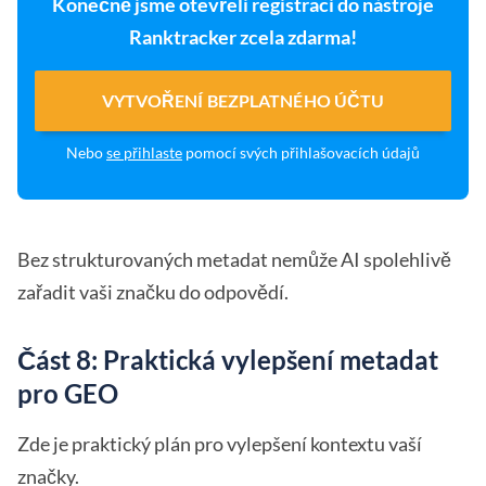
Konečně jsme otevřeli registraci do nástroje
Ranktracker zcela zdarma!
VYTVOŘENÍ BEZPLATNÉHO ÚČTU
Nebo
se přihlaste
pomocí svých přihlašovacích údajů
Bez strukturovaných metadat nemůže AI spolehlivě
zařadit vaši značku do odpovědí.
Část 8: Praktická vylepšení metadat
pro GEO
Zde je praktický plán pro vylepšení kontextu vaší
značky.