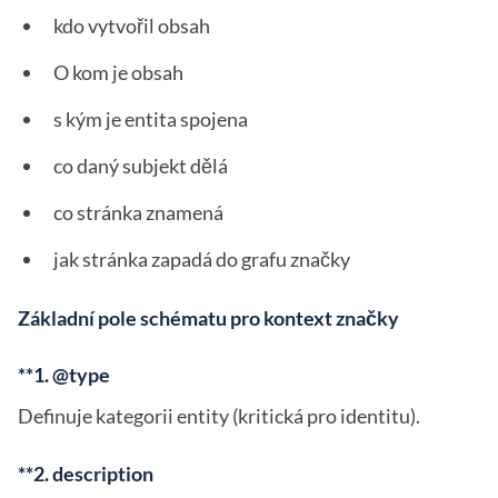
kdo vytvořil obsah
O kom je obsah
s kým je entita spojena
co daný subjekt dělá
co stránka znamená
jak stránka zapadá do grafu značky
Základní pole schématu pro kontext značky
**1. @type
Definuje kategorii entity (kritická pro identitu).
**2. description