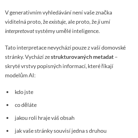
V generativním vyhledávání není vaše značka
viditelná proto, že
existuje
, ale proto, že
ji
umí
interpretovat
systémy umělé inteligence.
Tato interpretace nevychází pouze z vaší domovské
stránky. Vychází ze
strukturovaných metadat
–
skryté vrstvy popisných informací, které říkají
modelům AI:
kdo jste
co děláte
jakou roli hraje váš obsah
jak vaše stránky souvisí jedna s druhou