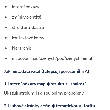
interní odkazy
zmínky o entitě
struktura klastru
kontextové kotvy
hierarchie
mapování nadřazených/podřízených témat
Jak metadata vztahů zlepšují porozumění AI
1. Interní odkazy mapují strukturu znalostí
Ukazují strojům, jak jsou pojmy propojeny.
2. Hubové stránky definují tematickou autoritu