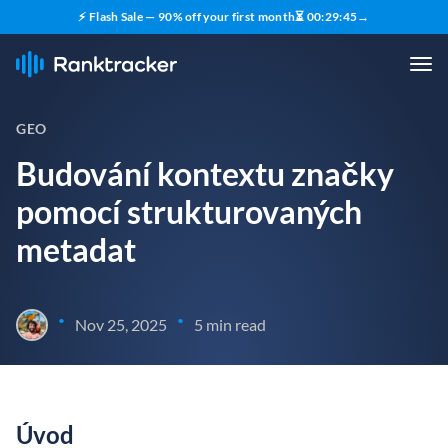
⚡ Flash Sale — 90% off your first month
⏳
00
:
29
:
44
→
GEO
Budování kontextu značky
pomocí strukturovaných
metadat
•
•
Nov 25, 2025
5 min read
Úvod