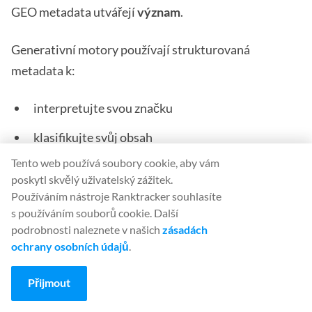
GEO metadata utvářejí
význam
.
Generativní motory používají strukturovaná
metadata k:
interpretujte svou značku
klasifikujte svůj obsah
Tento web používá soubory cookie, aby vám
zmapujte své vztahy
poskytl skvělý uživatelský zážitek.
ověřte své atributy
Používáním nástroje Ranktracker souhlasíte
s používáním souborů cookie. Další
zjistěte svou odbornost
podrobnosti naleznete v našich
zásadách
ochrany osobních údajů
.
vyberte si odpovědi
Přijmout
integrujte se do znalostních grafů