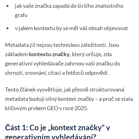
jak vaše značka zapadá do širšího znalostního
grafu
v jakém kontextu by se měl váš obsah objevovat
Metadata již nejsou technickou záležitostí. Jsou
základem
kontextu značky
, který určuje, zda
generativní vyhledávače zahrnou vaši značku do
shrnutí, srovnání, citací a řetězců odpovědí.
Tento článek vysvětluje, jak přesně strukturovaná
metadata budují silný kontext značky – a proč se stala
klíčovým prvkem GEO v roce 2025.
Část 1: Co je „kontext značky“ v
generativním vyhledávání?