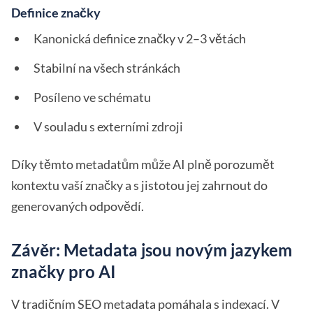
Definice značky
Kanonická definice značky v 2–3 větách
Stabilní na všech stránkách
Posíleno ve schématu
V souladu s externími zdroji
Díky těmto metadatům může AI plně porozumět
kontextu vaší značky a s jistotou jej zahrnout do
generovaných odpovědí.
Závěr: Metadata jsou novým jazykem
značky pro AI
V tradičním SEO metadata pomáhala s indexací. V