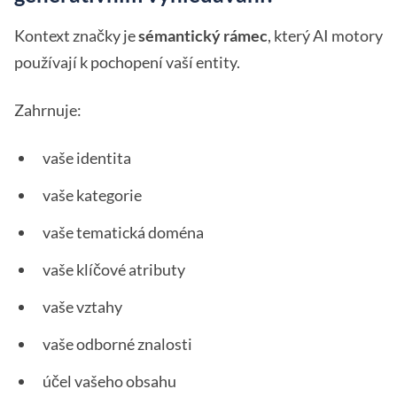
Kontext značky je
sémantický rámec
, který AI motory
používají k pochopení vaší entity.
Zahrnuje:
vaše identita
vaše kategorie
vaše tematická doména
vaše klíčové atributy
vaše vztahy
vaše odborné znalosti
účel vašeho obsahu