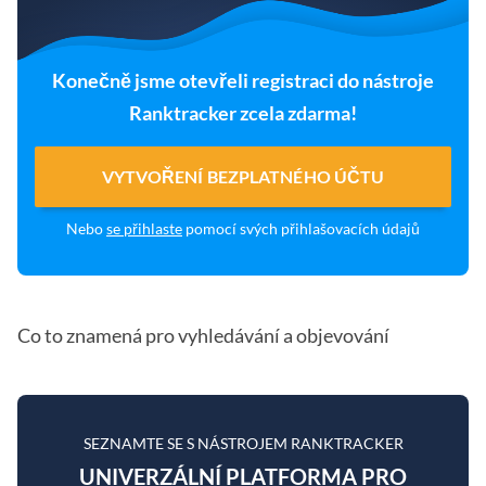
Konečně jsme otevřeli registraci do nástroje
Ranktracker zcela zdarma!
VYTVOŘENÍ BEZPLATNÉHO ÚČTU
Nebo
se přihlaste
pomocí svých přihlašovacích údajů
Co to znamená pro vyhledávání a objevování
SEZNAMTE SE S NÁSTROJEM RANKTRACKER
UNIVERZÁLNÍ PLATFORMA PRO