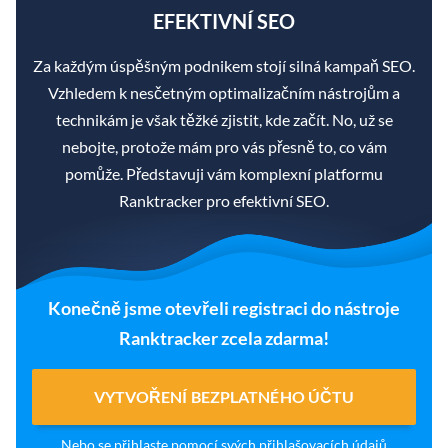
EFEKTIVNÍ SEO
Za každým úspěšným podnikem stojí silná kampaň SEO.
Vzhledem k nesčetným optimalizačním nástrojům a
technikám je však těžké zjistit, kde začít. No, už se
nebojte, protože mám pro vás přesně to, co vám
pomůže. Představuji vám komplexní platformu
Ranktracker pro efektivní SEO.
Konečně jsme otevřeli registraci do nástroje
Ranktracker zcela zdarma!
VYTVOŘENÍ BEZPLATNÉHO ÚČTU
Nebo
se přihlaste
pomocí svých přihlašovacích údajů