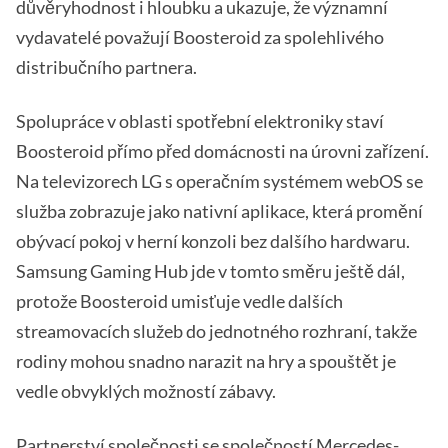
důvěryhodnost i hloubku a ukazuje, že významní
vydavatelé považují Boosteroid za spolehlivého
distribučního partnera.
Spolupráce v oblasti spotřební elektroniky staví
Boosteroid přímo před domácnosti na úrovni zařízení.
Na televizorech LG s operačním systémem webOS se
služba zobrazuje jako nativní aplikace, která promění
obývací pokoj v herní konzoli bez dalšího hardwaru.
Samsung Gaming Hub jde v tomto směru ještě dál,
protože Boosteroid umisťuje vedle dalších
streamovacích služeb do jednotného rozhraní, takže
rodiny mohou snadno narazit na hry a spouštět je
vedle obvyklých možností zábavy.
Partnerství společnosti se společností Mercedes-