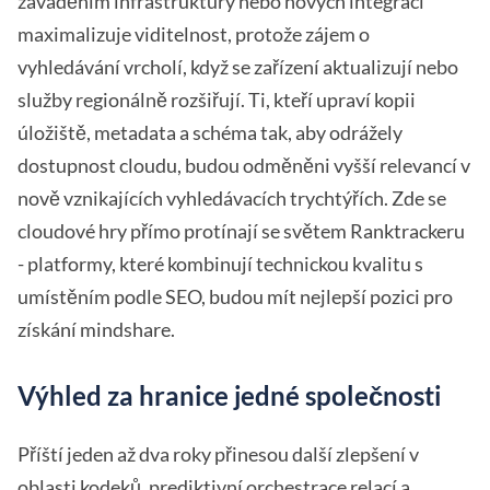
zaváděním infrastruktury nebo nových integrací
maximalizuje viditelnost, protože zájem o
vyhledávání vrcholí, když se zařízení aktualizují nebo
služby regionálně rozšiřují. Ti, kteří upraví kopii
úložiště, metadata a schéma tak, aby odrážely
dostupnost cloudu, budou odměněni vyšší relevancí v
nově vznikajících vyhledávacích trychtýřích. Zde se
cloudové hry přímo protínají se světem Ranktrackeru
- platformy, které kombinují technickou kvalitu s
umístěním podle SEO, budou mít nejlepší pozici pro
získání mindshare.
Výhled za hranice jedné společnosti
Příští jeden až dva roky přinesou další zlepšení v
oblasti kodeků, prediktivní orchestrace relací a