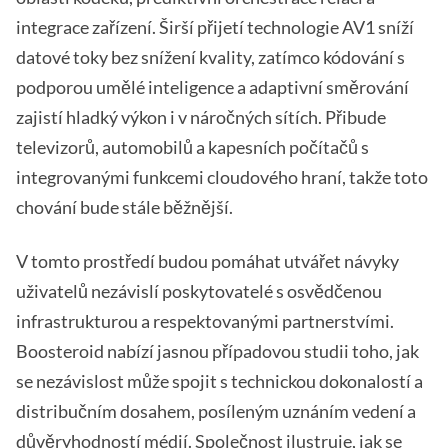
integrace zařízení. Širší přijetí technologie AV1 sníží
datové toky bez snížení kvality, zatímco kódování s
podporou umělé inteligence a adaptivní směrování
zajistí hladký výkon i v náročných sítích. Přibude
televizorů, automobilů a kapesních počítačů s
integrovanými funkcemi cloudového hraní, takže toto
chování bude stále běžnější.
V tomto prostředí budou pomáhat utvářet návyky
uživatelů nezávislí poskytovatelé s osvědčenou
infrastrukturou a respektovanými partnerstvími.
Boosteroid nabízí jasnou případovou studii toho, jak
se nezávislost může spojit s technickou dokonalostí a
distribučním dosahem, posíleným uznáním vedení a
důvěryhodností médií. Společnost ilustruje, jak se