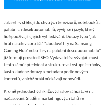
Jak se hry stěhují do chytrých televizorů, notebooků a
palubních desek automobilů, vyvíjí se i jazyk, který
lidé používají k jejich vyhledávání. Dotazy typu "jak
hrát na televizoru LG", "cloudové hry na Samsung
Gaming Hub" nebo "hry na palubní desce automobilu"
již formují prostředí SEO. Vydavatelé a vývojáři musí
tento záměr předvídat a strukturovat vstupní stránky,
často kladené dotazy a metadata podle nových
kontextů, v nichž hráči očekávají odpovědi.
Kromě jednoduchých klíčových slov záleží také na
načasování. Sladění marketingových tahů se