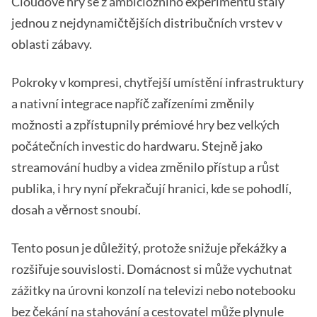
Cloudové hry se z ambiciózního experimentu staly
jednou z nejdynamičtějších distribučních vrstev v
oblasti zábavy.
Pokroky v kompresi, chytřejší umístění infrastruktury
a nativní integrace napříč zařízeními změnily
možnosti a zpřístupnily prémiové hry bez velkých
počátečních investic do hardwaru. Stejně jako
streamování hudby a videa změnilo přístup a růst
publika, i hry nyní překračují hranici, kde se pohodlí,
dosah a věrnost snoubí.
Tento posun je důležitý, protože snižuje překážky a
rozšiřuje souvislosti. Domácnost si může vychutnat
zážitky na úrovni konzolí na televizi nebo notebooku
bez čekání na stahování a cestovatel může plynule