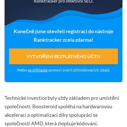
Ranktracker pro efektivní SEO.
Konečně jsme otevřeli registraci do nástroje
Ranktracker zcela zdarma!
VYTVOŘENÍ BEZPLATNÉHO ÚČTU
Nebo
se přihlaste
pomocí svých přihlašovacích údajů
Technické investice byly vždy základem pro umístění
společnosti. Boosteroid spoléhá na hardwarovou
akceleraci a optimalizaci díky spolupráci se
společností AMD, která zlepšuje kódování,