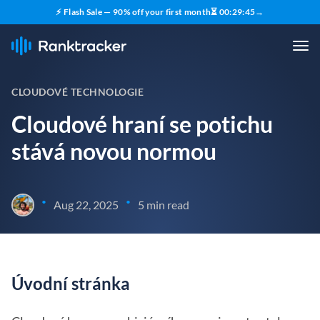
⚡ Flash Sale — 90% off your first month
⏳
00
:
29
:
43
→
CLOUDOVÉ TECHNOLOGIE
Cloudové hraní se potichu
stává novou normou
•
•
Aug 22, 2025
5 min read
Úvodní stránka