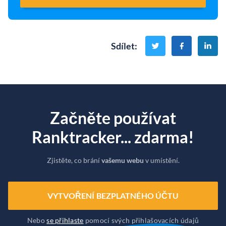
Sdílet
:
Začněte používat
Ranktracker... zdarma!
Zjistěte, co brání
vašemu webu
v umístění.
VYTVOŘENÍ BEZPLATNÉHO ÚČTU
Nebo
se přihlaste
pomocí svých přihlašovacích údajů