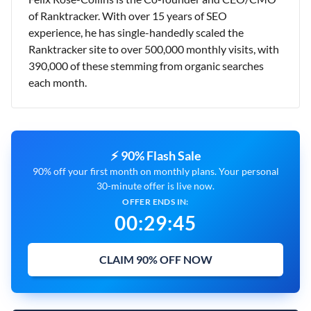
of Ranktracker. With over 15 years of SEO
experience, he has single-handedly scaled the
Ranktracker site to over 500,000 monthly visits, with
390,000 of these stemming from organic searches
each month.
⚡ 90% Flash Sale
90% off your first month on monthly plans. Your personal
30-minute offer is live now.
OFFER ENDS IN:
00
:
29
:
43
CLAIM 90% OFF NOW