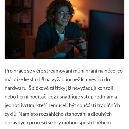
Pro hráče se v éře streamování mění hraní na něco, co
má blíže ke službě na vyžádání než k investici do
hardwaru. Špičkové zážitky již nevyžadují konzoli
nebo herní počítač, což usnadňuje vstup rodinám a
jednotlivcům, kteří nemuseli být součástí tradičních
cyklů. Namísto rozsáhlého stahování a dlouhých
opravných procesů se hry mohou spustit během