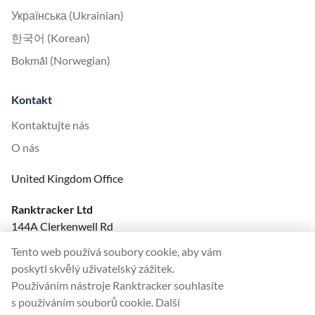
Українська (Ukrainian)
한국어 (Korean)
Bokmål (Norwegian)
Kontakt
Kontaktujte nás
O nás
United Kingdom Office
Ranktracker Ltd
144A Clerkenwell Rd
London, EC1R 5DF
Tento web používá soubory cookie, aby vám
Company No: 08820809
poskytl skvělý uživatelský zážitek.
felix@ranktracker.com
Používáním nástroje Ranktracker souhlasíte
s používáním souborů cookie. Další