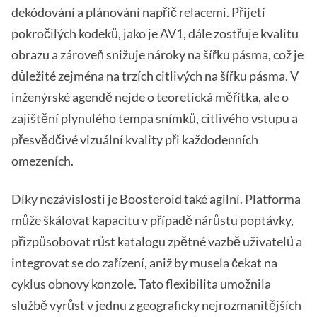
dekódování a plánování napříč relacemi. Přijetí
pokročilých kodeků, jako je AV1, dále zostřuje kvalitu
obrazu a zároveň snižuje nároky na šířku pásma, což je
důležité zejména na trzích citlivých na šířku pásma. V
inženýrské agendě nejde o teoretická měřítka, ale o
zajištění plynulého tempa snímků, citlivého vstupu a
přesvědčivé vizuální kvality při každodenních
omezeních.
Díky nezávislosti je Boosteroid také agilní. Platforma
může škálovat kapacitu v případě nárůstu poptávky,
přizpůsobovat růst katalogu zpětné vazbě uživatelů a
integrovat se do zařízení, aniž by musela čekat na
cyklus obnovy konzole. Tato flexibilita umožnila
službě vyrůst v jednu z geograficky nejrozmanitějších