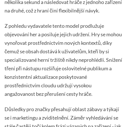
několika sekund a následovat hráče z jednoho zařízení
na druhé, což z hraní činí flexibilnější návyk.
Z pohledu vydavatele tento model prodlužuje
objevování her a posiluje jejich udržení. Hry se mohou
vynořovat prostřednictvím nových kontextů, díky
čemuž se obsah dostává k uživatelům, kteří by si
specializované herní tržiště nikdy neprohlédli. Snížení
tření při nástupu rozšiřuje oslovitelné publikum a
konzistentní aktualizace poskytované
prostřednictvím cloudu udržují vysokou
angažovanost bez přerušení cesty hráče.
Důsledky pro značky přesahují oblast zábavy a týkají
se i marketingu a zviditelnění. Záměr vyhledávání se
stále častěji točí kolem frází vázaných na zařízení - jak