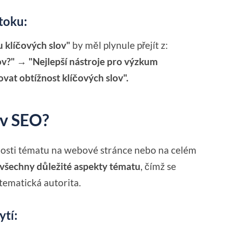
toku:
 klíčových slov"
by měl plynule přejít z:
ov?" → "Nejlepší nástroje pro výzkum
vat obtížnost klíčových slov".
 v SEO?
nosti tématu na webové stránce nebo na celém
 všechny důležité aspekty tématu
, čímž se
tematická autorita.
ytí: