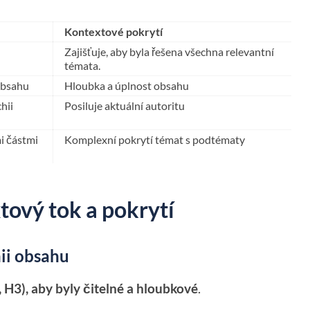
Kontextové pokrytí
Zajišťuje, aby byla řešena všechna relevantní
témata.
obsahu
Hloubka a úplnost obsahu
hii
Posiluje aktuální autoritu
i částmi
Komplexní pokrytí témat s podtématy
tový tok a pokrytí
hii obsahu
 H3), aby byly čitelné a hloubkové
.