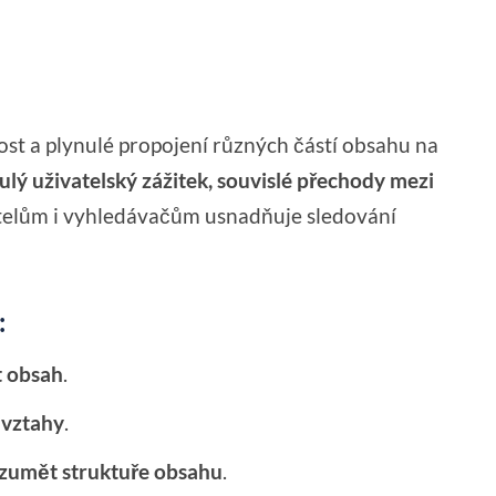
t a plynulé propojení různých částí obsahu na
ulý uživatelský zážitek, souvislé přechody mezi
atelům i vyhledávačům usnadňuje sledování
:
t obsah
.
 vztahy
.
zumět struktuře obsahu
.