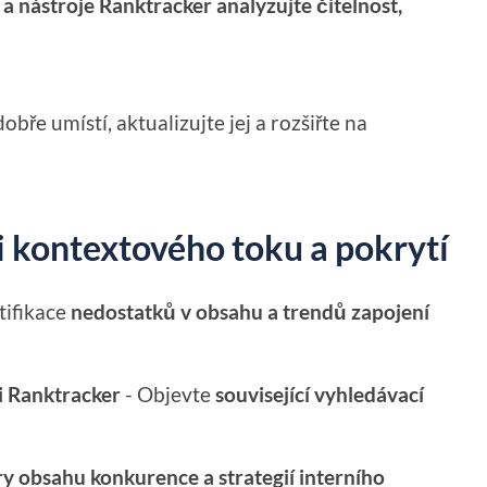
a nástroje Ranktracker analyzujte čitelnost,
ře umístí, aktualizujte jej a rozšiřte na
i kontextového toku a pokrytí
tifikace
nedostatků v obsahu a trendů zapojení
i Ranktracker
- Objevte
související vyhledávací
ry obsahu konkurence a strategií interního