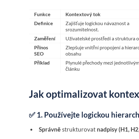
Funkce
Kontextový tok
Definice
Zajišťuje logickou návaznost a
srozumitelnost.
Zaměření
Uživatelské prostředí a struktura 
Přínos
Zlepšuje vnitřní propojení a hierarc
SEO
obsahu
Příklad
Plynulé přechody mezi jednotlivým
článku
Jak optimalizovat kontex
✅ 1. Používejte logickou hierarc
Správně
strukturovat
nadpisy (H1, H2,