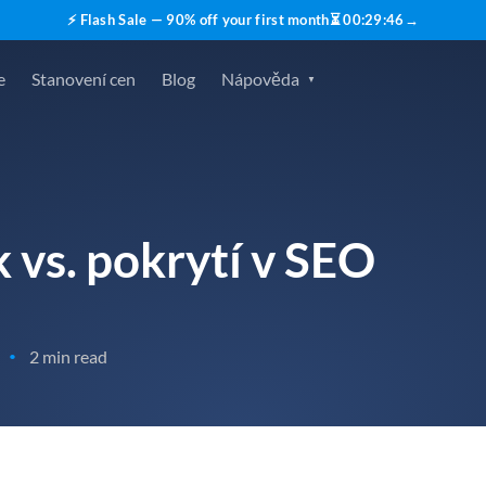
⚡ Flash Sale — 90% off your first month
⏳
00
:
29
:
45
→
e
Stanovení cen
Blog
Nápověda
 vs. pokrytí v SEO
2 min read
•