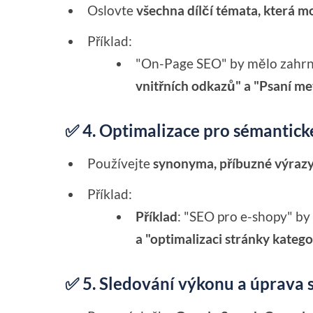
Oslovte
všechna dílčí témata, která m
Příklad:
"On-Page SEO" by mělo zahr
vnitřních odkazů" a "Psaní me
✅ 4. Optimalizace pro sémantick
Používejte
synonyma, příbuzné výrazy 
Příklad:
Příklad
: "SEO pro e-shopy" b
a "optimalizaci stránky kategor
✅ 5. Sledování výkonu a úprava 