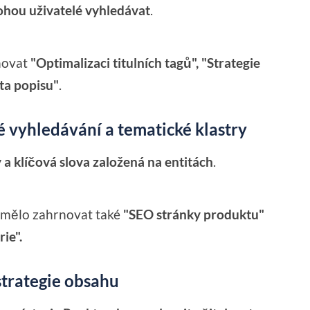
ohou uživatelé vyhledávat
.
novat
"Optimalizaci titulních tagů", "Strategie
ta popisu"
.
é vyhledávání a tematické klastry
a klíčová slova založená na entitách
.
y mělo zahrnovat také
"SEO stránky produktu"
ie".
strategie obsahu