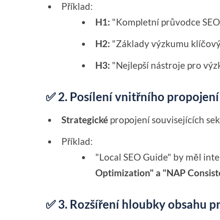
Příklad:
H1:
"Kompletní průvodce SEO
H2:
"Základy výzkumu klíčový
H3:
"Nejlepší nástroje pro výz
✅ 2. Posílení vnitřního propojen
Strategické
propojení souvisejících se
Příklad:
"Local SEO Guide" by měl int
Optimization" a "NAP Consist
✅ 3. Rozšíření hloubky obsahu p