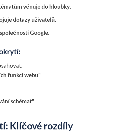
e tématům věnuje do hloubky
.
ojuje dotazy uživatelů
.
společností Google
.
okrytí:
bsahovat:
ích funkcí webu"
vání schémat"
í: Klíčové rozdíly