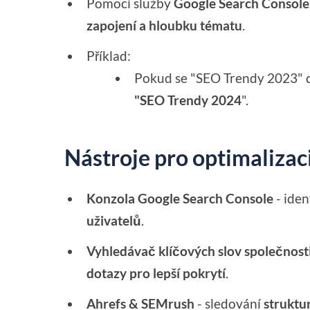
Pomocí služby
Google Search Console 
zapojení a hloubku tématu
.
Příklad:
Pokud se "SEO Trendy 2023" dob
"SEO Trendy 2024
".
Nástroje pro optimalizac
Konzola Google Search Console
- iden
uživatelů
.
Vyhledávač klíčových slov společnost
dotazy pro lepší pokrytí
.
Ahrefs & SEMrush
- sledování
struktu