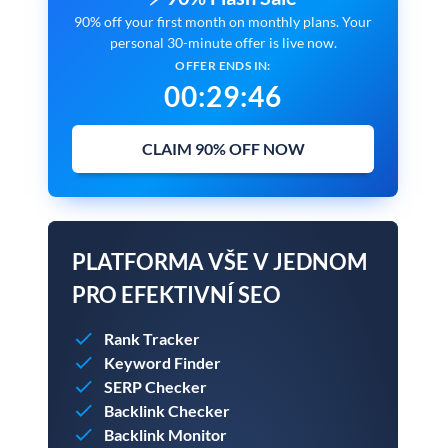
90% off your first month on monthly plans. Your
personal 30-minute offer is live now.
OFFER ENDS IN:
00
:
29
:
45
CLAIM 90% OFF NOW
PLATFORMA VŠE V JEDNOM
PRO EFEKTIVNÍ SEO
Rank Tracker
Keyword Finder
SERP Checker
Backlink Checker
Backlink Monitor