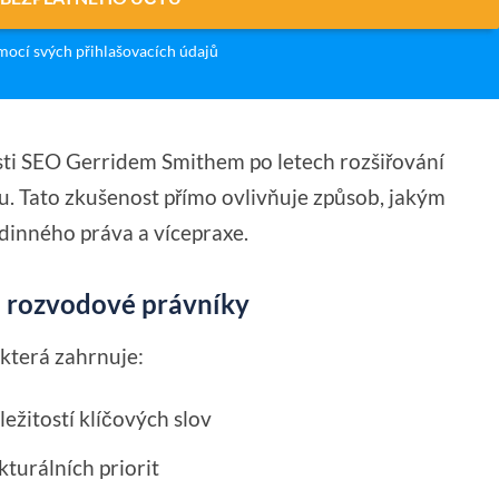
ocí svých přihlašovacích údajů
sti SEO Gerridem Smithem po letech rozšiřování
nu. Tato zkušenost přímo ovlivňuje způsob, jakým
dinného práva a vícepraxe.
ro rozvodové právníky
která zahrnuje:
ežitostí klíčových slov
kturálních priorit