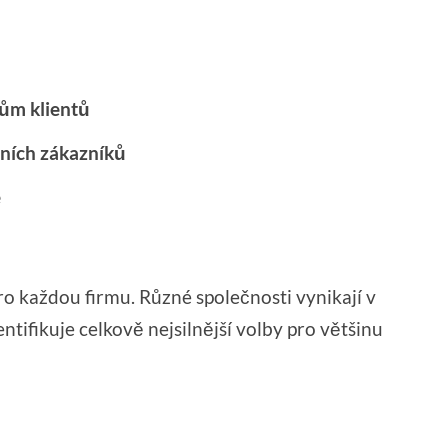
ům klientů
lních zákazníků
e
ro každou firmu. Různé společnosti vynikají v
tifikuje celkově nejsilnější volby pro většinu