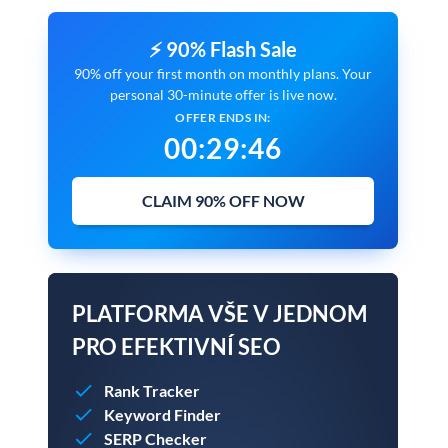
⚡ 90% Flash Sale
90% off your first month on monthly plans. Your
personal 30-minute offer is live now.
OFFER ENDS IN:
00
:
29
:
45
CLAIM 90% OFF NOW
PLATFORMA VŠE V JEDNOM
PRO EFEKTIVNÍ SEO
Rank Tracker
Keyword Finder
SERP Checker