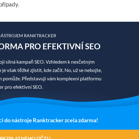
případy.
 NÁSTROJEM RANKTRACKER
ORMA PRO EFEKTIVNÍ SEO
jí silná kampaň SEO. Vzhledem k nesčetným
 však těžké zjistit, kde začít. No, už se nebojte,
ám pomůže. Představuji vám komplexní platformu
r pro efektivní SEO.
ci do nástroje Ranktracker zcela zdarma!
 BEZPLATNÉHO ÚČTU