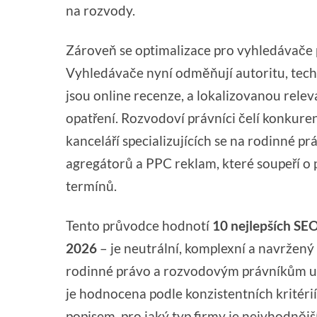
na rozvody.
Zároveň se optimalizace pro vyhledávače p
Vyhledávače nyní odměňují autoritu, tech
jsou online recenze, a lokalizovanou relev
opatření. Rozvodoví právníci čelí konkure
kanceláří specializujících se na rodinné pr
agregátorů a PPC reklam, které soupeří o 
termínů.
Tento průvodce hodnotí
10 nejlepších SE
2026
– je neutrální, komplexní a navržený
rodinné právo a rozvodovým právníkům uč
je hodnocena podle konzistentních kritérií,
popisem, pro jaký typ firmy je nejvhodnější