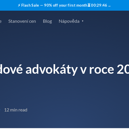
⚡ Flash Sale — 90% off your first month
⏳
00
:
29
:
45
→
e
Stanovení cen
Blog
Nápověda
ové advokáty v roce 20
12 min read
•