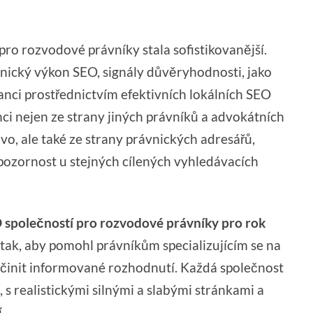
ro rozvodové právníky stala sofistikovanější.
nický výkon SEO, signály důvěryhodnosti, jako
anci prostřednictvím efektivních lokálních SEO
nci nejen ze strany jiných právníků a advokátních
ávo, ale také ze strany právnických adresářů,
pozornost u stejných cílených vyhledávacích
O společností pro rozvodové právníky pro rok
 tak, aby pomohl právníkům specializujícím se na
init informované rozhodnutí. Každá společnost
 s realistickými silnými a slabými stránkami a
.