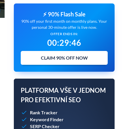
⚡ 90% Flash Sale
90% off your first month on monthly plans. Your
personal 30-minute offer is live now.
OFFER ENDS IN:
00
:
29
:
45
CLAIM 90% OFF NOW
PLATFORMA VŠE V JEDNOM
PRO EFEKTIVNÍ SEO
Rank Tracker
Keyword Finder
SERP Checker