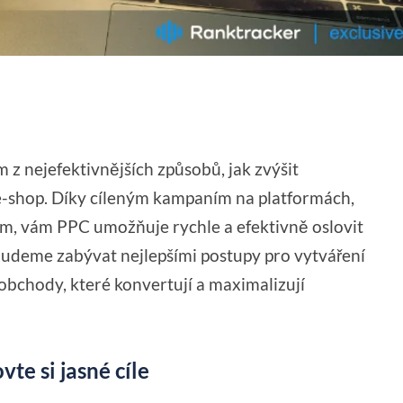
 z nejefektivnějších způsobů, jak zvýšit
e-shop. Díky cíleným kampaním na platformách,
am, vám PPC umožňuje rychle a efektivně oslovit
budeme zabývat nejlepšími postupy pro vytváření
bchody, které konvertují a maximalizují
te si jasné cíle