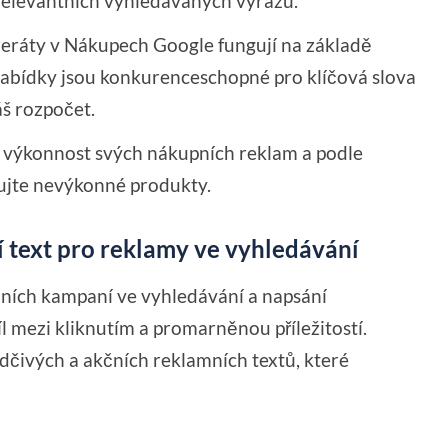
relevantních vyhledávaných výrazů.
eráty v Nákupech Google fungují na základě
 nabídky jsou konkurenceschopné pro klíčová slova
áš rozpočet.
 výkonnost svých nákupních reklam a podle
zujte nevýkonné produkty.
í text pro reklamy ve vyhledávání
mních kampaní ve vyhledávání a napsání
 mezi kliknutím a promarněnou příležitostí.
dčivých a akčních reklamních textů, které