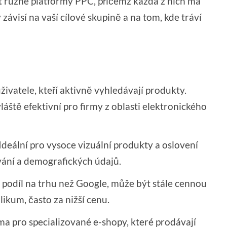
 různé platformy PPC, přičemž každá z nich má
závisí na vaší cílové skupině a na tom, kde tráví
uživatele, kteří aktivně vyhledávají produkty.
ště efektivní pro firmy z oblasti elektronického
Ideální pro vysoce vizuální produkty a oslovení
ování a demografických údajů.
podíl na trhu než Google, může být stále cennou
likum, často za nižší cenu.
ma pro specializované e-shopy, které prodávají