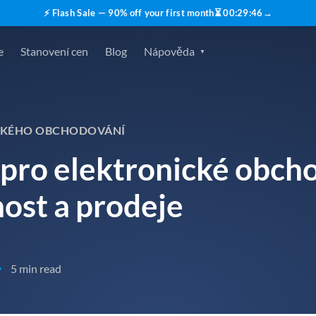
⚡ Flash Sale — 90% off your first month
⏳
00
:
29
:
45
→
e
Stanovení cen
Blog
Nápověda
ICKÉHO OBCHODOVÁNÍ
pro elektronické obcho
nost a prodeje
5 min read
•