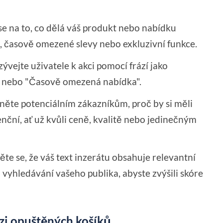
e na to, co dělá váš produkt nebo nabídku
, časově omezené slevy nebo exkluzivní funkce.
ývejte uživatele k akci pomocí frází jako
s" nebo "Časově omezená nabídka".
ěte potenciálním zákazníkům, proč by si měli
nční, ať už kvůli ceně, kvalitě nebo jedinečným
ěte se, že váš text inzerátu obsahuje relevantní
 vyhledávání vašeho publika, abyste zvýšili skóre
rzi opuštěných košíků