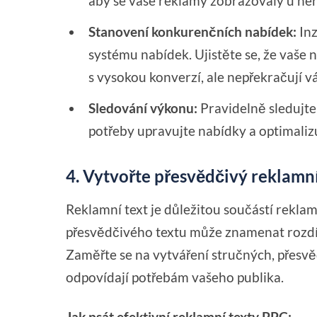
aby se vaše reklamy zobrazovaly u ne
Stanovení konkurenčních nabídek:
Inz
systému nabídek. Ujistěte se, že vaše
s vysokou konverzí, ale nepřekračují v
Sledování výkonu:
Pravidelně sledujte
potřeby upravujte nabídky a optimali
4. Vytvořte přesvědčivý reklamn
Reklamní text je důležitou součástí rekla
přesvědčivého textu může znamenat rozdíl
Zaměřte se na vytváření stručných, přesvě
odpovídají potřebám vašeho publika.
Jak psát efektivní reklamní texty PPC: