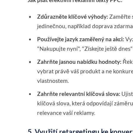
Zdůrazněte klíčové výhody:
Zaměřte s
jedinečnou, například doprava zdarma
Používejte jazyk zaměřený na akci:
Vyz
"Nakupujte nyní", "Získejte ještě dne
Zahrňte jasnou nabídku hodnoty:
Řekn
vybrat právě váš produkt a ne konkure
vlastnostem.
Zahrňte relevantní klíčová slova:
Ujist
klíčová slova, která odpovídají záměru
relevance vaší reklamy.
5. Využití retargetingu ke konve