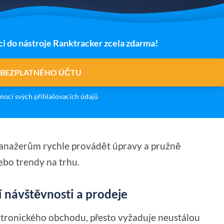
ci do nástroje Ranktracker zcela zdarma!
 BEZPLATNÉHO ÚČTU
ocí svých přihlašovacích údajů
anažerům rychle provádět úpravy a pružně
bo trendy na trhu.
 návštěvnosti a prodeje
ektronického obchodu, přesto vyžaduje neustálou