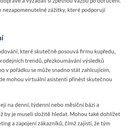
 o dopravě a vyžádali si zpětnou vazbu po doručení.
v nezapomenutelné zážitky, které podporují
ní
dování, které skutečně posouvá firmu kupředu,
 prodejních trendů, přezkoumávání výsledků
 v pořádku se může snadno stát zahlcujícím,
e mohou virtuální asistenti přinést skutečnou
eji na denní, týdenní nebo měsíční bázi a
 by je museli složitě hledat. Mohou také dohlížet
ing a zapojení zákazníků, čímž zajistí, že tým