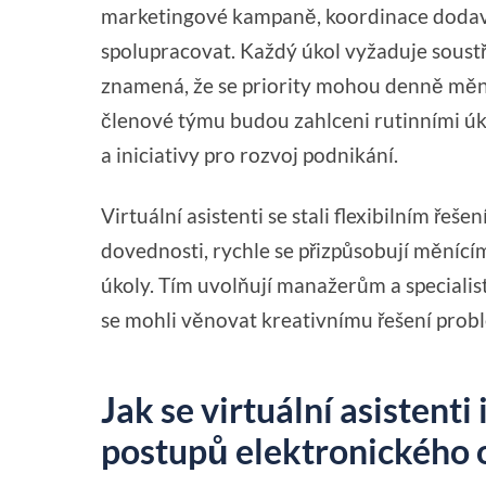
marketingové kampaně, koordinace dodavat
spolupracovat. Každý úkol vyžaduje soust
znamená, že se priority mohou denně měni
členové týmu budou zahlceni rutinními úko
a iniciativy pro rozvoj podnikání.
Virtuální asistenti se stali flexibilním ře
dovednosti, rychle se přizpůsobují měnícím
úkoly. Tím uvolňují manažerům a specialis
se mohli věnovat kreativnímu řešení probl
Jak se virtuální asistenti
postupů elektronického