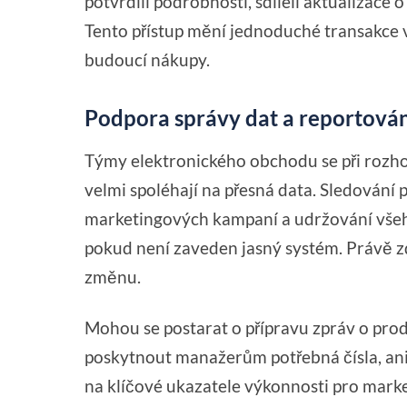
potvrdili podrobnosti, sdíleli aktualizace
Tento přístup mění jednoduché transakce 
budoucí nákupy.
Podpora správy dat a reportová
Týmy elektronického obchodu se při rozho
velmi spoléhají na přesná data. Sledování
marketingových kampaní a udržování všeho
pokud není zaveden jasný systém. Právě zd
změnu.
Mohou se postarat o přípravu zpráv o prod
poskytnout manažerům potřebná čísla, aniž
na klíčové ukazatele výkonnosti pro market