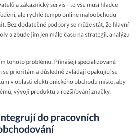
elů a zákaznický servis - to vše musí hladce
ředění, ale rychlé tempo online maloobchodu
t. Bez dodatečné podpory se může stát, že hlavní
ly a zbude jim jen málo času na strategii, analýzu
šením tohoto problému. Přinášejí specializované
 se prioritám a důsledně zvládají opakující se
tům v oblasti elektronického obchodu místo, aby
émů, vývoji produktů a rozšiřování značky.
 integrují do pracovních
 obchodování