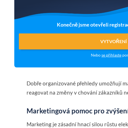
Konečně jsme otevřeli registra
VYTVOŘENÍ
Nebo
se přihlaste
pom
Dobře organizované přehledy umožňují m
reagovat na změny v chování zákazníků ne
Marketingová pomoc pro zvýšení
Marketing je zásadní hnací silou růstu el