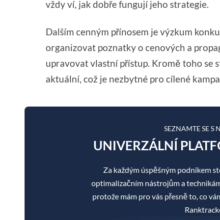
vždy ví, jak dobře fungují jeho strategie.
Dalším cenným přínosem je výzkum konku
organizovat poznatky o cenových a propag
upravovat vlastní přístup. Kromě toho se s
aktuální, což je nezbytné pro cílené kampa
SEZNAMTE SE S
UNIVERZÁLNÍ PLATF
Za každým úspěšným podnikem sto
optimalizačním nástrojům a technikám je
protože mám pro vás přesně to, co v
Ranktracke