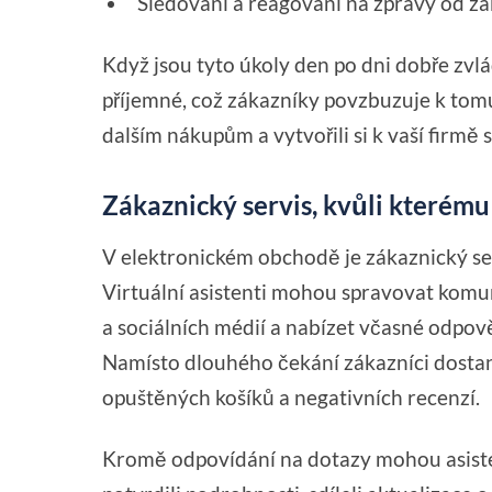
Sledování a reagování na zprávy od zá
Když jsou tyto úkoly den po dni dobře zvl
příjemné, což zákazníky povzbuzuje k tomu
dalším nákupům a vytvořili si k vaší firmě
Zákaznický servis, kvůli kterému 
V elektronickém obchodě je zákaznický se
Virtuální asistenti mohou spravovat komun
a sociálních médií a nabízet včasné odpově
Namísto dlouhého čekání zákazníci dostan
opuštěných košíků a negativních recenzí.
Kromě odpovídání na dotazy mohou asisten