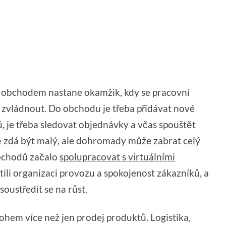
m obchodem nastane okamžik, kdy se pracovní
n zvládnout. Do obchodu je třeba přidávat nové
ů, je třeba sledovat objednávky a včas spouštět
ě zdá být malý, ale dohromady může zabrat celý
bchodů začalo
spolupracovat s virtuálními
ajistili organizaci provozu a spokojenost zákazníků, a
ustředit se na růst.
hem více než jen prodej produktů. Logistika,