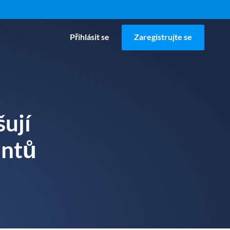
Přihlásit se
Zaregistrujte se
ují
entů