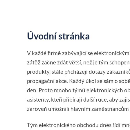
Úvodní stránka
V každé firmě zabývající se elektronický
zátěž začne zdát větší, než je tým schope
produkty, stále přicházejí dotazy zákazník
propagační akce. Každý úkol se sám o sob
den. Proto mnoho týmů elektronických o
asistenty
, kteří přibírají další ruce, aby z
zároveň umožnili hlavním zaměstnancům so
Tým elektronického obchodu dnes řídí mno