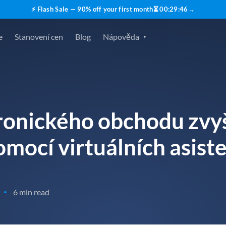
⚡ Flash Sale — 90% off your first month
⏳
00
:
29
:
45
→
e
Stanovení cen
Blog
Nápověda
ronického obchodu zvyš
omocí virtuálních asist
6 min read
•