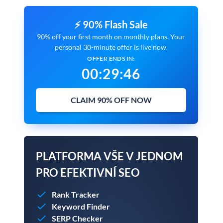
⚡ 90% Flash Sale
90% off your first month on monthly plans. Your
personal 30-minute offer is live now.
OFFER ENDS IN:
00
:
29
:
45
CLAIM 90% OFF NOW
PLATFORMA VŠE V JEDNOM
PRO EFEKTIVNÍ SEO
Rank Tracker
Keyword Finder
SERP Checker