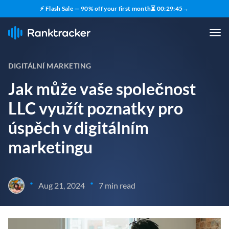
⚡ Flash Sale — 90% off your first month
⏳
00
:
29
:
44
→
DIGITÁLNÍ MARKETING
Jak může vaše společnost
LLC využít poznatky pro
úspěch v digitálním
marketingu
•
•
Aug 21, 2024
7 min read