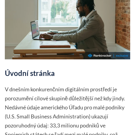
Úvodní stránka
V dnešním konkurenčním digitálním prostředí je
porozumění cílové skupině důležitější než kdy jindy.
Nedávné údaje amerického Úřadu pro malé podniky
(U.S. Small Business Administration) ukazují
pozoruhodný údaj: 33,3 milionu podniků ve
Spojených státech se řadí mezi malé podniky, což