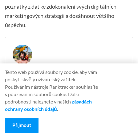
poznatky z dat ke zdokonalení svých digitálních
marketingových strategií a dosáhnout většího
úspěchu.
Tento web používá soubory cookie, aby vám
Felix Rose-Collins
poskytl skvělý uživatelský zážitek.
Ranktracker's CEO/CMO & Co-founder
Používáním nástroje Ranktracker souhlasíte
s používáním souborů cookie. Další
Felix Rose-Collins is the Co-founder and CEO/CMO
podrobnosti naleznete v našich
zásadách
of Ranktracker. With over 15 years of SEO
ochrany osobních údajů
.
experience, he has single-handedly scaled the
Ranktracker site to over 500,000 monthly visits, with
Přijmout
390,000 of these stemming from organic searches
each month.