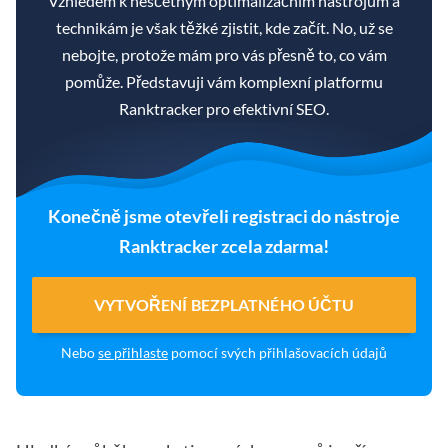
Vzhledem k nesčetným optimalizačním nástrojům a
technikám je však těžké zjistit, kde začít. No, už se
nebojte, protože mám pro vás přesně to, co vám
pomůže. Představuji vám komplexní platformu
Ranktracker pro efektivní SEO.
Konečně jsme otevřeli registraci do nástroje
Ranktracker zcela zdarma!
VYTVOŘENÍ BEZPLATNÉHO ÚČTU
Nebo
se přihlaste
pomocí svých přihlašovacích údajů