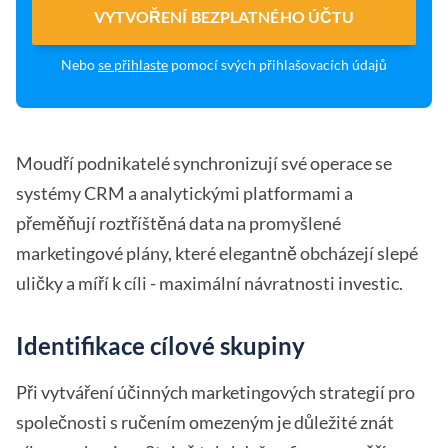
VYTVOŘENÍ BEZPLATNÉHO ÚČTU
Nebo
se přihlaste
pomocí svých přihlašovacích údajů
Moudří podnikatelé synchronizují své operace se
systémy CRM a analytickými platformami a
přeměňují roztříštěná data na promyšlené
marketingové plány, které elegantně obcházejí slepé
uličky a míří k cíli - maximální návratnosti investic.
Identifikace cílové skupiny
Při vytváření účinných marketingových strategií pro
společnosti s ručením omezeným je důležité znát