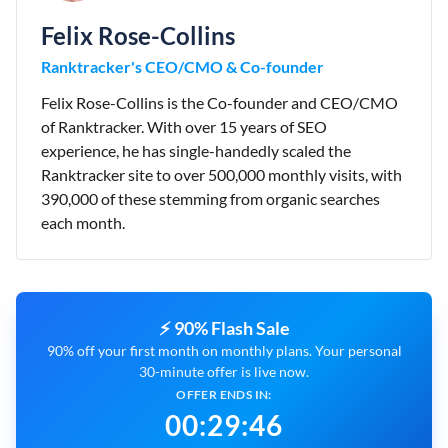
Felix Rose-Collins
Ranktracker's CEO/CMO & Co-founder
Felix Rose-Collins is the Co-founder and CEO/CMO
of Ranktracker. With over 15 years of SEO
experience, he has single-handedly scaled the
Ranktracker site to over 500,000 monthly visits, with
390,000 of these stemming from organic searches
each month.
⚡ 90% Flash Sale
90% off your first month on monthly plans. Your personal
30-minute offer is live now.
OFFER ENDS IN:
00
:
29
:
45