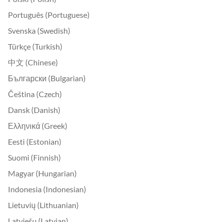
Português (Portuguese)
Svenska (Swedish)
Türkçe (Turkish)
中文 (Chinese)
Български (Bulgarian)
Čeština (Czech)
Dansk (Danish)
Ελληνικά (Greek)
Eesti (Estonian)
Suomi (Finnish)
Magyar (Hungarian)
Indonesia (Indonesian)
Lietuvių (Lithuanian)
Latviešu (Latvian)