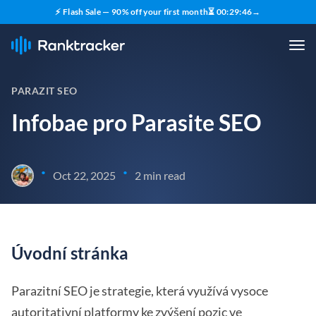
⚡ Flash Sale — 90% off your first month
⏳
00
:
29
:
45
→
PARAZIT SEO
Infobae pro Parasite SEO
•
•
Oct 22, 2025
2 min read
Úvodní stránka
Parazitní SEO je strategie, která využívá vysoce
autoritativní platformy ke zvýšení pozic ve