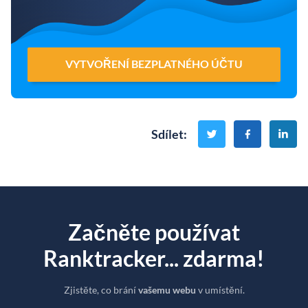
VYTVOŘENÍ BEZPLATNÉHO ÚČTU
Sdílet
:
Začněte používat
Ranktracker... zdarma!
Zjistěte, co brání
vašemu webu
v umístění.