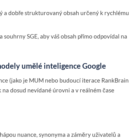
ený a dobře strukturovaný obsah určený k rychlému
a souhrny SGE, aby váš obsah přímo odpovídal na
modely umělé inteligence Google
nce (jako je MUM nebo budoucí iterace RankBrain
yk na dosud nevídané úrovni a v reálném čase
chápou nuance, synonyma a záměry uživatelů a