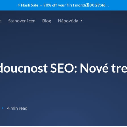
⚡ Flash Sale — 90% off your first month
⏳
00
:
29
:
45
→
e
Stanovení cen
Blog
Nápověda
doucnost SEO: Nové tre
4 min read
•