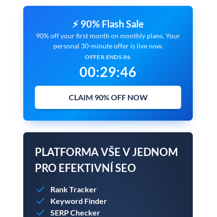
⚡ 90% Flash Sale
90% off your first month on monthly plans. Your
personal 30-minute offer is live now.
OFFER ENDS IN:
00
:
29
:
45
CLAIM 90% OFF NOW
PLATFORMA VŠE V JEDNOM
PRO EFEKTIVNÍ SEO
Rank Tracker
Keyword Finder
SERP Checker