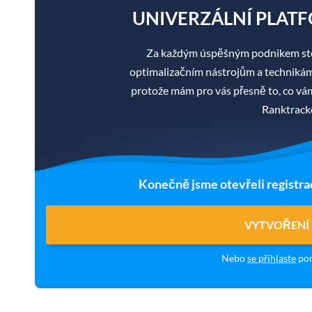
UNIVERZÁLNÍ PLATF
Za každým úspěšným podnikem sto
optimalizačním nástrojům a technikám je
protože mám pro vás přesně to, co v
Ranktracke
Konečně jsme otevřeli registra
VYTVOŘENÍ
Nebo
se přihlaste
pom