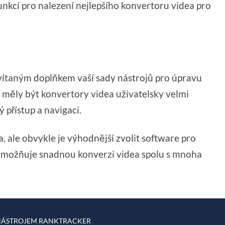
unkcí pro nalezení nejlepšího konvertoru videa pro
ýt vítaným doplňkem vaší sady nástrojů pro úpravu
y měly být konvertory videa uživatelsky velmi
přístup a navigaci.
 ale obvykle je výhodnější zvolit software pro
 umožňuje snadnou konverzi videa spolu s mnoha
 NÁSTROJEM RANKTRACKER