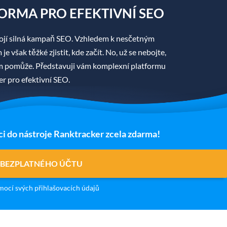
ORMA PRO EFEKTIVNÍ SEO
jí silná kampaň SEO. Vzhledem k nesčetným
 však těžké zjistit, kde začít. No, už se nebojte,
ám pomůže. Představuji vám komplexní platformu
r pro efektivní SEO.
ci do nástroje Ranktracker zcela zdarma!
 BEZPLATNÉHO ÚČTU
ocí svých přihlašovacích údajů