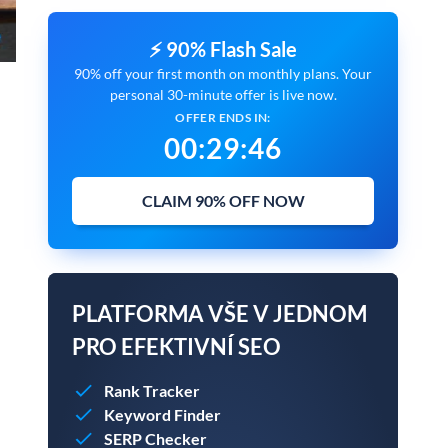
⚡ 90% Flash Sale
90% off your first month on monthly plans. Your
personal 30-minute offer is live now.
OFFER ENDS IN:
00
:
29
:
45
CLAIM 90% OFF NOW
PLATFORMA VŠE V JEDNOM
PRO EFEKTIVNÍ SEO
Rank Tracker
Keyword Finder
SERP Checker