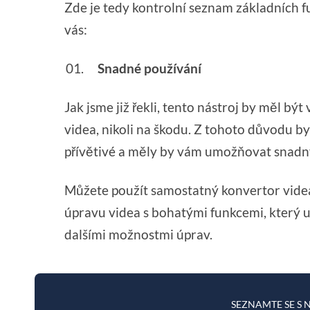
Zde je tedy kontrolní seznam základních f
vás:
Snadné používání
Jak jsme již řekli, tento nástroj by měl b
videa, nikoli na škodu. Z tohoto důvodu b
přívětivé a měly by vám umožňovat snadný 
Můžete použít samostatný konvertor videa,
úpravu videa s bohatými funkcemi, který
dalšími možnostmi úprav.
SEZNAMTE SE S