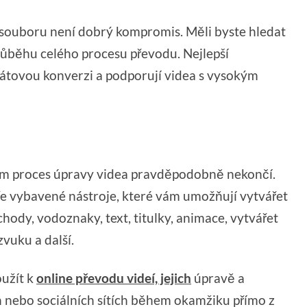
souboru není dobrý kompromis. Měli byste hledat
průběhu celého procesu převodu. Nejlepší
rátovou konverzi a podporují videa s vysokým
tím proces úpravy videa pravděpodobně nekončí.
ře vybavené nástroje, které vám umožňují vytvářet
chody, vodoznaky, text, titulky, animace, vytvářet
zvuku a další.
oužít k
online převodu videí, jejich
úpravě a
 nebo sociálních sítích během okamžiku přímo z