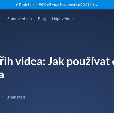
⚡ Flash Sale — 90% off your first month
⏳
00
:
29
:
45
→
e
Stanovení cen
Blog
Nápověda
ih videa: Jak používat 
a
3 min read
•