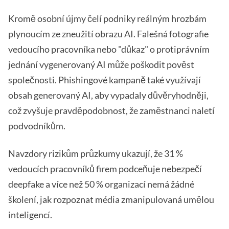
Kromě osobní újmy čelí podniky reálným hrozbám
plynoucím ze zneužití obrazu AI. Falešná fotografie
vedoucího pracovníka nebo "důkaz" o protiprávním
jednání vygenerovaný AI může poškodit pověst
společnosti. Phishingové kampaně také využívají
obsah generovaný AI, aby vypadaly důvěryhodněji,
což zvyšuje pravděpodobnost, že zaměstnanci naletí
podvodníkům.
Navzdory rizikům průzkumy ukazují, že 31 %
vedoucích pracovníků firem podceňuje nebezpečí
deepfake a více než 50 % organizací nemá žádné
školení, jak rozpoznat média zmanipulovaná umělou
inteligencí.