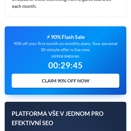
each month.
⚡ 90% Flash Sale
90% off your first month on monthly plans. Your personal
30-minute offer is live now.
OFFER ENDS IN:
00
:
29
:
45
CLAIM 90% OFF NOW
PLATFORMA VŠE V JEDNOM PRO
EFEKTIVNÍ SEO