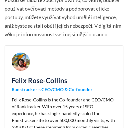
Pokud se naučíte zpochybňovat to, co vidíte, budete
používat ověřovací metody a podporovat etické
postupy, můžete využívat výhod umělé inteligence,
aniž byste se stali obětí jejích nebezpečí. V digitálním
věku je informovanost vaší nejsilnější obranou.
Felix Rose-Collins
Ranktracker's CEO/CMO & Co-founder
Felix Rose-Collins is the Co-founder and CEO/CMO
of Ranktracker. With over 15 years of SEO
experience, he has single-handedly scaled the
Ranktracker site to over 500,000 monthly visits, with
390,000 of these stemming from organic searches