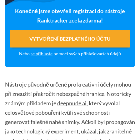
Konečně jsme otevřeli registraci do nástroje
Ranktracker zcela zdarma!
VYTVOŘENÍ BEZPLATNÉHO ÚČTU
Nebo
se přihlaste
pomocí svých přihlašovacích údajů
Nástroje původně určené pro kreativní účely mohou
při zneužití překročit nebezpečné hranice. Notoricky
známým příkladem je
deepnude ai
, který vyvolal
celosvětové pobouření kvůli své schopnosti
generovat falešné nahé snímky. Ačkoli byl propagován
jako technologický experiment, ukázal, jak zranitelné