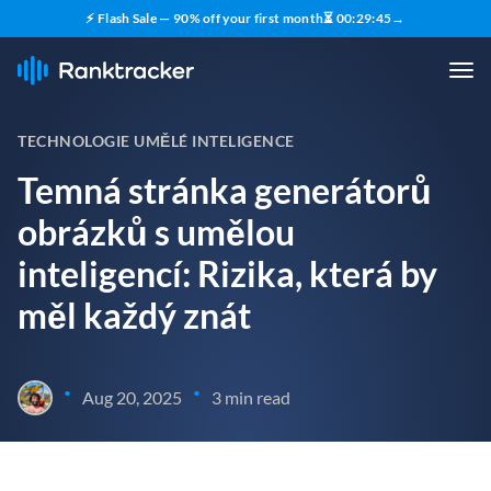
⚡ Flash Sale — 90% off your first month
⏳
00
:
29
:
45
→
TECHNOLOGIE UMĚLÉ INTELIGENCE
Temná stránka generátorů
obrázků s umělou
inteligencí: Rizika, která by
měl každý znát
•
•
Aug 20, 2025
3 min read