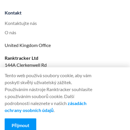
Kontakt
Kontaktujte nás
O nás
United Kingdom Office
Ranktracker Ltd
144A Clerkenwell Rd
London, EC1R 5DF
Tento web používá soubory cookie, aby vám
Company No: 08820809
poskytl skvělý uživatelský zážitek.
felix@ranktracker.com
Používáním nástroje Ranktracker souhlasíte
s používáním souborů cookie. Další
podrobnosti naleznete v našich
zásadách
ochrany osobních údajů
.
2015 -
2026
© Ranktracker. All Rights Reserved.
Přijmout