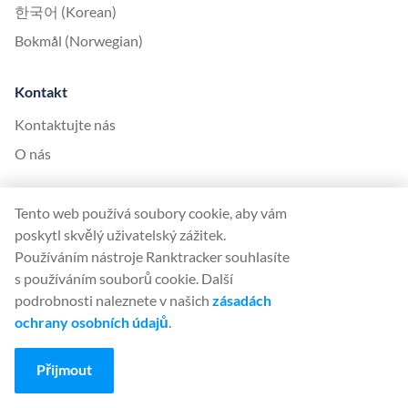
한국어 (Korean)
Bokmål (Norwegian)
Kontakt
Kontaktujte nás
O nás
United Kingdom Office
Tento web používá soubory cookie, aby vám
Ranktracker Ltd
poskytl skvělý uživatelský zážitek.
144A Clerkenwell Rd
Používáním nástroje Ranktracker souhlasíte
London, EC1R 5DF
s používáním souborů cookie. Další
Company No: 08820809
podrobnosti naleznete v našich
zásadách
felix@ranktracker.com
ochrany osobních údajů
.
Přijmout
2015 -
2026
© Ranktracker. All Rights Reserved.