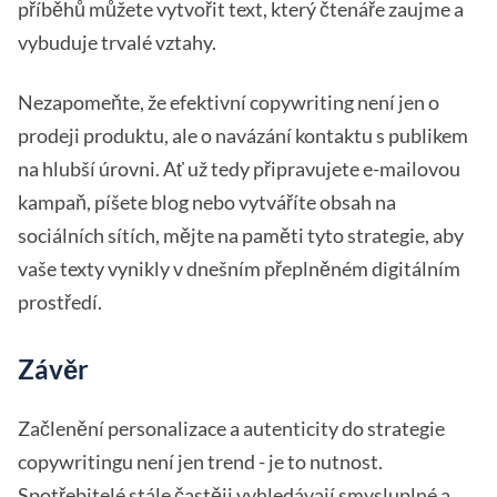
příběhů můžete vytvořit text, který čtenáře zaujme a
vybuduje trvalé vztahy.
Nezapomeňte, že efektivní copywriting není jen o
prodeji produktu, ale o navázání kontaktu s publikem
na hlubší úrovni. Ať už tedy připravujete e-mailovou
kampaň, píšete blog nebo vytváříte obsah na
sociálních sítích, mějte na paměti tyto strategie, aby
vaše texty vynikly v dnešním přeplněném digitálním
prostředí.
Závěr
Začlenění personalizace a autenticity do strategie
copywritingu není jen trend - je to nutnost.
Spotřebitelé stále častěji vyhledávají smysluplné a