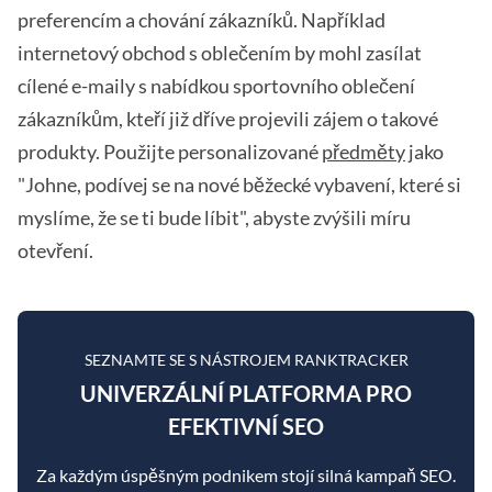
preferencím a chování zákazníků. Například
internetový obchod s oblečením by mohl zasílat
cílené e-maily s nabídkou sportovního oblečení
zákazníkům, kteří již dříve projevili zájem o takové
produkty. Použijte personalizované
předměty
jako
"Johne, podívej se na nové běžecké vybavení, které si
myslíme, že se ti bude líbit", abyste zvýšili míru
otevření.
SEZNAMTE SE S NÁSTROJEM RANKTRACKER
UNIVERZÁLNÍ PLATFORMA PRO
EFEKTIVNÍ SEO
Za každým úspěšným podnikem stojí silná kampaň SEO.