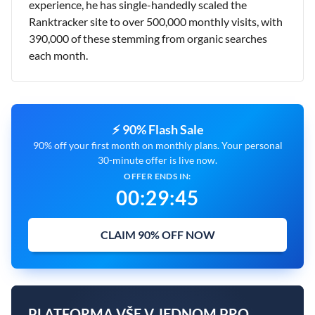
experience, he has single-handedly scaled the
Ranktracker site to over 500,000 monthly visits, with
390,000 of these stemming from organic searches
each month.
⚡ 90% Flash Sale
90% off your first month on monthly plans. Your personal
30-minute offer is live now.
OFFER ENDS IN:
00
:
29
:
43
CLAIM 90% OFF NOW
PLATFORMA VŠE V JEDNOM PRO