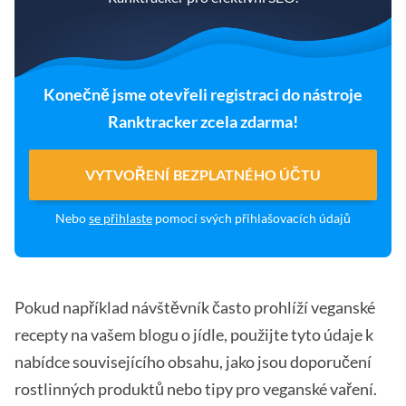
Konečně jsme otevřeli registraci do nástroje
Ranktracker zcela zdarma!
VYTVOŘENÍ BEZPLATNÉHO ÚČTU
Nebo
se přihlaste
pomocí svých přihlašovacích údajů
Pokud například návštěvník často prohlíží veganské
recepty na vašem blogu o jídle, použijte tyto údaje k
nabídce souvisejícího obsahu, jako jsou doporučení
rostlinných produktů nebo tipy pro veganské vaření.