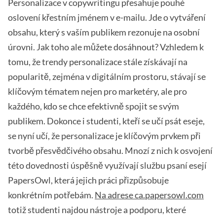
Personalizace v copywritingu přesahuje pouhé
oslovení křestním jménem v e-mailu. Jde o vytváření
obsahu, který s vaším publikem rezonuje na osobní
úrovni. Jak toho ale můžete dosáhnout? Vzhledem k
tomu, že trendy personalizace stále získávají na
popularitě, zejména v digitálním prostoru, stávají se
klíčovým tématem nejen pro marketéry, ale pro
každého, kdo se chce efektivně spojit se svým
publikem. Dokonce i studenti, kteří se učí psát eseje,
se nyní učí, že personalizace je klíčovým prvkem při
tvorbě přesvědčivého obsahu. Mnozí z nich k osvojení
této dovednosti úspěšně využívají službu psaní esejí
PapersOwl, která jejich práci přizpůsobuje
konkrétním potřebám.
Na adrese ca.papersowl.com
totiž studenti najdou nástroje a podporu, které