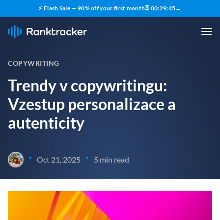
⚡ Flash Sale — 90% off your first month
⏳
00
:
29
:
43
→
COPYWRITING
Trendy v copywritingu:
Vzestup personalizace a
autenticity
•
•
Oct 21, 2025
5 min read