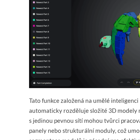
Tato funkce založená na umělé inteligenc
automaticky rozděluje složité 3D modely 
s jedinou pevnou sítí mohou tvůrci pracov
panely nebo strukturální moduly, což umožň