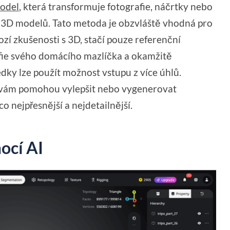
odel
, která transformuje fotografie, náčrtky nebo
 3D modelů. Tato metoda je obzvláště vhodná pro
zí zkušenosti s 3D, stačí pouze referenční
fie svého domácího mazlíčka a okamžitě
dky lze použít možnost vstupu z více úhlů.
, vám pomohou vylepšit nebo vygenerovat
o nejpřesnější a nejdetailnější.
ocí AI