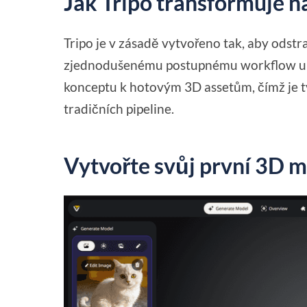
Jak Tripo transformuje n
Tripo je v zásadě vytvořeno tak, aby odstr
zjednodušenému postupnému workflow umo
konceptu k hotovým 3D assetům, čímž je tv
tradičních pipeline.
Vytvořte svůj první 3D 