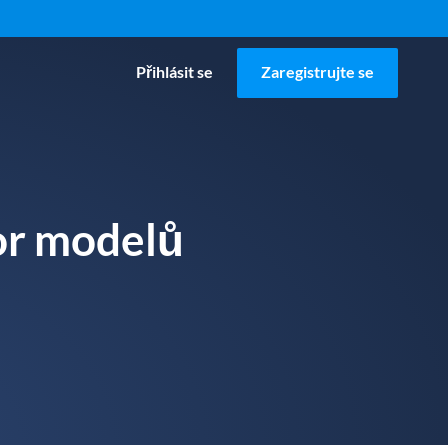
Přihlásit se
Zaregistrujte se
tor modelů