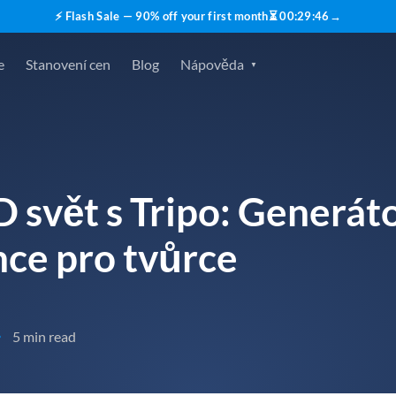
⚡ Flash Sale — 90% off your first month
⏳
00
:
29
:
45
→
e
Stanovení cen
Blog
Nápověda
D svět s Tripo: Generá
nce pro tvůrce
5 min read
•