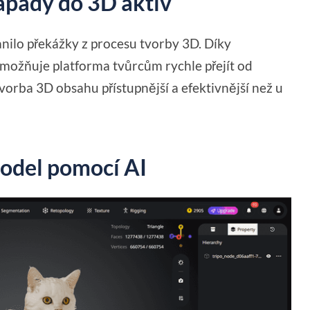
ápady do 3D aktiv
anilo překážky z procesu tvorby 3D. Díky
žňuje platforma tvůrcům rychle přejít od
orba 3D obsahu přístupnější a efektivnější než u
model pomocí AI