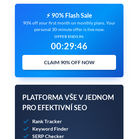
⚡ 90% Flash Sale
90% off your first month on monthly plans. Your
personal 30-minute offer is live now.
OFFER ENDS IN:
00
:
29
:
45
CLAIM 90% OFF NOW
PLATFORMA VŠE V JEDNOM
PRO EFEKTIVNÍ SEO
Rank Tracker
Keyword Finder
SERP Checker