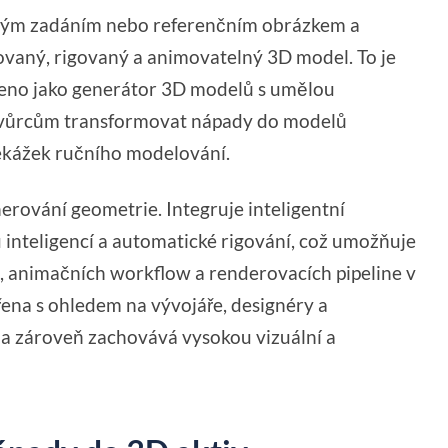
mným zadáním nebo referenčním obrázkem a
ovaný, rigovaný a animovatelný 3D model. To je
vrženo jako generátor 3D modelů s umělou
e tvůrcům transformovat nápady do modelů
řekážek ručního modelování.
erování geometrie. Integruje inteligentní
u inteligencí a automatické rigování, což umožňuje
, animačních workflow a renderovacích pipeline v
řena s ohledem na vývojáře, designéry a
a zároveň zachovává vysokou vizuální a