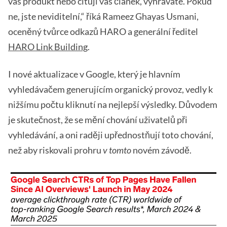
váš produkt nebo citují váš článek, vyhráváte. Pokud
ne, jste neviditelní,“ říká Rameez Ghayas Usmani,
oceněný tvůrce odkazů HARO a generální ředitel
HARO Link Building
.
I nové aktualizace v Google, který je hlavním
vyhledávačem generujícím organický provoz, vedly k
nižšímu počtu kliknutí na nejlepší výsledky. Důvodem
je skutečnost, že se mění chování uživatelů při
vyhledávání, a oni raději upřednostňují toto chování,
než aby riskovali prohru
v tomto
novém závodě.