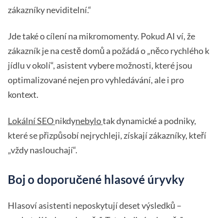
zákazníky neviditelní.“
Jde také o cílení na mikromomenty. Pokud AI ví, že
zákazník je na cestě domů a požádá o „něco rychlého k
jídlu v okolí“, asistent vybere možnosti, které jsou
optimalizované nejen pro vyhledávání, ale i pro
kontext.
Lokální SEO
nikdy
nebylo
tak dynamické a podniky,
které se přizpůsobí nejrychleji, získají zákazníky, kteří
„vždy naslouchají“.
Boj o doporučené hlasové úryvky
Hlasoví asistenti neposkytují deset výsledků –