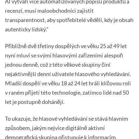
AI vytváří více automatizovaných popisů produktů a
recenzí, musí maloobchodníci zajistit
transparentnost, aby spotřebitelé věděli, kdy je obsah
autenticky lidský.“
Přibližně dvě třetiny dospělých ve věku 25 až 49 let
nyní mluví se svými hlasovými zařízeními alespoň
jednou denně, což z této věkové skupiny činí
nejaktivnější denní uživatele hlasového vyhledávání.
Mladší dospělí ve věku 18 až 24 let hráli klíčovou roli
v raném přijetí této technologie, zatímco lidé nad 50
let je postupně dohánějí.
To ukazuje, že hlasové vyhledávání se stává hlavním
způsobem, jakým nejvíce digitálně aktivní
demografická skupina přistupuje k informacím.