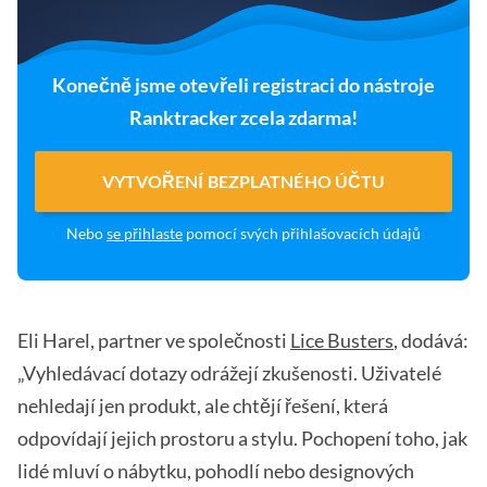
Konečně jsme otevřeli registraci do nástroje
Ranktracker zcela zdarma!
VYTVOŘENÍ BEZPLATNÉHO ÚČTU
Nebo
se přihlaste
pomocí svých přihlašovacích údajů
Eli Harel, partner ve společnosti
Lice Busters
, dodává:
„Vyhledávací dotazy odrážejí zkušenosti. Uživatelé
nehledají jen produkt, ale chtějí řešení, která
odpovídají jejich prostoru a stylu. Pochopení toho, jak
lidé mluví o nábytku, pohodlí nebo designových