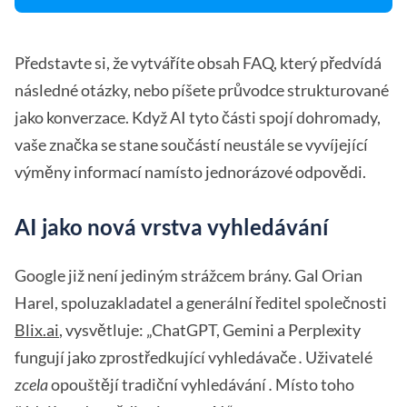
Představte si, že vytváříte obsah FAQ, který předvídá
následné otázky, nebo píšete průvodce strukturované
jako konverzace. Když AI tyto části spojí dohromady,
vaše značka se stane součástí neustále se vyvíjející
výměny informací namísto jednorázové odpovědi.
AI jako nová vrstva vyhledávání
Google již není jediným strážcem brány. Gal Orian
Harel, spoluzakladatel a generální ředitel společnosti
Blix.ai
, vysvětluje: „ChatGPT, Gemini a Perplexity
fungují jako zprostředkující vyhledávače
.
Uživatelé
zcela
opouštějí tradiční vyhledávání
.
Místo toho