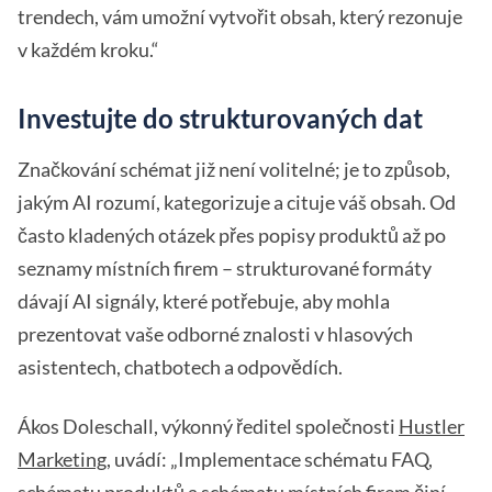
trendech, vám umožní vytvořit obsah, který rezonuje
v každém kroku.“
Investujte do strukturovaných dat
Značkování schémat již není volitelné; je to způsob,
jakým AI rozumí, kategorizuje a cituje váš obsah. Od
často kladených otázek přes popisy produktů až po
seznamy místních firem – strukturované formáty
dávají AI signály, které potřebuje, aby mohla
prezentovat vaše odborné znalosti v hlasových
asistentech, chatbotech a odpovědích.
Ákos Doleschall, výkonný ředitel společnosti
Hustler
Marketing
, uvádí: „Implementace schématu FAQ,
schématu produktů a schématu místních firem činí