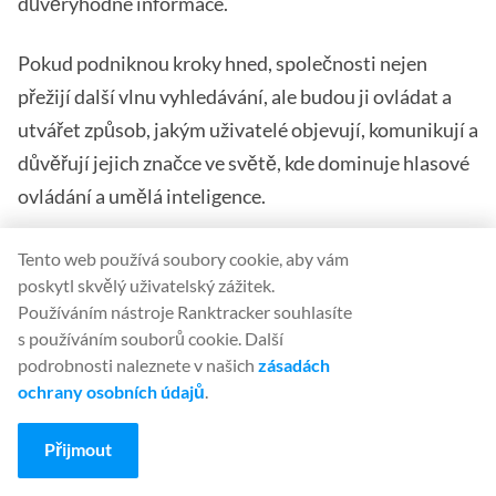
důvěryhodné informace.
Pokud podniknou kroky hned, společnosti nejen
přežijí další vlnu vyhledávání, ale budou ji ovládat a
utvářet způsob, jakým uživatelé objevují, komunikují a
důvěřují jejich značce ve světě, kde dominuje hlasové
ovládání a umělá inteligence.
Tento web používá soubory cookie, aby vám
poskytl skvělý uživatelský zážitek.
Používáním nástroje Ranktracker souhlasíte
s používáním souborů cookie. Další
podrobnosti naleznete v našich
zásadách
Felix Rose-Collins
ochrany osobních údajů
.
Ranktracker's CEO/CMO & Co-founder
Felix Rose-Collins is the Co-founder and CEO/CMO
Přijmout
of Ranktracker. With over 15 years of SEO