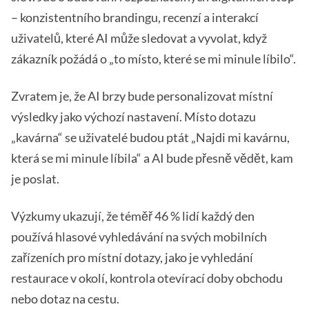
– konzistentního brandingu, recenzí a interakcí
uživatelů, které AI může sledovat a vyvolat, když
zákazník požádá o „to místo, které se mi minule líbilo“.
Zvratem je, že AI brzy bude personalizovat místní
výsledky jako výchozí nastavení. Místo dotazu
„kavárna“ se uživatelé budou ptát „Najdi mi kavárnu,
která se mi minule líbila“ a AI bude přesně vědět, kam
je poslat.
Výzkumy ukazují, že téměř 46 % lidí každý den
používá hlasové vyhledávání na svých mobilních
zařízeních pro místní dotazy, jako je vyhledání
restaurace v okolí, kontrola otevírací doby obchodu
nebo dotaz na cestu.