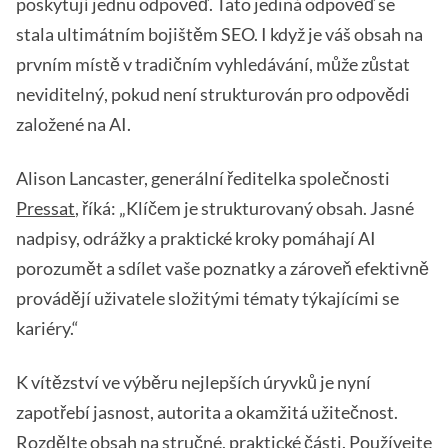
poskytují jednu odpověď. Tato jediná odpověď se
stala ultimátním bojištěm SEO. I když je váš obsah na
prvním místě v tradičním vyhledávání, může zůstat
neviditelný, pokud není strukturován pro odpovědi
založené na AI.
Alison Lancaster, generální ředitelka společnosti
Pressat
, říká: „Klíčem je strukturovaný obsah. Jasné
nadpisy, odrážky a praktické kroky pomáhají AI
porozumět a sdílet vaše poznatky a zároveň efektivně
provádějí uživatele složitými tématy týkajícími se
kariéry.“
K vítězství ve výběru nejlepších úryvků je nyní
zapotřebí jasnost, autorita a okamžitá užitečnost.
Rozdělte obsah na stručné, praktické části. Používejte