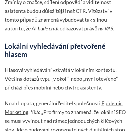
Zmínky o značce, sdílení odpovědí a viditelnost
asistenta budou důležitější než CTR. Vítězství v
tomto případě znamená vybudovat tak silnou
autoritu, že AI
bude chtít
odkazovat právě
na VÁS.
Lokální vyhledávání přetvořené
hlasem
Hlasové vyhledávání vzkvétá v lokálním kontextu.
Většina dotazů typu „v okolí“ nebo „nyní otevřeno“
přichází přes mobilní nebo chytré asistenty.
Noah Lopata, generální ředitel společnosti
Epidemic
Marketing
, říká: „Pro firmy to znamená, že lokální SEO
se musí vyvinout nad rámec jednoduchých klíčových
slov. Jde o budování rozpoznatelných digitálních stop