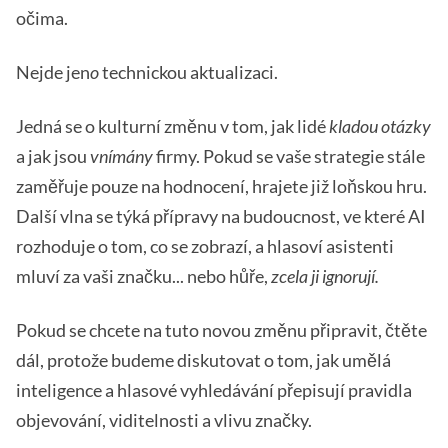
očima.
Nejde jen
o
technickou aktualizaci.
Jedná se o kulturní změnu v tom, jak lidé
kladou otázky
a jak jsou
vnímány
firmy. Pokud se vaše strategie stále
zaměřuje pouze na hodnocení, hrajete již loňskou hru.
Další vlna se týká přípravy na budoucnost, ve které AI
rozhoduje o tom, co se zobrazí, a hlasoví asistenti
mluví za vaši značku... nebo hůře,
zcela ji ignorují.
Pokud se chcete na tuto novou změnu připravit, čtěte
dál, protože budeme diskutovat o tom, jak umělá
inteligence a hlasové vyhledávání přepisují pravidla
objevování, viditelnosti a vlivu značky.