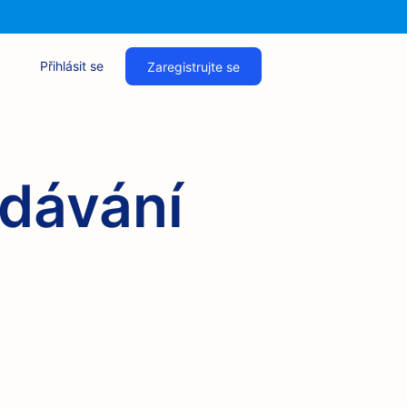
Přihlásit se
Zaregistrujte se
edávání