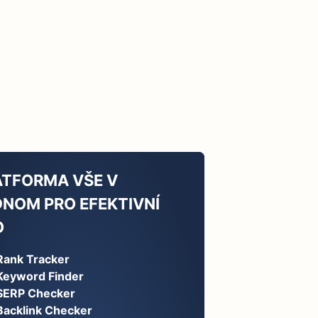
ATFORMA VŠE V
DNOM PRO EFEKTIVNÍ
O
Rank Tracker
Keyword Finder
SERP Checker
Backlink Checker