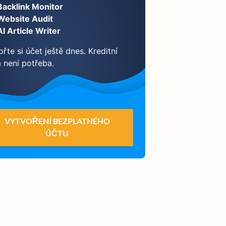
Backlink Monitor
Website Audit
AI Article Writer
řte si účet ještě dnes. Kreditní
a není potřeba.
VYTVOŘENÍ BEZPLATNÉHO
ÚČTU