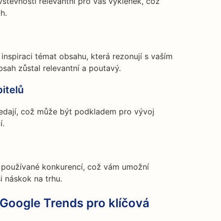
štěvností relevantní pro váš výklenek, což
h.
 inspiraci témat obsahu, která rezonují s vaším
bsah zůstal relevantní a poutavý.
itelů
ledají, což může být podkladem pro vývoj
í.
ie používané konkurencí, což vám umožní
si náskok na trhu.
 Google Trends pro klíčová