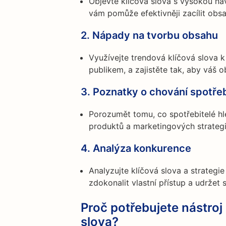
Objevte klíčová slova s vysokou náv
vám pomůže efektivněji zacílit obsa
2.
Nápady na tvorbu obsahu
Využívejte trendová klíčová slova k
publikem, a zajistěte tak, aby váš o
3.
Poznatky o chování spotřeb
Porozumět tomu, co spotřebitelé h
produktů a marketingových strategi
4.
Analýza konkurence
Analyzujte klíčová slova a strateg
zdokonalit vlastní přístup a udržet 
Proč potřebujete nástroj
slova?