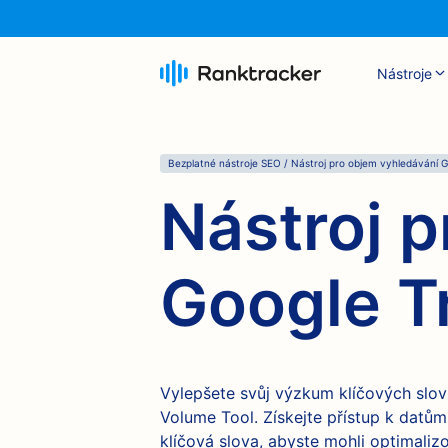
Nástroje
Bezplatné nástroje SEO / Nástroj pro objem vyhledávání 
Nástroj 
Google T
Vylepšete svůj výzkum klíčových slo
Volume Tool. Získejte přístup k datům
klíčová slova, abyste mohli optimaliz