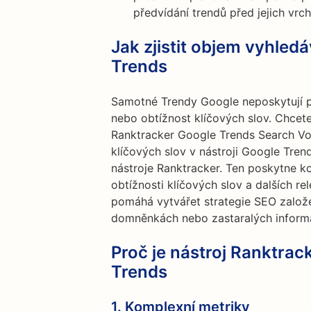
předvídání trendů před jejich vrc
Jak zjistit objem vyhled
Trends
Samotné Trendy Google neposkytují p
nebo obtížnost klíčových slov. Chcete
Ranktracker Google Trends Search Vol
klíčových slov v nástroji Google Tren
nástroje Ranktracker. Ten poskytne k
obtížnosti klíčových slov a dalších r
pomáhá vytvářet strategie SEO založen
domněnkách nebo zastaralých inform
Proč je nástroj Ranktrack
Trends
1.
Komplexní metriky