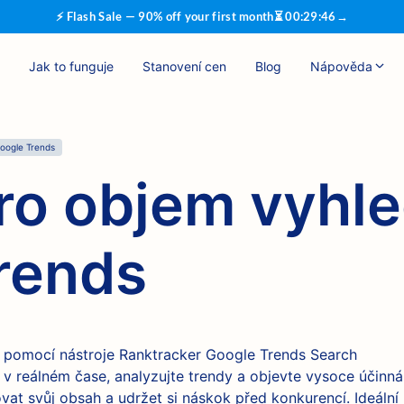
⚡ Flash Sale — 90% off your first month
⏳
00
:
29
:
45
→
Jak to funguje
Stanovení cen
Blog
Nápověda
Google Trends
pro objem vyhl
rends
v pomocí nástroje Ranktracker Google Trends Search
 v reálném čase, analyzujte trendy a objevte vysoce účinná
ovat svůj obsah a udržet si náskok před konkurencí. Ideální