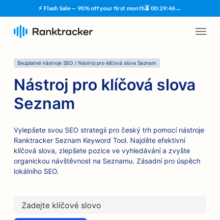
⚡ Flash Sale — 90% off your first month
⏳
00
:
29
:
45
→
Bezplatné nástroje SEO / Nástroj pro klíčová slova Seznam
Nástroj pro klíčová slova
Seznam
Vylepšete svou SEO strategii pro český trh pomocí nástroje
Ranktracker Seznam Keyword Tool. Najděte efektivní
klíčová slova, zlepšete pozice ve vyhledávání a zvyšte
organickou návštěvnost na Seznamu. Zásadní pro úspěch
lokálního SEO.