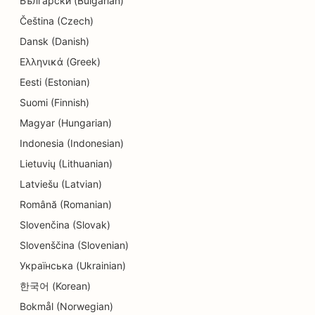
Български (Bulgarian)
Čeština (Czech)
Dansk (Danish)
Ελληνικά (Greek)
Eesti (Estonian)
Suomi (Finnish)
Magyar (Hungarian)
Indonesia (Indonesian)
Lietuvių (Lithuanian)
Latviešu (Latvian)
Română (Romanian)
Slovenčina (Slovak)
Slovenščina (Slovenian)
Українська (Ukrainian)
한국어 (Korean)
Bokmål (Norwegian)