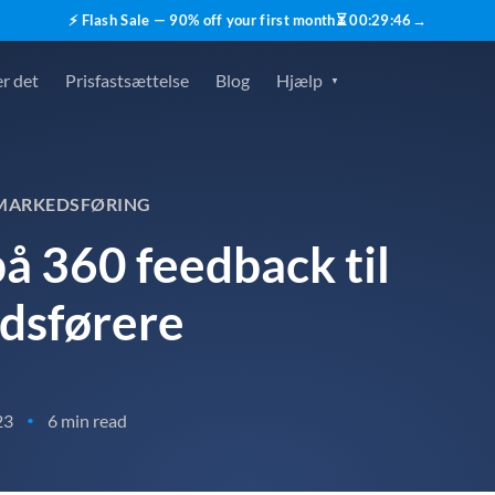
⚡ Flash Sale — 90% off your first month
⏳
00
:
29
:
45
→
r det
Prisfastsættelse
Blog
Hjælp
SMARKEDSFØRING
å 360 feedback til
dsførere
23
6 min read
•