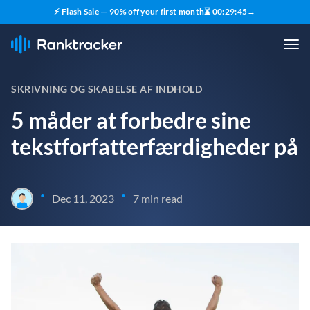
⚡ Flash Sale — 90% off your first month
⏳
00
:
29
:
44
→
SKRIVNING OG SKABELSE AF INDHOLD
5 måder at forbedre sine
tekstforfatterfærdigheder på
•
•
Dec 11, 2023
7 min read