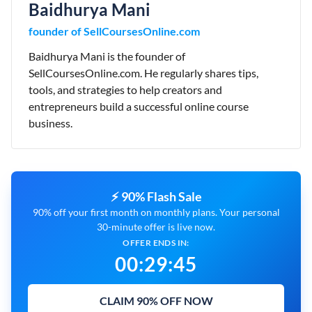
Baidhurya Mani
founder of SellCoursesOnline.com
Baidhurya Mani is the founder of
SellCoursesOnline.com. He regularly shares tips,
tools, and strategies to help creators and
entrepreneurs build a successful online course
business.
⚡ 90% Flash Sale
90% off your first month on monthly plans. Your personal
30-minute offer is live now.
OFFER ENDS IN:
00
:
29
:
44
CLAIM 90% OFF NOW