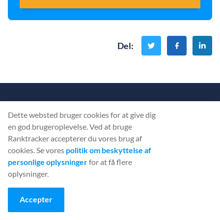
Del
:
Begynd at bruge
Dette websted bruger cookies for at give dig
en god brugeroplevelse. Ved at bruge
Ranktracker... Gratis!
Ranktracker accepterer du vores brug af
cookies. Se vores
politik om beskyttelse af
Find ud af, hvad der forhindrer
dit websted
i at blive placeret på
personlige oplysninger
for at få flere
ranglisten.
oplysninger.
Accepter
OPRET EN GRATIS KONTO