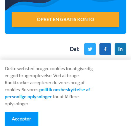
OPRET EN GRATIS KONTO
Del
:
Dette websted bruger cookies for at give dig
en god brugeroplevelse. Ved at bruge
Ranktracker accepterer du vores brug af
Begynd at bruge
cookies. Se vores
politik om beskyttelse af
personlige oplysninger
for at få flere
Ranktracker... Gratis!
oplysninger.
Find ud af, hvad der forhindrer
dit websted
i at blive placeret på
Accepter
ranglisten.