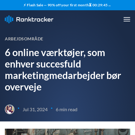
⚡ Flash Sale — 90% off your first month
⏳
00
:
29
:
43
→
ARBEJDSOMRÅDE
6 online værktøjer, som
enhver succesfuld
marketingmedarbejder bør
overveje
•
•
Jul 31, 2024
6 min read