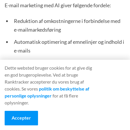
E-mail marketing med AI giver følgende fordele:
Reduktion af omkostningerne i forbindelse med
e-mailmarkedsføring
Automatisk optimering af emnelinjer og indhold i
e-mails
Udnytter e-mail til at generere store indtægter
Dette websted bruger cookies for at give dig
Omstrukturer dine e-mail-kampagner
en god brugeroplevelse. Ved at bruge
Ranktracker accepterer du vores brug af
Reducer den tid, det tager at sende e-mails
cookies. Se vores
politik om beskyttelse af
personlige oplysninger
for at få flere
Nyhedsbreve kan sendes automatisk
oplysninger.
Generering af kundeemner med AI er
Accepter
nøglen: