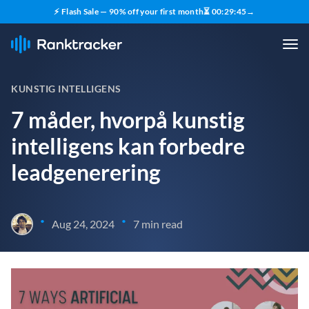
⚡ Flash Sale — 90% off your first month
⏳
00
:
29
:
43
→
KUNSTIG INTELLIGENS
7 måder, hvorpå kunstig
intelligens kan forbedre
leadgenerering
•
•
Aug 24, 2024
7 min read