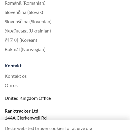
Română (Romanian)
Slovenčina (Slovak)
Slovenščina (Slovenian)
Українська (Ukrainian)
한국어 (Korean)
Bokmål (Norwegian)
Kontakt
Kontakt os
Om os
United Kingdom Office
Ranktracker Ltd
144A Clerkenwell Rd
London, EC1R 5DF
Dette websted bruger cookies for at give dig