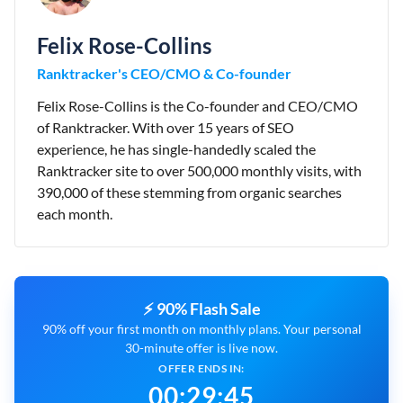
Felix Rose-Collins
Ranktracker's CEO/CMO & Co-founder
Felix Rose-Collins is the Co-founder and CEO/CMO
of Ranktracker. With over 15 years of SEO
experience, he has single-handedly scaled the
Ranktracker site to over 500,000 monthly visits, with
390,000 of these stemming from organic searches
each month.
⚡ 90% Flash Sale
90% off your first month on monthly plans. Your personal
30-minute offer is live now.
OFFER ENDS IN:
00
:
29
:
44