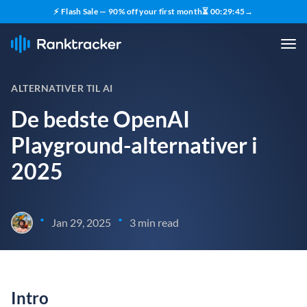
⚡ Flash Sale — 90% off your first month
⏳
00
:
29
:
44
→
ALTERNATIVER TIL AI
De bedste OpenAI
Playground-alternativer i
2025
•
•
Jan 29, 2025
3 min read
Intro