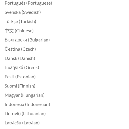
Português (Portuguese)
Svenska (Swedish)
Türkçe (Turkish)
中文 (Chinese)
Български (Bulgarian)
Čeština (Czech)
Dansk (Danish)
Ελληνικά (Greek)
Eesti (Estonian)
Suomi (Finnish)
Magyar (Hungarian)
Indonesia (Indonesian)
Lietuvių (Lithuanian)
Latviešu (Latvian)