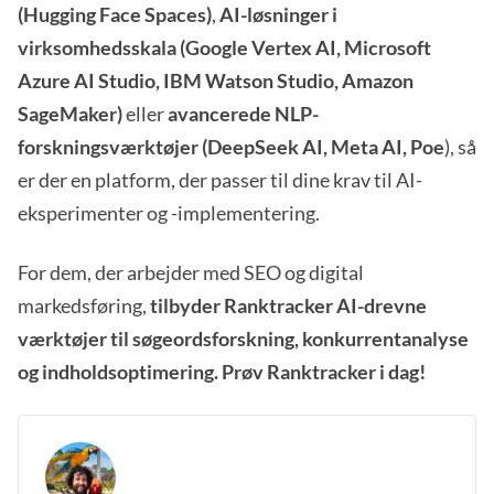
(Hugging Face Spaces)
,
AI-løsninger i
virksomhedsskala (Google Vertex AI, Microsoft
Azure AI Studio, IBM Watson Studio, Amazon
SageMaker)
eller
avancerede NLP-
forskningsværktøjer (DeepSeek AI, Meta AI, Poe
), så
er der en platform, der passer til dine krav til AI-
eksperimenter og -implementering.
For dem, der arbejder med SEO og digital
markedsføring,
tilbyder Ranktracker AI-drevne
værktøjer til søgeordsforskning, konkurrentanalyse
og indholdsoptimering. Prøv Ranktracker i dag!