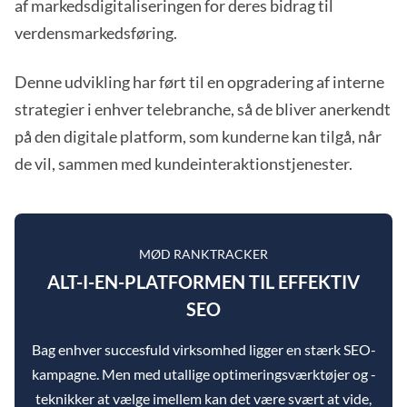
af markedsdigitaliseringen for deres bidrag til
verdensmarkedsføring.
Denne udvikling har ført til en opgradering af interne
strategier i enhver telebranche, så de bliver anerkendt
på den digitale platform, som kunderne kan tilgå, når
de vil, sammen med kundeinteraktionstjenester.
MØD RANKTRACKER
ALT-I-EN-PLATFORMEN TIL EFFEKTIV
SEO
Bag enhver succesfuld virksomhed ligger en stærk SEO-
kampagne. Men med utallige optimeringsværktøjer og -
teknikker at vælge imellem kan det være svært at vide,