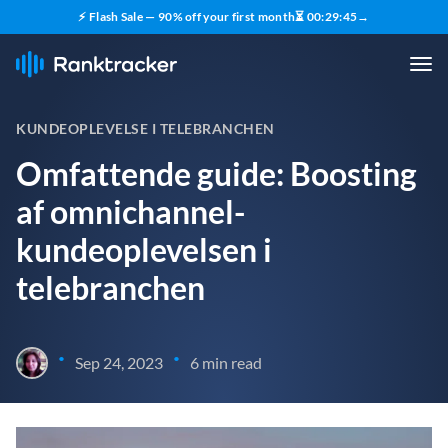
⚡ Flash Sale — 90% off your first month
⏳
00
:
29
:
43
→
KUNDEOPLEVELSE I TELEBRANCHEN
Omfattende guide: Boosting
af omnichannel-
kundeoplevelsen i
telebranchen
•
•
Sep 24, 2023
6 min read