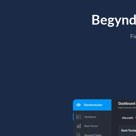
Begynd 
Fi