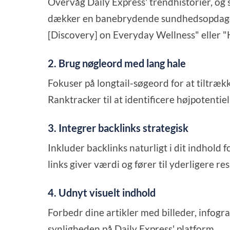
Overvåg Daily Express' trendhistorier, og 
dækker en banebrydende sundhedsopdagel
[Discovery] on Everyday Wellness" eller 
2. Brug nøgleord med lang hale
Fokuser på longtail-søgeord for at tiltræ
Ranktracker til at identificere højpotentie
3. Integrer backlinks strategisk
Inkluder backlinks naturligt i dit indhold fo
links giver værdi og fører til yderligere res
4. Udnyt visuelt indhold
Forbedr dine artikler med billeder, infogr
synligheden på Daily Express' platform.