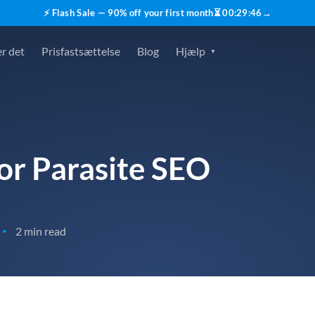
⚡ Flash Sale — 90% off your first month
⏳
00
:
29
:
45
→
r det
Prisfastsættelse
Blog
Hjælp
for Parasite SEO
2 min read
•