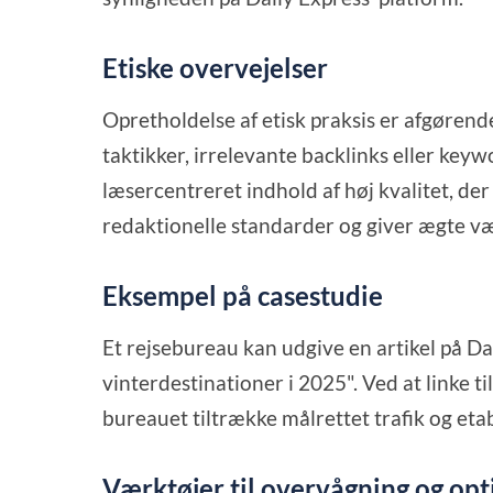
Etiske overvejelser
Opretholdelse af etisk praksis er afgøre
taktikker, irrelevante backlinks eller key
læsercentreret indhold af høj kvalitet, de
redaktionelle standarder og giver ægte væ
Eksempel på casestudie
Et rejsebureau kan udgive en artikel på Da
vinterdestinationer i 2025". Ved at linke t
bureauet tiltrække målrettet trafik og eta
Værktøjer til overvågning og op