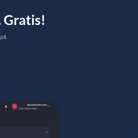
 Gratis!
 på