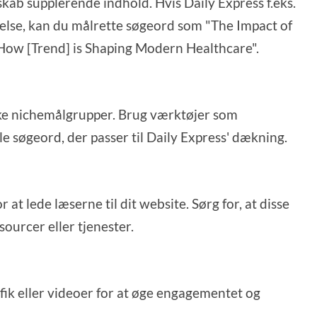
skab supplerende indhold. Hvis Daily Express f.eks.
se, kan du målrette søgeord som "The Impact of
"How [Trend] is Shaping Modern Healthcare".
kke nichemålgrupper. Brug værktøjer som
lle søgeord, der passer til Daily Express' dækning.
r at lede læserne til dit website. Sørg for, at disse
sourcer eller tjenester.
afik eller videoer for at øge engagementet og