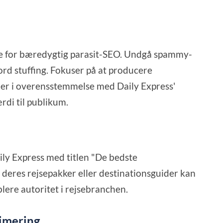
nde for bæredygtig parasit-SEO. Undgå spammy-
word stuffing. Fokuser på at producere
r er i overensstemmelse med Daily Express'
rdi til publikum.
ily Express med titlen "De bedste
il deres rejsepakker eller destinationsguider kan
blere autoritet i rejsebranchen.
timering