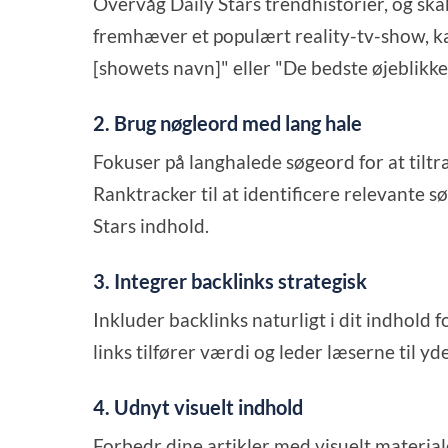
Overvåg Daily Stars trendhistorier, og skab
fremhæver et populært reality-tv-show, k
[showets navn]" eller "De bedste øjeblikke f
2. Brug nøgleord med lang hale
Fokuser på langhalede søgeord for at til
Ranktracker til at identificere relevante s
Stars indhold.
3. Integrer backlinks strategisk
Inkluder backlinks naturligt i dit indhold fo
links tilfører værdi og leder læserne til yd
4. Udnyt visuelt indhold
Forbedr dine artikler med visuelt materiale