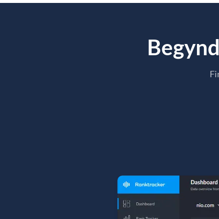
Begynd 
Fi