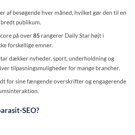
ner af besøgende hver måned, hvilket gør den til en
et bredt publikum.
core på over
85
rangerer Daily Star højt i
ke forskellige emner.
Star dækker nyheder, sport, underholdning og
giver tilpasningsmuligheder for mange brancher.
ndt for sine fængende overskrifter og engagerende
kumsinteraktion.
 parasit-SEO?