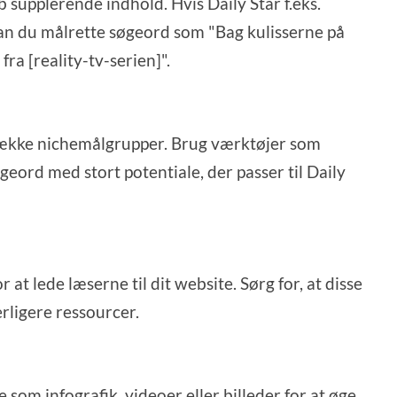
 supplerende indhold. Hvis Daily Star f.eks.
an du målrette søgeord som "Bag kulisserne på
ra [reality-tv-serien]".
trække nichemålgrupper. Brug værktøjer som
øgeord med stort potentiale, der passer til Daily
r at lede læserne til dit website. Sørg for, at disse
erligere ressourcer.
 som infografik, videoer eller billeder for at øge