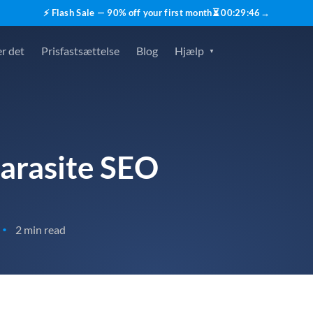
⚡ Flash Sale — 90% off your first month
⏳
00
:
29
:
45
→
r det
Prisfastsættelse
Blog
Hjælp
Parasite SEO
2 min read
•