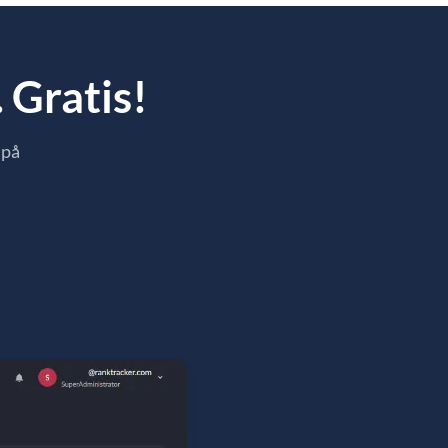
 Gratis!
 på